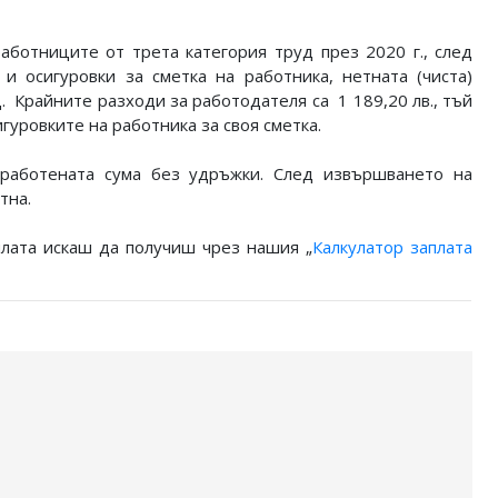
работниците от трета категория труд през 2020 г., след
 осигуровки за сметка на работника, нетната (чиста)
ц. Крайните разходи за работодателя са 1 189,20 лв., тъй
игуровките на работника за своя сметка.
аработената сума без удръжки. След извършването на
тна.
плата искаш да получиш чрез нашия „
Калкулатор заплата