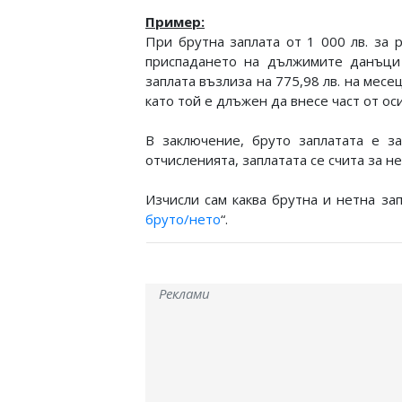
Пример:
При брутна заплата от 1 000 лв. за 
приспадането на дължимите данъци и
заплата възлиза на 775,98 лв. на месе
като той е длъжен да внесе част от ос
В заключение, бруто заплатата е з
отчисленията, заплатата се счита за не
Изчисли сам каква брутна и нетна за
бруто/нето
“.
Реклами