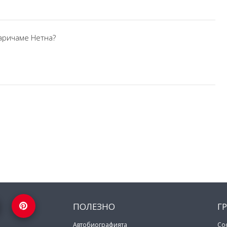
наричаме Нетна?
ПОЛЕЗНО
Г
Автобиографията
Со