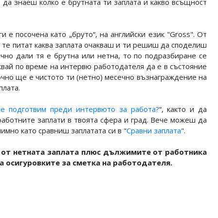
 да знаеш колко е брутната ти заплата и какво всъщност
и е посочена като „бруто“, на английски език "Gross". От
ю те питат каква заплата очакваш и ти решиш да споделиш
чно дали тя е брутна или нетна, то по подразбиране се
аквай по време на интервю работодателя да е в състояние
очно ще е чистото ти (нетно) месечно възнаграждение на
плата.
се подготвим преди интервюто за работа?
“, както и да
работните заплати в твоята сфера и град. Вече можеш да
имно като сравниш заплатата си в "
Сравни заплата
".
 от нетната заплата плюс дължимите от работника
а осигуровките за сметка на работодателя.