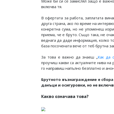
Може би си се замислял защо е важно
включва тя.
В офертата за работа, заплатата винаг
друга страна, ако по време на интерв
конкретна сума, но не упоменеш изри
приема, че е бруто. Също така, не оч
веднага да даде информация, колко т
база посочената вече от теб брутна за
За това е важно да знаеш „
Как да 
проучиш какви са актуалните нива на 
го направиш напълно безплатно и анон
Брутното възнаграждение е сбора
данъци и осигуровки, но не включв
Какво означава това?