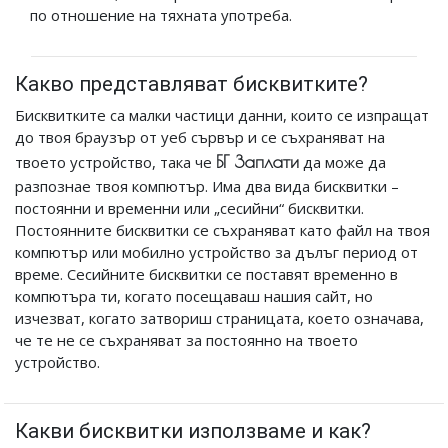
по отношение на тяхната употреба.
Какво представляват бисквитките?
Бисквитките са малки частици данни, които се изпращат
до твоя браузър от уеб сървър и се съхраняват на
БГ Заплати
твоето устройство, така че
да може да
разпознае твоя компютър. Има два вида бисквитки –
постоянни и временни или „сесийни“ бисквитки.
Постоянните бисквитки се съхраняват като файл на твоя
компютър или мобилно устройство за дълъг период от
време. Сесийните бисквитки се поставят временно в
компютъра ти, когато посещаваш нашия сайт, но
изчезват, когато затвориш страницата, което означава,
че те не се съхраняват за постоянно на твоето
устройство.
Какви бисквитки използваме и как?