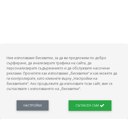
Ние използваме бисквитки, за да ви предложим по-добро
сърфиране, да анализирате трафика на сайта, да
БГ Заплати
персонализирате съдържанието и да обслужвате насочени
реклами. Прочетете как използваме „бисквитки“ и как можете да
ги контролирате, като кликнете върху „Настройки на
бисквитките“. Ако продължите да използвате този сайт, вие се
съгласявате с използването на „бисквитки“.
БГ Заплати е мястото, където можеш да видиш реалното възнаграждение за твоята
професия, да намериш отговори свързани с работното ти място и пазара на труда.
Новини, законови нормативи, кариерно ориентиране. Списък на всички
професии и трудови характеристики. Минимален облагаем доход. Калкулатор
НАСТРОЙКИ
СЪГЛАСЕН СЪМ
заплата бруто-нето / нето-бруто. Статистики, развитие на пазара на труда.