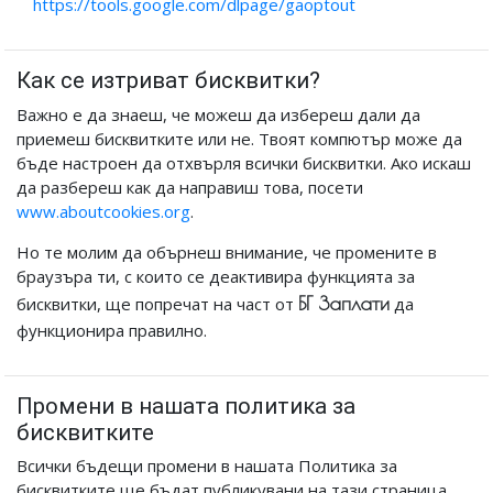
https://tools.google.com/dlpage/gaoptout
Как се изтриват бисквитки?
Важно е да знаеш, че можеш да избереш дали да
приемеш бисквитките или не. Твоят компютър може да
бъде настроен да отхвърля всички бисквитки. Ако искаш
да разбереш как да направиш това, посети
www.aboutcookies.org
.
Но те молим да обърнеш внимание, че промените в
браузъра ти, с които се деактивира функцията за
БГ Заплати
бисквитки, ще попречат на част от
да
функционира правилно.
Промени в нашата политика за
бисквитките
Всички бъдещи промени в нашата Политика за
бисквитките ще бъдат публикувани на тази страница.