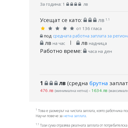
За година:
1
лв
Усещат се като:
лв
1.1
от 136 гласа
под
средната работна заплата за регион
лв
|
лв
на час
надница
Работно време:
часа на ден
1
лв
(средна
брутна
заплат
476 лв
-
1634 лв
(минимална нетна)
(максималн
1
Това е размерът на чистата заплата, която работника по
Научи повече за
нетна заплата
.
1.1
Тази сума отразява реалната заплата от потребителска