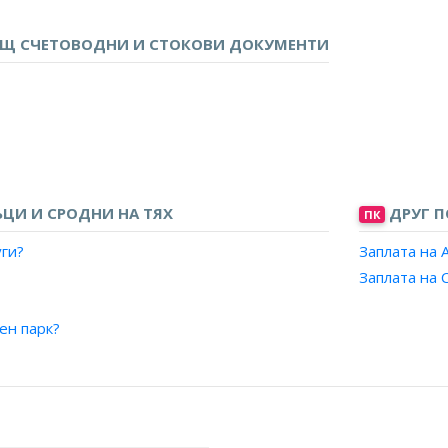
Служител в касов център, финансова/платежна институция?
 клиенти/ Служител, обслужване на клиенти във финансова/п
ЕЩ СЧЕТОВОДНИ И СТОКОВИ ДОКУМЕНТИ
и материали?
ЦИ И СРОДНИ НА ТЯХ
ДРУГ П
ПК
уги?
Заплата на 
Заплата на 
та на товарите?
-разтоварна и спедиторска дейност?
ен парк?
ация?
ки?