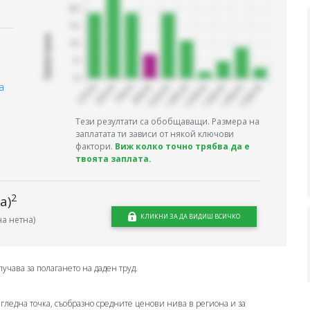
Запитани
а
Тези резултати са обобщаващи. Размера на
заплатата ти зависи от някой ключови
фактори.
Виж колко точно трябва да е
твоята заплата.
2
а)
КЛИКНИ ЗА ДА ВИДИШ ВСИЧКО
а нетна)
лучава за полагането на даден труд.
 гледна точка, съобразно средните ценови нива в региона и за