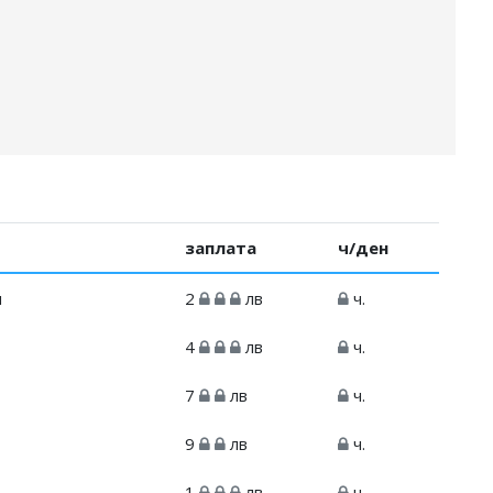
заплата
ч/ден
и
2
лв
ч.
4
лв
ч.
7
лв
ч.
9
лв
ч.
1
лв
ч.