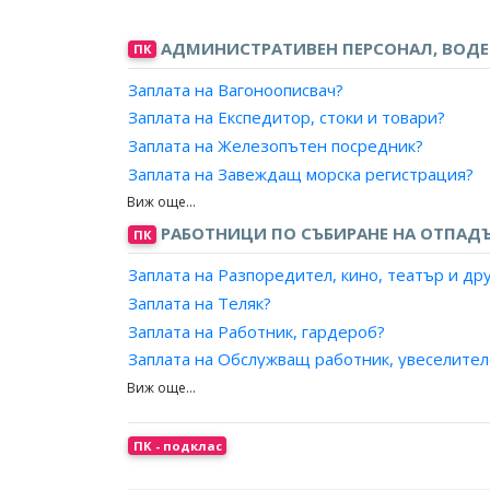
Заплата на Банков служител, касов център/ 
Заплата на Агент, патенти?
Заплата на Банков служител, обслужване на
АДМИНИСТРАТИВЕН ПЕРСОНАЛ, ВОД
ПК
Заплата на Вагоноописвач?
Заплата на Експедитор, стоки и товари?
Заплата на Железопътен посредник?
Заплата на Завеждащ морска регистрация?
Заплата на Измерител, горивни и строителн
Заплата на Кантарджия?
РАБОТНИЦИ ПО СЪБИРАНЕ НА ОТПАДЪ
ПК
Заплата на Контрольор, запаси?
Заплата на Разпоредител, кино, театър и др
Заплата на Магазинер?
Заплата на Теляк?
Заплата на Оператор, определяне на маршру
Заплата на Работник, гардероб?
Заплата на Организатор, експедиция/товоро
Заплата на Обслужващ работник, увеселител
Заплата на Отчетник, насочване на товари?
Заплата на Работник, луна-парк?
Заплата на Получател, товари?
Заплата на Работник, панаири?
Заплата на Ръководител, търговска експлоат
Заплата на Работник, паркинг?
ПК - подклас
Заплата на Склададжия?
Заплата на Работник, археологически разкоп
Заплата на Снабдител, доставчик?