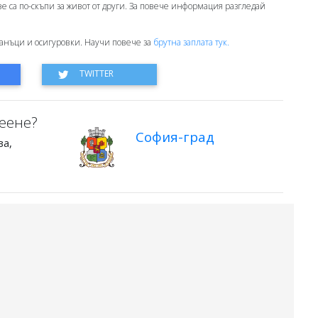
ове са по-скъпи за живот от други. За повече информация разгледай
анъци и осигуровки. Научи повече за
брутна заплата тук.
еене?
София-град
ва,