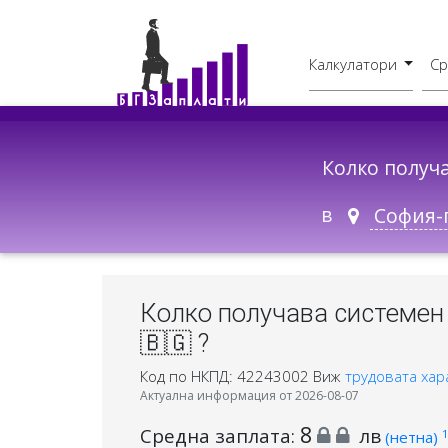
Калкулатори
Ср
Бруто - Нето
В друг град
Колко получ
в
Колко получава системен
🇧🇬 ?
Код по НКПД: 42243002
Виж
трудовата хар
Актуална информация от 2026-08-07
8
Средна заплата:
лв
1
(нетна)