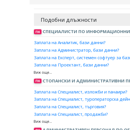
Подобни длъжности
СПЕЦИАЛИСТИ ПО ИНФОРМАЦИОННИ
ПК
Заплата на Аналитик, бази данни?
Заплата на Администратор, бази данни?
Заплата на Експерт, системен софтуер за ба
Заплата на Проектант, бази данни?
Заплата на Програмист, бази данни?
СТОПАНСКИ И АДМИНИСТРАТИВНИ 
ПК
Заплата на Специалист, изложби и панаири?
Заплата на Специалист, туроператорска дей
Заплата на Специалист, търговия?
Заплата на Специалист, продажби?
Заплата на Специалист, маркетинг и реклама
Заплата на Рекламен агент?
АДМИНИСТРАТИВЕН ПЕРСОНАЛ ПО ОБ