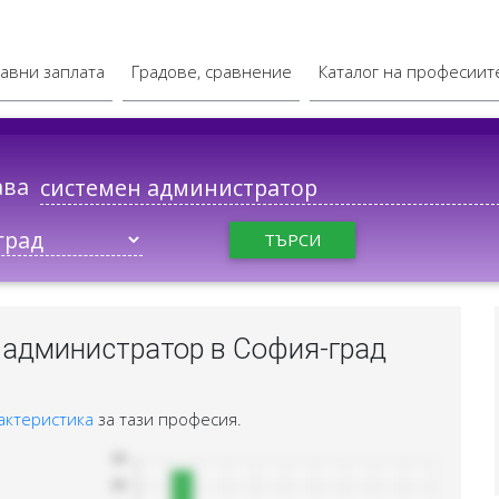
авни заплата
Градове, сравнение
Каталог на професиит
ава
ТЪРСИ
 администратор в София-град
актеристика
за тази професия.