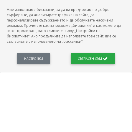
Ние използваме бисквитки, за да ви предложим по-добро
сърфиране, да анализирате трафика на сайта, да
БГ Заплати
персонализирате съдържанието и да обслужвате насочени
реклами. Прочетете как използваме „бисквитки“ и как можете да
ги контролирате, като кликнете върху „Настройки на
бисквитките“. Ако продължите да използвате този сайт, вие се
съгласявате с използването на „бисквитки“.
БГ Заплати е мястото, където можеш да видиш реалното възнаграждение за твоята
професия, да намериш отговори свързани с работното ти място и пазара на труда.
Новини, законови нормативи, кариерно ориентиране. Списък на всички
професии и трудови характеристики. Минимален облагаем доход. Калкулатор
НАСТРОЙКИ
СЪГЛАСЕН СЪМ
заплата бруто-нето / нето-бруто. Статистики, развитие на пазара на труда.
ПОЛЕЗНО
Автобиографията
Важно преди интервю за работа
Коя заплата наричаме нетна?
МОД