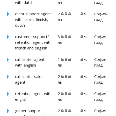
with dutch
лв
град
client support agent
2
ч.
София-
with czech, finnish,
лв
град
dutch
customer support/
3
ч.
София-
retention agent with
лв
град
french and english
call center agent
1
ч.
София-
with english
лв
град
call center sales
2
ч.
София-
agent
лв
град
retention agent with
2
ч.
София-
english
лв
град
gamer support
2
ч.
София-