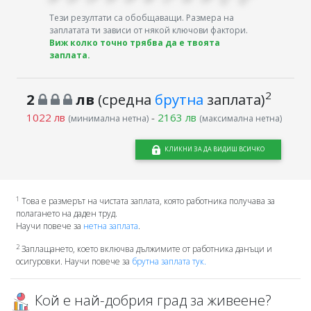
Тези резултати са обобщаващи. Размера на
заплатата ти зависи от някой ключови фактори.
Виж колко точно трябва да е твоята
заплата.
2
2
лв
(средна
брутна
заплата)
1022 лв
-
2163 лв
(минимална нетна)
(максимална нетна)
КЛИКНИ ЗА ДА ВИДИШ ВСИЧКО
1
Това е размерът на чистата заплата, която работника получава за
полагането на даден труд.
Научи повече за
нетна заплата
.
2
Заплащането, което включва дължимите от работника данъци и
осигуровки. Научи повече за
брутна заплата тук.
Кой е най-добрия град за живеене?