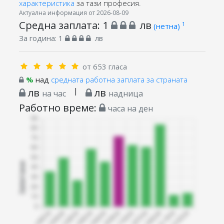
характеристика
за тази професия.
Актуална информация от 2026-08-09
Средна заплата:
1
лв
1
(нетна)
За година:
1
лв
от 653 гласа
%
над
средната работна заплата за страната
лв
|
лв
на час
надница
Работно време:
часа на ден
Запитани