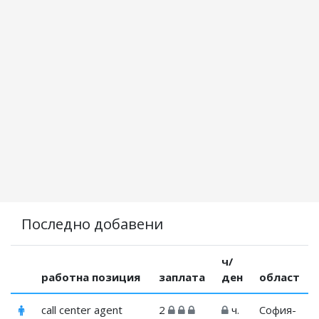
Последно добавени
ч/
работна позиция
заплата
ден
област
call center agent
2
ч.
София-