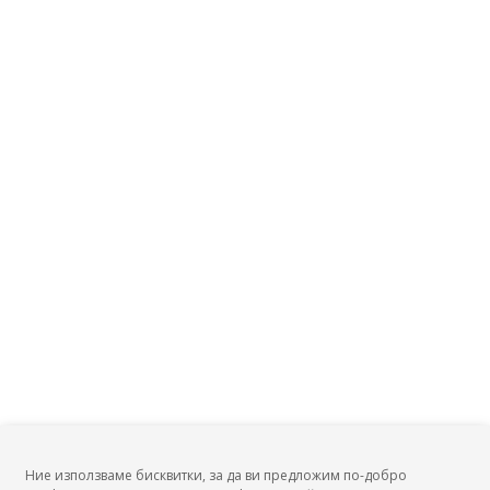
изделия?
Заплата на Технолог, професионално обучение?
Заплата на Технолог, тютюневи хармани?
Заплата на Технолог, художествено оформяне на
текстилни площни изделия?
Заплата на Технолог в железопътен транспорт?
Заплата на Техник, качествени измервания?
Заплата на Техник, маркшайдер?
Заплата на Полиграфист?
Заплата на Технолог, производство на плодови и
зеленчукови консерви?
Заплата на Отговорник изпитателна станция?
Заплата на Технолог, електролиза?
Заплата на Специалист, поддръжка?
Заплата на Технолог, екарисаж?
Заплата на Технолог?
Заплата на Технолог, производство на
Ние използваме бисквитки, за да ви предложим по-добро
електротехнически изделия?