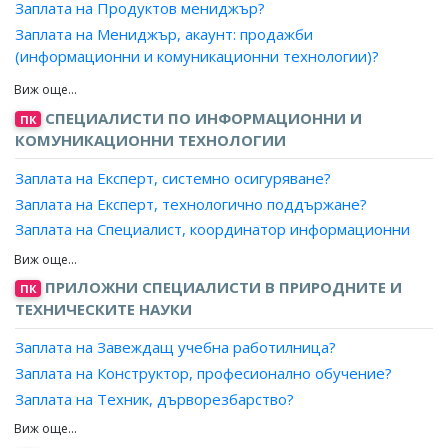
Заплата на Продуктов мениджър?
Заплата на Специалист?
Заплата на Мениджър, акаунт: продажби
Заплата на Изпълнителен секретар, офис?
(информационни и комуникационни технологии)?
Заплата на Секретар на управителен съвет?
Заплата на Търговски представител: ИКТ?
Заплата на Асистент, офис?
Заплата на Агент, продажби ИКТ?
СПЕЦИАЛИСТИ ПО ИНФОРМАЦИОННИ И
ПК
Заплата на Квестор?
Заплата на Консултант, продажби ИКТ?
КОМУНИКАЦИОННИ ТЕХНОЛОГИИ
Заплата на Експерт, системно осигуряване?
Заплата на Експерт, технологично поддържане?
Заплата на Специалист, координатор информационни
технологии?
Заплата на Специалист, планиране информационни
ПРИЛОЖНИ СПЕЦИАЛИСТИ В ПРИРОДНИТЕ И
ПК
технологии?
ТЕХНИЧЕСКИТЕ НАУКИ
Заплата на Специалист, тестване софтуер?
Заплата на Завеждащ учебна работилница?
Заплата на Аналитик, компютърно осигуряване на
качеството?
Заплата на Конструктор, професионално обучение?
Заплата на Специалист обучение, софтуерни
Заплата на Техник, дърворезбарство?
приложения?
Заплата на Техник, количествени измервания?
Заплата на Координатор, ИТ проекти?