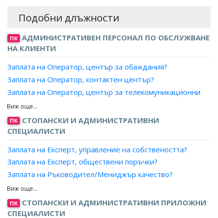
Подобни длъжности
АДМИНИСТРАТИВЕН ПЕРСОНАЛ ПО ОБСЛУЖВАНЕ
ПК
НА КЛИЕНТИ
Заплата на Оператор, център за обаждания?
Заплата на Оператор, контактен център?
Заплата на Оператор, център за телекомуникационни
услуги?
Заплата на Специалист, телефон на зрителя?
СТОПАНСКИ И АДМИНИСТРАТИВНИ
ПК
Заплата на Информатор, пътническо обслужване?
СПЕЦИАЛИСТИ
Заплата на Експерт, управление на собствеността?
Заплата на Експерт, обществени поръчки?
Заплата на Ръководител/Мениджър качество?
Заплата на Експерт лизинг?
Заплата на Мениджър, ключови клиенти?
СТОПАНСКИ И АДМИНИСТРАТИВНИ ПРИЛОЖНИ
ПК
Заплата на Експерт доставки, преработваща
СПЕЦИАЛИСТИ