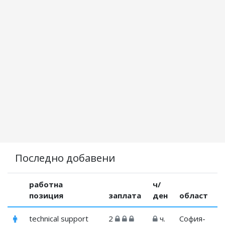
Последно добавени
работна
ч/
позиция
заплата
ден
област
technical support
2
ч.
София-