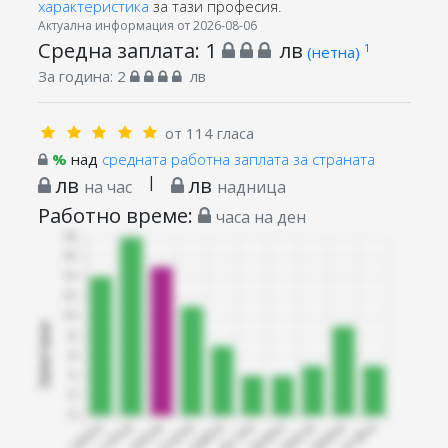
характеристика
за тази професия.
Актуална информация от 2026-08-06
Средна заплата:
1
лв
1
(нетна)
За година:
2
лв
от 114 гласа
%
над
средната работна заплата за страната
лв
|
лв
на час
надница
Работно време:
часа на ден
Запитани