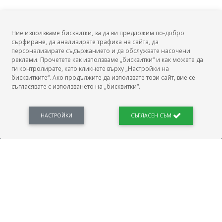
Ние използваме бисквитки, за да ви предложим по-добро
сърфиране, да анализирате трафика на сайта, да
БГ Заплати
персонализирате съдържанието и да обслужвате насочени
реклами. Прочетете как използваме „бисквитки“ и как можете да
ги контролирате, като кликнете върху „Настройки на
бисквитките“. Ако продължите да използвате този сайт, вие се
съгласявате с използването на „бисквитки“.
БГ Заплати е мястото, където можеш да видиш реалното възнаграждение за твоята
професия, да намериш отговори свързани с работното ти място и пазара на труда.
Новини, законови нормативи, кариерно ориентиране. Списък на всички
професии и трудови характеристики. Минимален облагаем доход. Калкулатор
НАСТРОЙКИ
СЪГЛАСЕН СЪМ
заплата бруто-нето / нето-бруто. Статистики, развитие на пазара на труда.
ПОЛЕЗНО
Автобиографията
Важно преди интервю за работа
Коя заплата наричаме нетна?
МОД