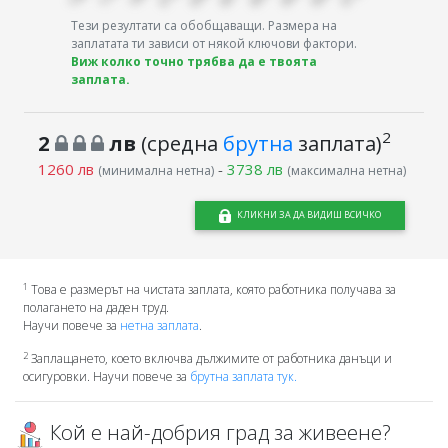
Тези резултати са обобщаващи. Размера на
заплатата ти зависи от някой ключови фактори.
Виж колко точно трябва да е твоята
заплата.
2
2
лв
(средна
брутна
заплата)
1260 лв
-
3738 лв
(минимална нетна)
(максимална нетна)
КЛИКНИ ЗА ДА ВИДИШ ВСИЧКО
1
Това е размерът на чистата заплата, която работника получава за
полагането на даден труд.
Научи повече за
нетна заплата
.
2
Заплащането, което включва дължимите от работника данъци и
осигуровки. Научи повече за
брутна заплата тук.
Кой е най-добрия град за живеене?