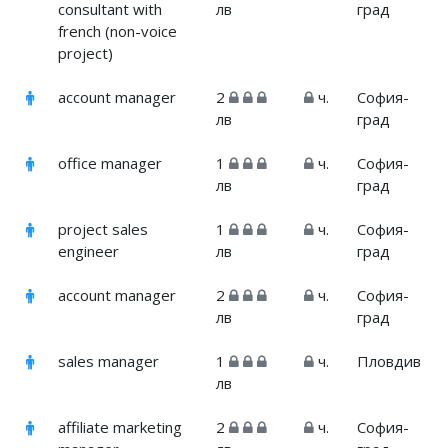
consultant with
лв
град
french (non-voice
project)
account manager
2
ч.
София-
лв
град
office manager
1
ч.
София-
лв
град
project sales
1
ч.
София-
engineer
лв
град
account manager
2
ч.
София-
лв
град
sales manager
1
ч.
Пловдив
лв
affiliate marketing
2
ч.
София-