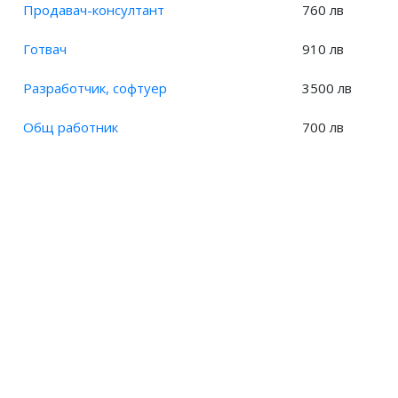
Заплата на Стифадор?
Продавач-консултант
760 лв
Заплата на Стоковед?
Готвач
910 лв
Заплата на Талиман?
Заплата на Тарифьор?
Разработчик, софтуер
3500 лв
Заплата на Началник, склад?
Заплата на Домакин?
Общ работник
700 лв
Заплата на Домакин, склад?
Заплата на Специалист, контрол на документи?