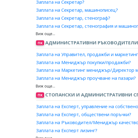
Заплат
Заплата на Секретар?
Заплат
Заплата на Секретар, машинописец?
Заплат
Заплата на Секретар, стенограф?
Заплат
Заплата на Секретар, стенография и машино
Заплат
Заплата на Секретар, стилист?
Заплат
Заплата на Технически секретар?
АДМИНИСТРАТИВНИ РЪКОВОДИТЕЛИ 
ПК
Заплат
Заплата на Артистичен секретар?
Заплата на Управител, продажби и маркетинг
Заплат
Заплата на Мениджър покупки/продажби?
Заплат
Заплата на Маркетинг мениджър/Директор м
Заплат
Заплата на Мениджър проучване на пазари?
Заплат
Заплата на Ръководител, външнотърговска к
Заплат
Заплата на Ръководител, отдел по маркетинг
СТОПАНСКИ И АДМИНИСТРАТИВНИ С
ПК
Заплат
Заплата на Ръководител, отдел по продажби
Заплат
Заплата на Експерт, управление на собствен
Заплата на Мениджър на търговската марка
Заплат
Заплата на Експерт, обществени поръчки?
Заплата на Търговски директор?
Заплат
Заплата на Ръководител/Мениджър качеств
Заплат
Заплата на Експерт лизинг?
Заплат