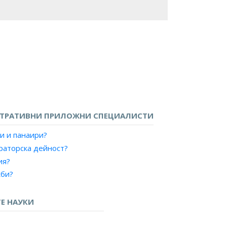
ТРАТИВНИ ПРИЛОЖНИ СПЕЦИАЛИСТИ
и и панаири?
раторска дейност?
ия?
жби?
инг и реклама?
Е НАУКИ
дане на търгове?
?