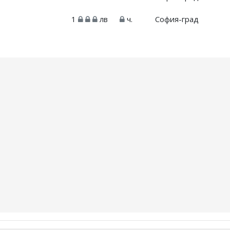
1
лв
ч.
София-град