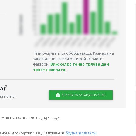
Запитани
Тези резултати са обобщаващи. Размера на
заплатата ти зависи от някой ключови
фактори.
Виж колко точно трябва да е
твоята заплата.
2
а)
КЛИКНИ ЗА ДА ВИДИШ ВСИЧКО
а нетна)
лучава за полагането на даден труд.
анъци и осигуровки. Научи повече за
брутна заплата тук.