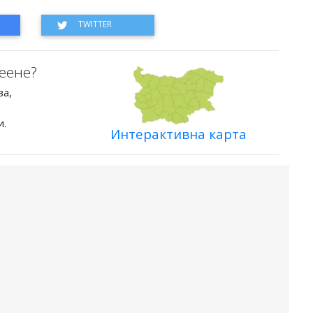
еене?
ва,
и.
Интерактивна карта