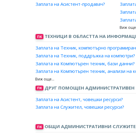
Заплата на Асистент-продавач?
Заплат
Заплата на Специалист, туризъм?
Заплат
Заплат
Заплат
Заплат
ТЕХНИЦИ В ОБЛАСТТА НА ИНФОРМА
ПК
Заплат
Заплата на Техник, компютърно програмиран
Заплат
Заплата на Техник, поддръжка на компютри?
Заплат
Заплата на Компютърен техник, бази данни?
Заплат
Заплата на Компютърен техник, анализи на 
Заплат
Заплата на Компютърен аналитик, поддръжк
Заплат
Заплата на Консултант, поддръжка на инфо
ДРУГ ПОМОЩЕН АДМИНИСТРАТИВЕН 
ПК
Заплат
Заплата на Консултант, поддръжка на софту
Заплат
Заплата на Асистент, човешки ресурси?
Заплата на Оператор, инсталиране софтуер?
Заплат
Заплата на Служител, човешки ресурси?
Заплата на Оператор, подпомагане на потре
Заплат
Заплата на Специалист, интернет поддръжка
Заплат
Заплата на Специалист, поддръжка приложе
ОБЩИ АДМИНИСТРАТИВНИ СЛУЖИТЕЛ
ПК
Заплат
Заплата на Приемчик в сервизен отдел?