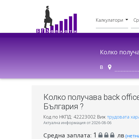
Калкулатори
Ср
Бруто - Нето
В друг град
Колко получ
в
Колко получава back office
България ?
Код по НКПД: 42223002
Виж
трудовата хар
Актуална информация от 2026-08-06
1
Средна заплата:
лв
(нетн