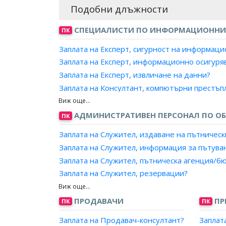
Подобни длъжности
СПЕЦИАЛИСТИ ПО ИНФОРМАЦИОННИ
ПК
Заплата на Експерт, сигурност на информац
Заплата на Експерт, информационно осигуря
Заплата на Експерт, извличане на данни?
Заплата на Консултант, компютърни престъп
Заплата на Консултант, сигурност на данни?
Заплата на Специалист, обработка на данни?
АДМИНИСТРАТИВЕН ПЕРСОНАЛ ПО ОБ
ПК
Заплата на Специалист, компютърни престъп
Заплата на Служител, издаване на пътническ
Заплата на Специалист, сигурност на данни?
Заплата на Служител, информация за пътува
Заплата на Служител, пътническа агенция/б
Заплата на Служител, резервации?
Заплата на Служител, гише за регистрация н
Заплата на Консултант, пътнически транспор
ПРОДАВАЧИ
ПР
ПК
ПК
Заплата на Организатор, пътнически трансп
Заплата на Продавач-консултант?
Заплат
Заплата на Организатор, пътувания?