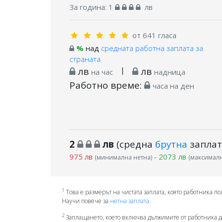
За година:
1
лв
от 641 гласа
%
над
средната работна заплата за
страната
лв
|
лв
на час
надница
Работно време:
часа на ден
2
лв
(средна
брутна
заплат
975 лв
-
2073 лв
(минимална нетна)
(максималн
1
Това е размерът на чистата заплата, която работника по
Научи повече за
нетна заплата
.
2
Заплащането, което включва дължимите от работника д