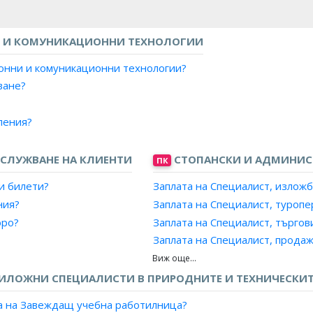
 И КОМУНИКАЦИОННИ ТЕХНОЛОГИИ
ионни и комуникационни технологии?
ване?
ления?
СЛУЖВАНЕ НА КЛИЕНТИ
СТОПАНСКИ И АДМИНИС
ПК
ления?
и билети?
Заплата на Специалист, изложб
ния?
Заплата на Специалист, туропе
юро?
Заплата на Специалист, търгов
Заплата на Специалист, прода
а пътници и багажи?
Заплата на Специалист, маркет
т?
Заплата на Рекламен агент?
ИЛОЖНИ СПЕЦИАЛИСТИ В ПРИРОДНИТЕ И ТЕХНИЧЕСКИТ
орт?
Заплата на Аукционер, провеж
а на Завеждащ учебна работилница?
Заплата на Агент, литературен