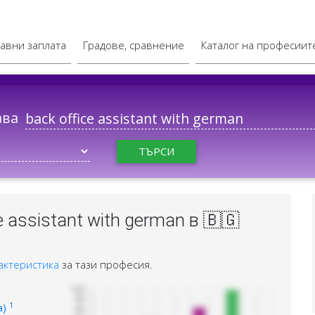
авни заплата
Градове, сравнение
Каталог на професиит
ава
ТЪРСИ
 assistant with german в 🇧🇬
актеристика
за тази професия.
1
а)