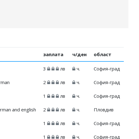
заплата
ч/ден
област
3
лв
ч.
София-град
erman
2
лв
ч.
София-град
1
лв
ч.
София-град
rman and english
2
лв
ч.
Пловдив
1
лв
ч.
София-град
1
лв
ч.
София-град