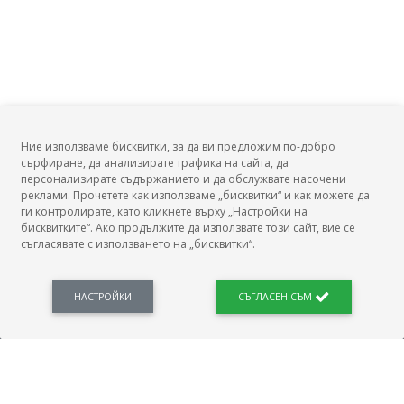
Ние използваме бисквитки, за да ви предложим по-добро
сърфиране, да анализирате трафика на сайта, да
БГ Заплати
персонализирате съдържанието и да обслужвате насочени
реклами. Прочетете как използваме „бисквитки“ и как можете да
ги контролирате, като кликнете върху „Настройки на
бисквитките“. Ако продължите да използвате този сайт, вие се
съгласявате с използването на „бисквитки“.
БГ Заплати е мястото, където можеш да видиш реалното възнаграждение за твоята
професия, да намериш отговори свързани с работното ти място и пазара на труда.
Новини, законови нормативи, кариерно ориентиране. Списък на всички
професии и трудови характеристики. Минимален облагаем доход. Калкулатор
НАСТРОЙКИ
СЪГЛАСЕН СЪМ
заплата бруто-нето / нето-бруто. Статистики, развитие на пазара на труда.
ПОЛЕЗНО