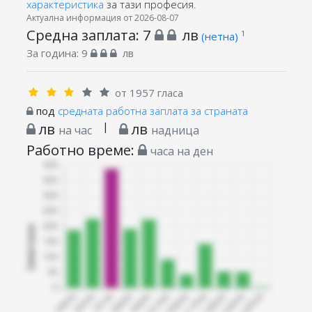
характеристика
за тази професия.
Актуална информация от 2026-08-07
Средна заплата:
7
лв
1
(нетна)
За година:
9
лв
от 1957 гласа
под
средната работна заплата за страната
лв
|
лв
на час
надница
Работно време:
часа на ден
Запитани