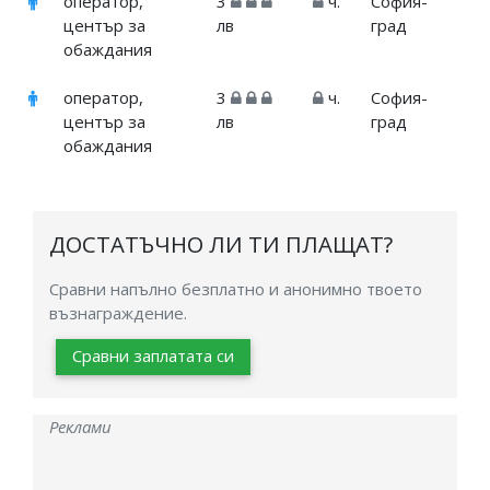
оператор,
3
ч.
София-
център за
лв
град
обаждания
оператор,
3
ч.
София-
център за
лв
град
обаждания
ДОСТАТЪЧНО ЛИ ТИ ПЛАЩАТ?
Сравни напълно безплатно и анонимно твоето
възнаграждение.
Сравни заплатата си
Реклами