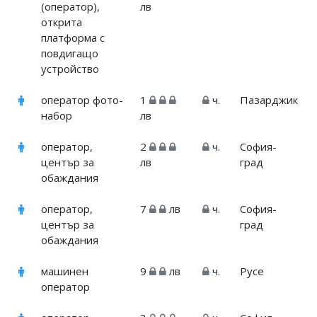
(оператор),
лв
открита
платформа с
повдигащо
устройство
оператор фото-
1
ч.
Пазарджик
набор
лв
оператор,
2
ч.
София-
център за
лв
град
обаждания
оператор,
7
лв
ч.
София-
център за
град
обаждания
машинен
9
лв
ч.
Русе
оператор