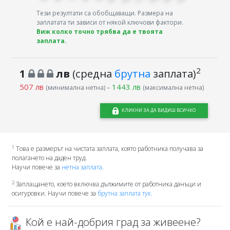
Тези резултати са обобщаващи. Размера на
заплатата ти зависи от някой ключови фактори.
Виж колко точно трябва да е твоята
заплата.
2
1
лв
(средна
брутна
заплата)
507 лв
-
1443 лв
(минимална нетна)
(максимална нетна)
КЛИКНИ ЗА ДА ВИДИШ ВСИЧКО
1
Това е размерът на чистата заплата, която работника получава за
полагането на даден труд.
Научи повече за
нетна заплата
.
2
Заплащането, което включва дължимите от работника данъци и
осигуровки. Научи повече за
брутна заплата тук.
Кой е най-добрия град за живеене?