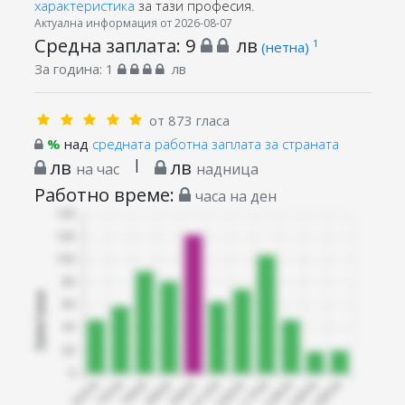
характеристика
за тази професия.
Актуална информация от 2026-08-07
Средна заплата:
9
лв
1
(нетна)
За година:
1
лв
от 873 гласа
%
над
средната работна заплата за страната
лв
|
лв
на час
надница
Работно време:
часа на ден
Запитани