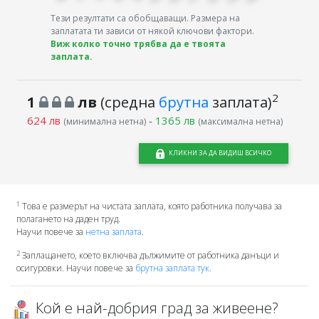
Тези резултати са обобщаващи. Размера на
заплатата ти зависи от някой ключови фактори.
Виж колко точно трябва да е твоята
заплата.
2
1
лв
(средна
брутна
заплата)
624 лв
-
1365 лв
(минимална нетна)
(максимална нетна)
КЛИКНИ ЗА ДА ВИДИШ ВСИЧКО
1
Това е размерът на чистата заплата, която работника получава за
полагането на даден труд.
Научи повече за
нетна заплата
.
2
Заплащането, което включва дължимите от работника данъци и
осигуровки. Научи повече за
брутна заплата тук.
Кой е най-добрия град за живеене?