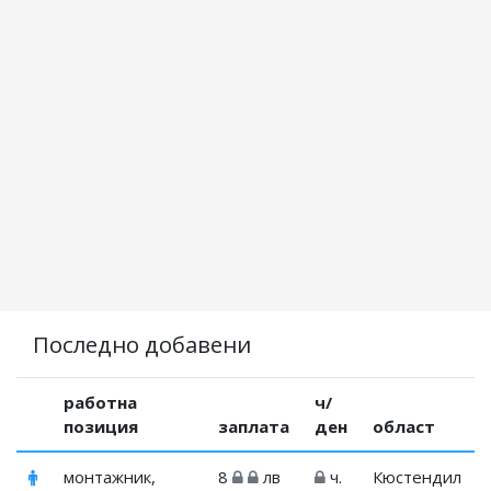
Последно добавени
работна
ч/
позиция
заплата
ден
област
монтажник,
8
лв
ч.
Кюстендил