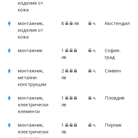
изделия от
кожа
монтажник,
8
лв
ч.
Кюстендил
изделия от
кожа
монтажник
1
ч.
София-
лв
град
монтажник,
2
ч.
Сливен
метални
лв
конструкции
монтажник,
1
ч.
Пловдив
електрически
лв
елементи
монтажник,
1
ч.
Перник
електрически
лв