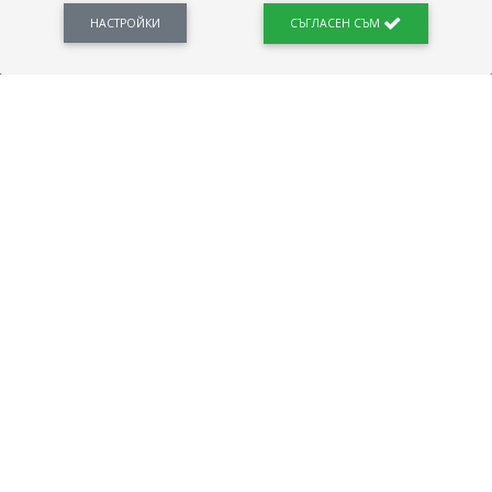
Новини, законови нормативи, кариерно ориентиране. Списък на всички
професии и трудови характеристики. Минимален облагаем доход. Калкулатор
НАСТРОЙКИ
СЪГЛАСЕН СЪМ
заплата бруто-нето / нето-бруто. Статистики, развитие на пазара на труда.
ПОЛЕЗНО
Автобиографията
Важно преди интервю за работа
Коя заплата наричаме нетна?
МОД
ГРАДОВЕ
София
Пловдив
Варна
Русе
Бургас