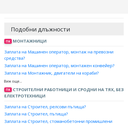
Подобни длъжности
МОНТАЖНИЦИ
ПК
Заплата на Машинен оператор, монтаж на превозни
средства?
Заплата на Машинен оператор, монтажен конвейер?
Заплата на Монтажник, двигатели на кораби?
Заплата на Монтажник, двигатели на моторни превозни
средства?
СТРОИТЕЛНИ РАБОТНИЦИ И СРОДНИ НА ТЯХ, БЕЗ
ПК
Заплата на Монтажник, двигатели на самолети и
ЕЛЕКТРОТЕХНИЦИ
летателни апарати?
Заплата на Строител, релсови пътища?
Заплата на Монтажник, дърводелски машини?
Заплата на Строител, пътища?
Заплата на Монтажник, електрически машини?
Заплата на Строител, стоманобетонни промишлени
Заплата на Монтажник, металорежещи машини?
комини?