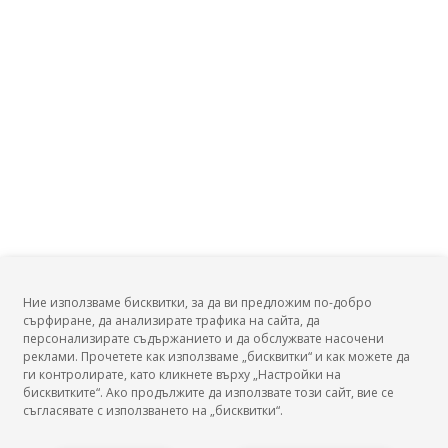
Заплата на Инженер, механобезопасност и технически
надзор?
Заплата на Инженер, железопътен транспорт?
Заплата на Конструктор на плавателни съдове?
Заплата на Експерт по корабоплаване?
Заплата на Авиоинженер?
Заплата на Машинен инженер?
Заплата на Инженер, поддръжка асансьорна техника?
Заплата на Технолог, координатор по заваряване?
Заплата на Ръководител на експлоатацията, авиация?
Заплата на Ръководител участък, транспорт?
Ние използваме бисквитки, за да ви предложим по-добро
Заплата на Ръководител на участък, железопътен
сърфиране, да анализирате трафика на сайта, да
транспорт?
БГ Заплати
персонализирате съдържанието и да обслужвате насочени
реклами. Прочетете как използваме „бисквитки“ и как можете да
ги контролирате, като кликнете върху „Настройки на
бисквитките“. Ако продължите да използвате този сайт, вие се
съгласявате с използването на „бисквитки“.
БГ Заплати е мястото, където можеш да видиш реалното възнаграждение за твоята
професия, да намериш отговори свързани с работното ти място и пазара на труда.