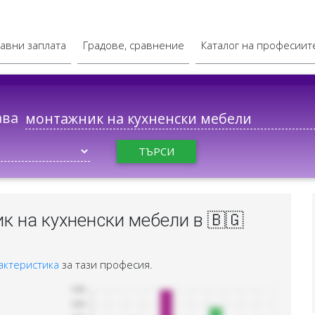
авни заплата
Градове, сравнение
Каталог на професиит
ава
ТЪРСИ
 на кухненски мебели в 🇧🇬
актеристика
за тази професия.