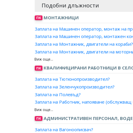
Подобни длъжности
МОНТАЖНИЦИ
ПК
Заплата на Машинен оператор, монтаж на пр
Заплата на Машинен оператор, монтажен ко
Заплата на Монтажник, двигатели на кораби?
Заплата на Монтажник, двигатели на моторн
Заплата на Монтажник, двигатели на самолет
Заплата на Монтажник, дърводелски машини
КВАЛИФИЦИРАНИ РАБОТНИЦИ В СЕЛС
ПК
Заплата на Монтажник, електрически машин
Заплата на Тютюнопроизводител?
Заплата на Монтажник, металорежещи маши
Заплата на Зеленчукопроизводител?
Заплата на Монтажник, механични машини?
Заплата на Полевъд?
Заплата на Монтажник, парен двигател?
Заплата на Работник, напояване (обслужващ
Заплата на Монтажник, печатарски машини?
Заплата на Работник, отглеждащ захарно цв
Заплата на Монтажник, подкопни машини?
Заплата на Работник, производител на захар
АДМИНИСТРАТИВЕН ПЕРСОНАЛ, ВОД
ПК
Заплата на Монтажник, превозни средства?
Заплата на Работник, отглеждащ зеленчуци?
Заплата на Монтажник, промишлено оборуд
Заплата на Вагоноописвач?
Заплата на Работник, отглеждащ лен?