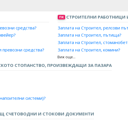
СТРОИТЕЛНИ РАБОТНИЦИ И
ПК
евозни средства?
Заплата на Строител, релсови п
нвейер?
Заплата на Строител, пътища?
Заплата на Строител, стоманобе
и превозни средства?
Заплата на Строител, комини?
и и летателни апарати?
Заплата на Строител, лодки/кате
?
Заплата на Асфалтаджия?
КОТО СТОПАНСТВО, ПРОИЗВЕЖДАЩИ ЗА ПАЗАРА
и?
Заплата на Строител, алпинист?
ни?
Заплата на Монтажник, скеле?
Заплата на Монтажник, стоманоб
Заплата на Монтажник, строител
 напоителни системи)?
Заплата на Работник, стоманобе
екло?
Заплата на Работник, разрушаван
но цвекло?
ЕЩ СЧЕТОВОДНИ И СТОКОВИ ДОКУМЕНТИ
Заплата на Работник, полагане на
ване?
Заплата на Работник, ремонт на 