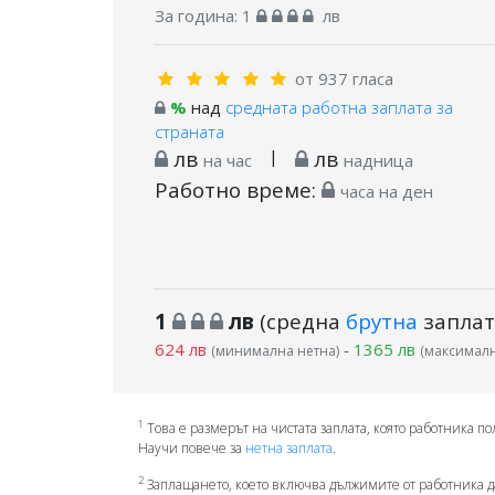
За година:
1
лв
от 937 гласа
%
над
средната работна заплата за
страната
лв
|
лв
на час
надница
Работно време:
часа на ден
1
лв
(средна
брутна
заплат
624 лв
-
1365 лв
(минимална нетна)
(максималн
1
Това е размерът на чистата заплата, която работника по
Научи повече за
нетна заплата
.
2
Заплащането, което включва дължимите от работника д