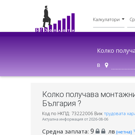
Калкулатори
Ср
Бруто - Нето
В друг град
Колко получ
в
Колко получава монтажник
България ?
Код по НКПД: 73222006
Виж
трудовата хар
Актуална информация от 2026-08-06
9
Средна заплата:
лв
1
(нетна)