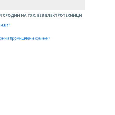
 СРОДНИ НА ТЯХ, БЕЗ ЕЛЕКТРОТЕХНИЦИ
ътища?
тонни промишлени комини?
ри/корабни корпуси и други от стъклопласти?
етонни конструкции и изделия?
ни подпори?
тонни конструкции и изделия?
е на сгради?
 пътни настилки?
комини?