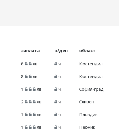
заплата
ч/ден
област
8
лв
ч.
Кюстендил
8
лв
ч.
Кюстендил
1
лв
ч.
София-град
2
лв
ч.
Сливен
1
лв
ч.
Пловдив
1
лв
ч.
Перник