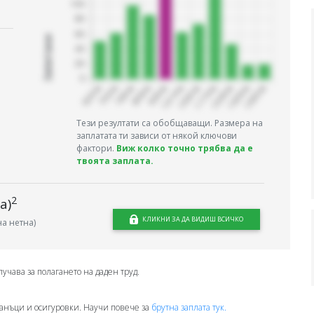
Запитани
Тези резултати са обобщаващи. Размера на
заплатата ти зависи от някой ключови
фактори.
Виж колко точно трябва да е
твоята заплата.
2
а)
КЛИКНИ ЗА ДА ВИДИШ ВСИЧКО
а нетна)
лучава за полагането на даден труд.
анъци и осигуровки. Научи повече за
брутна заплата тук.