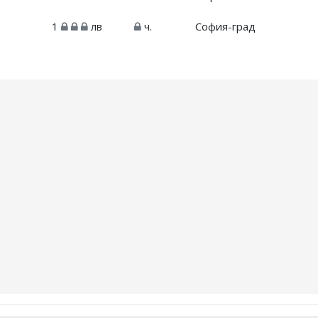
1
лв
ч.
София-град