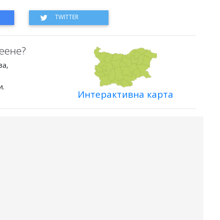
еене?
ва,
и.
Интерактивна карта