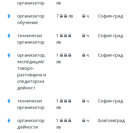
организатор
лв
организатор
7
лв
ч.
София-град
обучение
технически
1
ч.
София-град
организатор
лв
организатор,
1
ч.
София-град
експедиция/
лв
товоро-
разтоварна и
спедиторска
дейност
технически
1
ч.
София-град
организатор
лв
организатор
1
ч.
Благоевград
дейности
лв