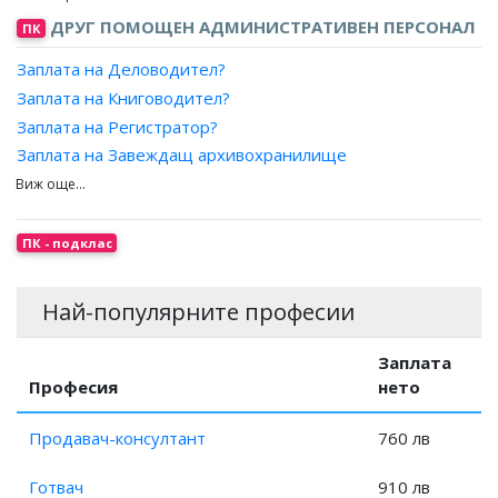
Заплата на Директор дирекция, административни
Заплата на Служител, гише за регистрация на пътници и
ДРУГ ПОМОЩЕН АДМИНИСТРАТИВЕН ПЕРСОНАЛ
ПК
дейности?
багажи?
Заплата на Ръководител интегрирана система за
Заплата на Деловодител?
Заплата на Консултант, пътнически транспорт?
управление?
Заплата на Книговодител?
Заплата на Организатор, пътнически транспорт?
Заплата на Началник, административна служба?
Заплата на Регистратор?
Заплата на Организатор, пътувания?
Заплата на Завеждащ архивохранилище
Заплата на Специалист, туризъм?
(книгохранилище)?
Заплата на Архивар?
ПК - подклас
Най-популярните професии
Заплата
Професия
нето
Продавач-консултант
760 лв
Готвач
910 лв