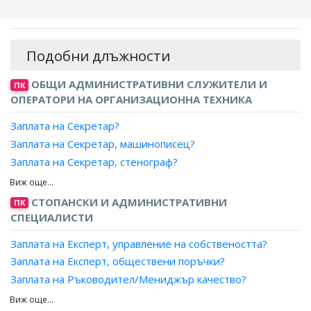
Подобни длъжности
ОБЩИ АДМИНИСТРАТИВНИ СЛУЖИТЕЛИ И
ПК
ОПЕРАТОРИ НА ОРГАНИЗАЦИОННА ТЕХНИКА
Заплата на Секретар?
Заплата на Секретар, машинописец?
Заплата на Секретар, стенограф?
Заплата на Секретар, стенография и машинопис?
Заплата на Секретар, стилист?
СТОПАНСКИ И АДМИНИСТРАТИВНИ
ПК
Заплата на Технически секретар?
СПЕЦИАЛИСТИ
Заплата на Артистичен секретар?
Заплата на Експерт, управление на собствеността?
Заплата на Експерт, обществени поръчки?
Заплата на Ръководител/Мениджър качество?
Заплата на Експерт лизинг?