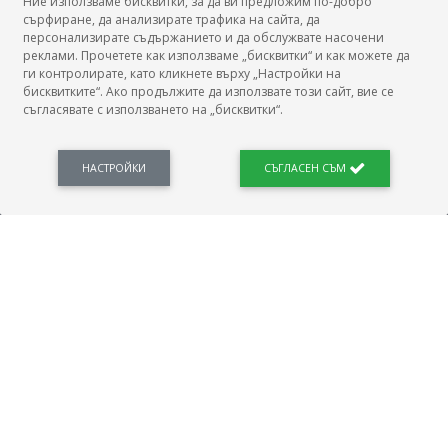
Ние използваме бисквитки, за да ви предложим по-добро
сърфиране, да анализирате трафика на сайта, да
БГ Заплати
персонализирате съдържанието и да обслужвате насочени
реклами. Прочетете как използваме „бисквитки“ и как можете да
ги контролирате, като кликнете върху „Настройки на
бисквитките“. Ако продължите да използвате този сайт, вие се
съгласявате с използването на „бисквитки“.
БГ Заплати е мястото, където можеш да видиш реалното възнаграждение за твоята
професия, да намериш отговори свързани с работното ти място и пазара на труда.
Новини, законови нормативи, кариерно ориентиране. Списък на всички
професии и трудови характеристики. Минимален облагаем доход. Калкулатор
НАСТРОЙКИ
СЪГЛАСЕН СЪМ
заплата бруто-нето / нето-бруто. Статистики, развитие на пазара на труда.
ПОЛЕЗНО
Автобиографията
Важно преди интервю за работа
Коя заплата наричаме нетна?
МОД
ГРАДОВЕ