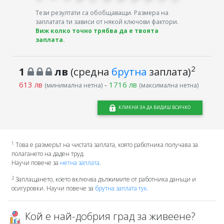
Тези резултати са обобщаващи. Размера на
заплатата ти зависи от някой ключови фактори.
Виж колко точно трябва да е твоята
заплата.
2
1
лв
(средна
брутна
заплата)
613 лв
-
1716 лв
(минимална нетна)
(максимална нетна)
КЛИКНИ ЗА ДА ВИДИШ ВСИЧКО
1
Това е размерът на чистата заплата, която работника получава за
полагането на даден труд.
Научи повече за
нетна заплата
.
2
Заплащането, което включва дължимите от работника данъци и
осигуровки. Научи повече за
брутна заплата тук.
Кой е най-добрия град за живеене?