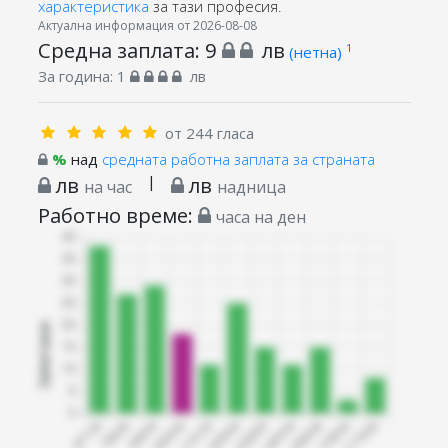
характеристика
за тази професия.
Актуална информация от 2026-08-08
Средна заплата:
9
лв
1
(нетна)
За година:
1
лв
от 244 гласа
%
над
средната работна заплата за страната
лв
|
лв
на час
надница
Работно време:
часа на ден
Запитани