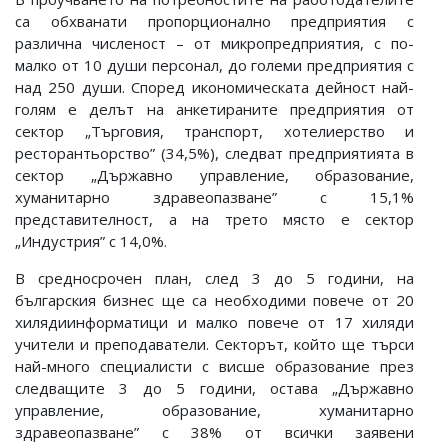
са обхванати пропорционално предприятия с
различна численост – от микропредприятия, с по-
малко от 10 души персонал, до големи предприятия с
над 250 души. Според икономическата дейност най-
голям е делът на анкетираните предприятия от
сектор „Търговия, транспорт, хотелиерство и
ресторантьорство” (34,5%), следват предприятията в
сектор „Държавно управление, образование,
хуманитарно здравеопазване” с 15,1%
представителност, а на трето място е сектор
„Индустрия” с 14,0%.
В средносрочен план, след 3 до 5 години, на
българския бизнес ще са необходими повече от 20
хилядиинформатици и малко повече от 17 хиляди
учители и преподаватели. Секторът, който ще търси
най-много специалисти с висше образование през
следващите 3 до 5 години, остава „Държавно
управление, образование, хуманитарно
здравеопазване” с 38% от всички заявени