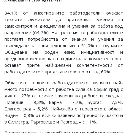
А какво мислят работодателите?
84,1% от анкетираните работодатели очакват
техните служители да притежават умения за
самоконтрол и дисциплина и умения за работа под
напрежение (64,7%). На трето място работодателите
поставят потребността от знания и умения за
въвеждане на нови технологии в 51,0% от случаите.
Общуване на роден език, инициативност и
предприемачество, както и дигитална компетентност,
остават трите най-желани компетентности от
работодателите с представителство от над 60%.
Областите, в които работодателите заявяват най-
много потребности от работна сила са София-град с
дял от 27% от всички заявени потребности, следват
Пловдив – 9,3%, Варна – 7,7%, Бургас – 7,3%,
Благоевград – 5,2%. Най-слабо е търсенето в област
Видин – 0,8% от всички заявени потребности, както и
в Силистра, Търговище и Разград – с 1.1%.
В проучването на потребностите на работодателите