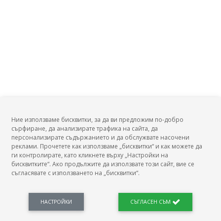
Ние използваме бисквитки, за да ви предложим по-добро
сърфиране, да анализирате трафика на сайта, да
БГ Заплати
персонализирате съдържанието и да обслужвате насочени
реклами. Прочетете как използваме „бисквитки“ и как можете да
ги контролирате, като кликнете върху „Настройки на
бисквитките“. Ако продължите да използвате този сайт, вие се
съгласявате с използването на „бисквитки“.
БГ Заплати е мястото, където можеш да видиш реалното възнаграждение за твоята
професия, да намериш отговори свързани с работното ти място и пазара на труда.
Новини, законови нормативи, кариерно ориентиране. Списък на всички
професии и трудови характеристики. Минимален облагаем доход. Калкулатор
НАСТРОЙКИ
СЪГЛАСЕН СЪМ
заплата бруто-нето / нето-бруто. Статистики, развитие на пазара на труда.