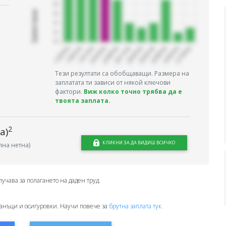
Запитани
Тези резултати са обобщаващи. Размера на
заплатата ти зависи от някой ключови
фактори.
Виж колко точно трябва да е
твоята заплата.
2
а)
КЛИКНИ ЗА ДА ВИДИШ ВСИЧКО
на нетна)
лучава за полагането на даден труд.
анъци и осигуровки. Научи повече за
брутна заплата тук.