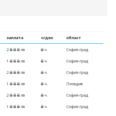
заплата
ч/ден
област
2
лв
ч.
София-град
1
лв
ч.
София-град
2
лв
ч.
София-град
1
лв
ч.
Пловдив
2
лв
ч.
София-град
1
лв
ч.
София-град