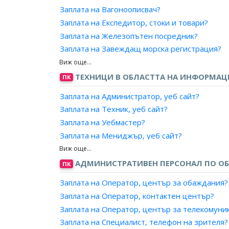
Заплата на Специалист обучение, софтуерн
Заплата на Ръководител, банков салон/сало
Заплата на Вагоноописвач?
Заплата на Координатор, ИТ проекти?
Заплата на Ръководител, банково представи
Заплата на Експедитор, стоки и товари?
Заплата на Железопътен посредник?
Заплата на Завеждащ морска регистрация?
Заплата на Измерител, горивни и строителн
Заплата на Кантарджия?
ТЕХНИЦИ В ОБЛАСТТА НА ИНФОРМА
ПК
Заплата на Контрольор, запаси?
Заплата на Администратор, уеб сайт?
Заплата на Магазинер?
Заплата на Техник, уеб сайт?
Заплата на Оператор, определяне на маршру
Заплата на Уебмастер?
Заплата на Организатор, експедиция/товоро
Заплата на Мениджър, уеб сайт?
Заплата на Отчетник, насочване на товари?
Заплата на Консултант, управление на уеб са
Заплата на Получател, товари?
Заплата на Координатор, управление на уеб 
АДМИНИСТРАТИВЕН ПЕРСОНАЛ ПО ОБ
ПК
Заплата на Ръководител, търговска експлоат
Заплата на Склададжия?
Заплата на Оператор, център за обаждания?
Заплата на Снабдител, доставчик?
Заплата на Оператор, контактен център?
Заплата на Спедиционен посредник?
Заплата на Оператор, център за телекомуни
Заплата на Стифадор?
Заплата на Специалист, телефон на зрителя?