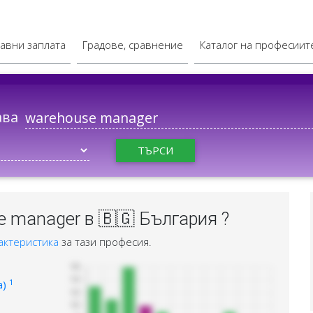
авни заплата
Градове, сравнение
Каталог на професиит
ава
ТЪРСИ
 manager в 🇧🇬 България ?
актеристика
за тази професия.
1
а)