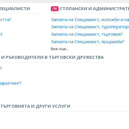
ПЕЦИАЛИСТИ
СТОПАНСКИ И АДМИНИСТРАТ
ПК
остта?
Заплата на Специалист, изложби и п
Заплата на Специалист, туроператор
о?
Заплата на Специалист, търговия?
Заплата на Специалист, продажби?
Заплата на Специалист, маркетинг и
 промишленост?
Заплата на Рекламен агент?
И РЪКОВОДИТЕЛИ В ТЪРГОВСКИ ДРУЖЕСТВА
Заплата на Аукционер, провеждане н
?
Заплата на Агент, литературен?
Заплата на Агент, музикални предст
аркетинг?
Заплата на Агент, спорт?
Заплата на Агент, театрален?
антора?
Заплата на Представител, бизнес ус
?
ТЪРГОВИЯТА И ДРУГИ УСЛУГИ
Заплата на Продавач, бизнес услуги?
те?
Заплата на Отговорник телефонни 
/Бранд мениджър?
Заплата на Отговорник куриери?