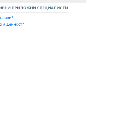
ИВНИ ПРИЛОЖНИ СПЕЦИАЛИСТИ
анаири?
ска дейност?
 реклама?
а търгове?
авления?
луги?
продажби?