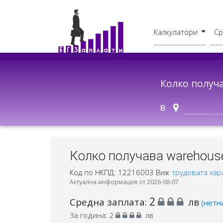
Калкулатори
Ср
Бруто - Нето
В друг град
Колко получ
в
Колко получава warehouse
Код по НКПД: 12216003
Виж
трудовата хар
Актуална информация от 2026-08-07
2
Средна заплата:
лв
(нетн
За година:
2
лв