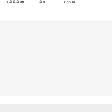
1
лв
ч.
Варна