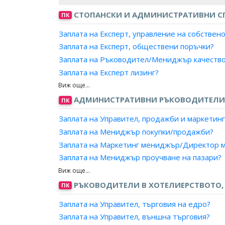
СТОПАНСКИ И АДМИНИСТРАТИВНИ С
ПК
Заплата на Експерт, управление на собствен
Заплата на Експерт, обществени поръчки?
Заплата на Ръководител/Мениджър качеств
Заплата на Експерт лизинг?
Заплата на Мениджър, ключови клиенти?
Заплата на Експерт доставки, преработваща
АДМИНИСТРАТИВНИ РЪКОВОДИТЕЛИ 
ПК
Заплата на Мениджър, проекти?
Заплата на Управител, продажби и маркетинг
Заплата на Експерт, продажби?
Заплата на Мениджър покупки/продажби?
Заплата на Търговски пълномощник?
Заплата на Маркетинг мениджър/Директор м
Заплата на Ръководител търговски екип?
Заплата на Мениджър проучване на пазари?
Заплата на Експерт, стопанска дейност?
Заплата на Ръководител, външнотърговска к
Заплата на Експерт, бизнес развитие?
Заплата на Ръководител, отдел по маркетинг
РЪКОВОДИТЕЛИ В ХОТЕЛИЕРСТВОТО, 
ПК
Заплата на Експерт, капитално строителство?
Заплата на Ръководител, отдел по продажби
Заплата на Експерт, инженеринг?
Заплата на Управител, търговия на едро?
Заплата на Мениджър на търговската марка
Заплата на Експерт, логистика?
Заплата на Управител, външна търговия?
Заплата на Търговски директор?