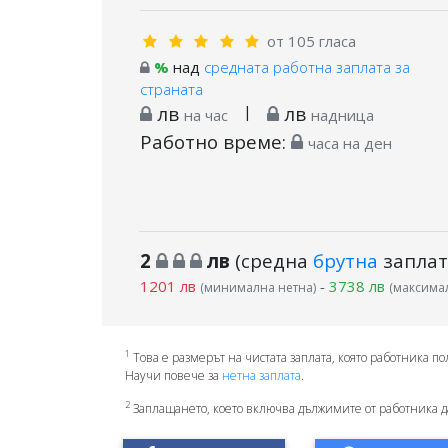
от 105 гласа
%
над
средната работна заплата за
страната
лв
|
лв
на час
надница
Работно време:
часа на ден
2
лв
(средна
брутна
заплат
1201 лв
-
3738 лв
(минимална нетна)
(максимал
1
Това е размерът на чистата заплата, която работника по
Научи повече за
нетна заплата
.
2
Заплащането, което включва дължимите от работника д