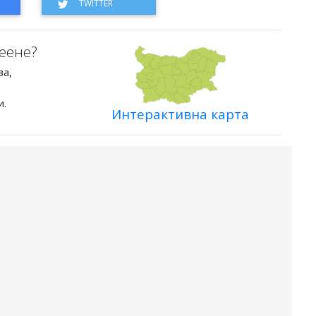
еене?
ва,
и.
Интерактивна карта