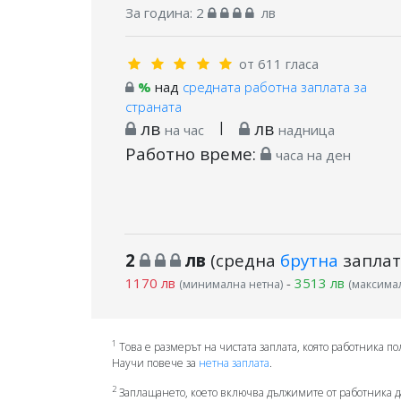
За година:
2
лв
от 611 гласа
%
над
средната работна заплата за
страната
лв
|
лв
на час
надница
Работно време:
часа на ден
2
лв
(средна
брутна
заплат
1170 лв
-
3513 лв
(минимална нетна)
(максимал
1
Това е размерът на чистата заплата, която работника по
Научи повече за
нетна заплата
.
2
Заплащането, което включва дължимите от работника д