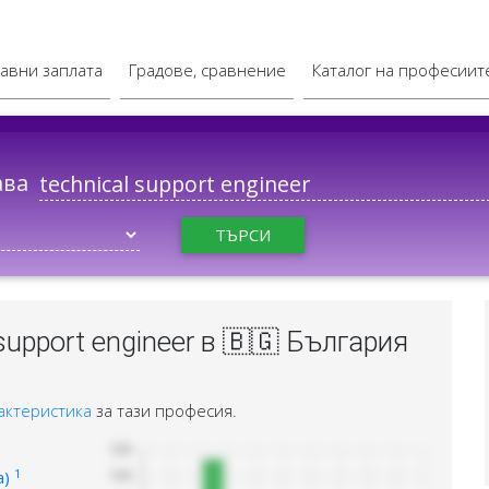
авни заплата
Градове, сравнение
Каталог на професиит
ава
ТЪРСИ
support engineer в 🇧🇬 България
актеристика
за тази професия.
1
а)