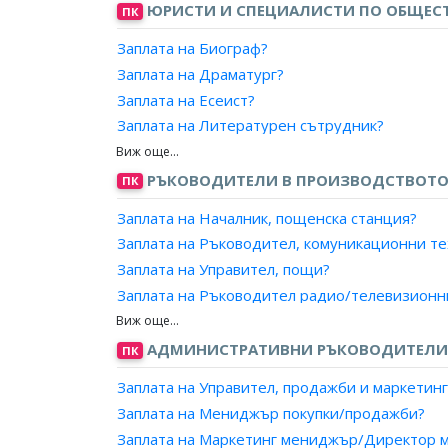
ЮРИСТИ И СПЕЦИАЛИСТИ ПО ОБЩЕСТ
ПК
Заплата на Експерт, телекомуникации и мреж
Заплата на Експерт, комуникации?
Заплата на Биограф?
Заплата на Специалист, телекомуникации и 
Заплата на Драматург?
Заплата на Специалист, маршрутизаторно о
Заплата на Есеист?
Заплата на Литературен сътрудник?
Заплата на Рецензент?
Заплата на Сценарист?
РЪКОВОДИТЕЛИ В ПРОИЗВОДСТВОТО
ПК
Заплата на Редактор, книги?
Заплата на Началник, пощенска станция?
Заплата на Консултант, драматургичен?
Заплата на Ръководител, комуникационни т
Заплата на Критик?
Заплата на Управител, пощи?
Заплата на Писател/поет?
Заплата на Ръководител радио/телевизионн
Заплата на Ръководител, сектор/студиен ком
Заплата на Главен редактор, радио/телевиз
АДМИНИСТРАТИВНИ РЪКОВОДИТЕЛИ 
ПК
Заплата на Директор на дирекция, радио/те
Заплата на Управител, продажби и маркетинг
Заплата на Директор, радио/телевизионна п
Заплата на Мениджър покупки/продажби?
Заплата на Ръководител, техническа смяна 
Заплата на Маркетинг мениджър/Директор м