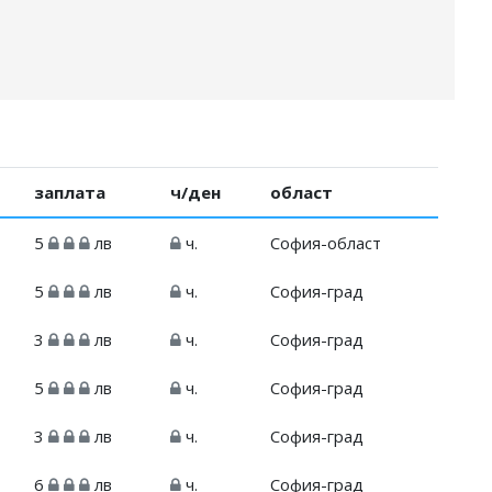
заплата
ч/ден
област
5
лв
ч.
София-област
5
лв
ч.
София-град
3
лв
ч.
София-град
5
лв
ч.
София-град
3
лв
ч.
София-град
6
лв
ч.
София-град