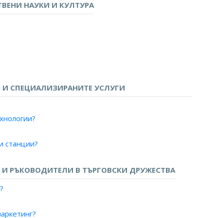
ВЕНИ НАУКИ И КУЛТУРА
и за данни?
мрежи за данни?
борудване?
 И СПЕЦИАЛИЗИРАНИТЕ УСЛУГИ
ехнологии?
и станции?
плекс - радио и телевизия?
ия?
И РЪКОВОДИТЕЛИ В ТЪРГОВСКИ ДРУЖЕСТВА
левизия?
?
рограма?
радио/телевизия?
аркетинг?