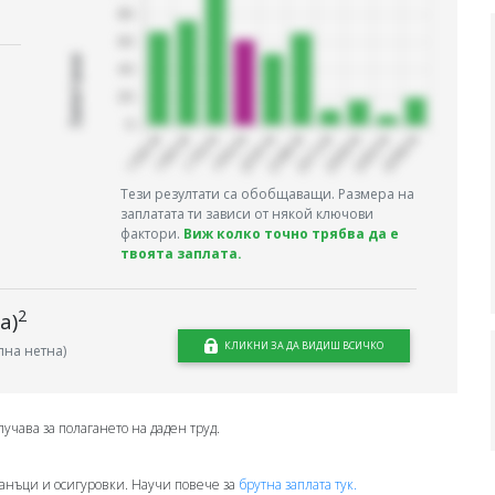
Запитани
Тези резултати са обобщаващи. Размера на
заплатата ти зависи от някой ключови
фактори.
Виж колко точно трябва да е
твоята заплата.
2
а)
КЛИКНИ ЗА ДА ВИДИШ ВСИЧКО
на нетна)
лучава за полагането на даден труд.
анъци и осигуровки. Научи повече за
брутна заплата тук.