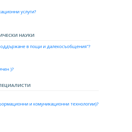
кационни услуги?
ване?
ИЧЕСКИ НАУКИ
и поддържане в пощи и далекосъобщения"?
чен )?
рни системи )?
о)?
ПЕЦИАЛИСТИ
ални системи)?
изия )?
нформационни и комуникационни технологии)?
граф)?
фон)?
о и телевизия?
в, метрополитен?