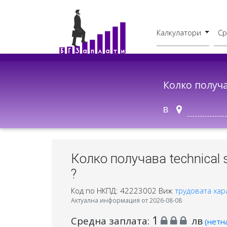
Калкулатори
Ср
Бруто - Нето
В друг град
Колко получ
в
Колко получава technical 
?
Код по НКПД: 42223002
Виж
трудовата хар
Актуална информация от 2026-08-08
1
Средна заплата:
лв
(нетн