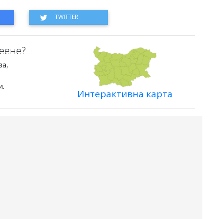
еене?
ва,
и.
Интерактивна карта