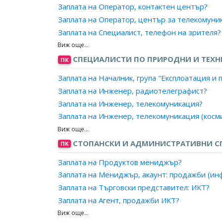
Заплата на Оператор, контактен център?
Заплата на Оператор, център за телекомуни
Заплата на Специалист, телефон на зрителя?
Заплата на Информатор, пътническо обслуж
СПЕЦИАЛИСТИ ПО ПРИРОДНИ И ТЕХН
ПК
Заплата на Началник, група "Експлоатация 
Заплата на Инженер, радиотелеграфист?
Заплата на Инженер, телекомуникация?
Заплата на Инженер, телекомуникация (косми
Заплата на Инженер, телекомуникация (рада
Заплата на Инженер, телекомуникация (ради
СТОПАНСКИ И АДМИНИСТРАТИВНИ С
ПК
Заплата на Инженер, телекомуникация (сигн
Заплата на Продуктов мениджър?
Заплата на Инженер, телекомуникация (телев
Заплата на Мениджър, акаунт: продажби (и
Заплата на Инженер, телекомуникация (теле
Заплата на Търговски представител: ИКТ?
Заплата на Инженер, телекомуникация (теле
Заплата на Агент, продажби ИКТ?
Заплата на Инженер, ръководител екип/ради
Заплата на Консултант, продажби ИКТ?
Заплата на Инженер, АРС на подвижен съста