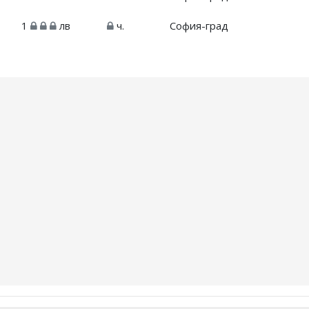
1
лв
ч.
София-град