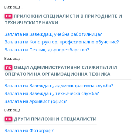
Заплата на Специалист, технически контрол?
Заплата на Специалист, продажби?
Заплата на Специалист, игри и тиражи?
Заплата на Специалист, маркетинг и реклама?
ПРИЛОЖНИ СПЕЦИАЛИСТИ В ПРИРОДНИТЕ И
Заплата на Координатор програмна дейност, радио и
ПК
Заплата на Рекламен агент?
ТЕХНИЧЕСКИТЕ НАУКИ
телевизия?
Заплата на Аукционер, провеждане на търгове?
Заплата на Специалист, банка/финансова/платежна
Заплата на Завеждащ учебна работилница?
Заплата на Агент, литературен?
институция?
Заплата на Конструктор, професионално обучение?
Заплата на Агент, музикални представления?
Заплата на Техник, дърворезбарство?
Заплата на Агент, спорт?
Заплата на Техник, количествени измервания?
Заплата на Агент, театрален?
Заплата на Техник, мебелно производство?
ОБЩИ АДМИНИСТРАТИВНИ СЛУЖИТЕЛИ И
ПК
Заплата на Представител, бизнес услуги?
Заплата на Техник, медицинска техника?
ОПЕРАТОРИ НА ОРГАНИЗАЦИОННА ТЕХНИКА
Заплата на Продавач, бизнес услуги?
Заплата на Техник, робот?
Заплата на Отговорник телефонни продажби?
Заплата на Завеждащ, административна служба?
Заплата на Техник, подвижна пощенска станция?
Заплата на Отговорник куриери?
Заплата на Завеждащ, техническа служба?
Заплата на Техник, продукция?
Заплата на Отговорник диспечери, куриерски услуги?
Заплата на Архивист (офис)?
Заплата на Техник, производствени резултати?
Заплата на Организатор, куриерска дейност?
Заплата на Технически сътрудник?
Заплата на Техник, производствени структури?
Заплата на Организатор, реклама?
Заплата на Технически изпълнител?
ДРУГИ ПРИЛОЖНИ СПЕЦИАЛИСТИ
ПК
Заплата на Техник, производство на музикални
Заплата на Организатор, маркетинг?
Заплата на Технически организатор?
инструменти?
Заплата на Фотограф?
Заплата на Организатор, работа с клиенти?
Заплата на Главен технически сътрудник?
Заплата на Техник, реставрация на стари мебели и