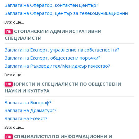
Заплата на Оператор, контактен център?
Заплата на Оператор, център за телекомуникационни
услуги?
Заплата на Специалист, телефон на зрителя?
СТОПАНСКИ И АДМИНИСТРАТИВНИ
ПК
Заплата на Информатор, пътническо обслужване?
СПЕЦИАЛИСТИ
Заплата на Експерт, управление на собствеността?
Заплата на Експерт, обществени поръчки?
Заплата на Ръководител/Мениджър качество?
Заплата на Експерт лизинг?
Заплата на Мениджър, ключови клиенти?
ЮРИСТИ И СПЕЦИАЛИСТИ ПО ОБЩЕСТВЕНИ
ПК
Заплата на Експерт доставки, преработваща
НАУКИ И КУЛТУРА
промишленост?
Заплата на Биограф?
Заплата на Мениджър, проекти?
Заплата на Драматург?
Заплата на Експерт, продажби?
Заплата на Есеист?
Заплата на Търговски пълномощник?
Заплата на Литературен сътрудник?
Заплата на Ръководител търговски екип?
Заплата на Рецензент?
СПЕЦИАЛИСТИ ПО ИНФОРМАЦИОННИ И
Заплата на Експерт, стопанска дейност?
ПК