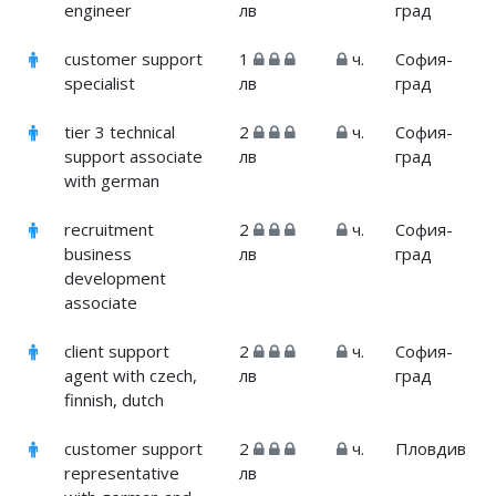
engineer
лв
град
customer support
1
ч.
София-
specialist
лв
град
tier 3 technical
2
ч.
София-
support associate
лв
град
with german
recruitment
2
ч.
София-
business
лв
град
development
associate
client support
2
ч.
София-
agent with czech,
лв
град
finnish, dutch
customer support
2
ч.
Пловдив
representative
лв