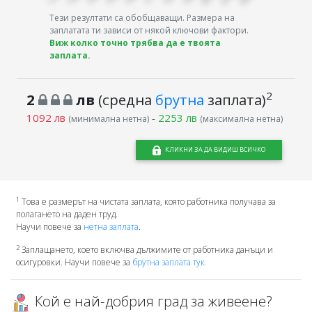
Тези резултати са обобщаващи. Размера на
заплатата ти зависи от някой ключови фактори.
Виж колко точно трябва да е твоята
заплата.
2
2
лв
(средна
брутна
заплата)
1092 лв
-
2253 лв
(минимална нетна)
(максимална нетна)
КЛИКНИ ЗА ДА ВИДИШ ВСИЧКО
1
Това е размерът на чистата заплата, която работника получава за
полагането на даден труд.
Научи повече за
нетна заплата
.
2
Заплащането, което включва дължимите от работника данъци и
осигуровки. Научи повече за
брутна заплата тук.
Кой е най-добрия град за живеене?