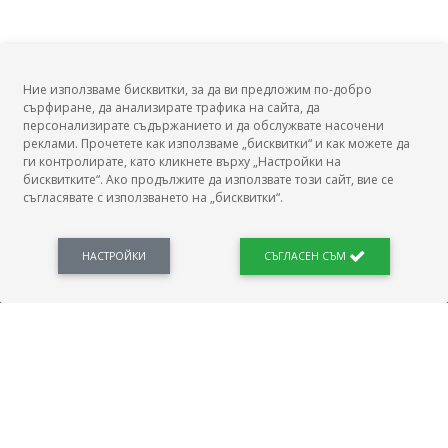
Заплата на Ревизор, безопасност на движението?
Заплата на Инженер, генериране на електроенергия
Заплата на Ръководител движение?
(водно електрическа централа)?
Заплата на Техник/дефектоскопист/ по контрол без
Заплата на Експерт, управление на въздушното
разрушаване?
движение?
Ние използваме бисквитки, за да ви предложим по-добро
сърфиране, да анализирате трафика на сайта, да
Заплата на Техник (оператор) вибродиагностика?
Заплата на Инеженер, клиентска поддръжка?
БГ Заплати
персонализирате съдържанието и да обслужвате насочени
Заплата на Инспектор ведомствен технически надзор?
Заплата на Инженер, качество?
реклами. Прочетете как използваме „бисквитки“ и как можете да
Заплата на Участъков инспектор в железопътен
ги контролирате, като кликнете върху „Настройки на
Заплата на Риск инженер?
бисквитките“. Ако продължите да използвате този сайт, вие се
транспорт?
съгласявате с използването на „бисквитки“.
Заплата на Инспектор по управление на движението в
БГ Заплати е мястото, където можеш да видиш реалното възнаграждение за твоята
професия, да намериш отговори свързани с работното ти място и пазара на труда.
железопътен транспорт?
Новини, законови нормативи, кариерно ориентиране. Списък на всички
Заплата на Консултант, превоз на опасни товари?
професии и трудови характеристики. Минимален облагаем доход. Калкулатор
НАСТРОЙКИ
СЪГЛАСЕН СЪМ
заплата бруто-нето / нето-бруто. Статистики, развитие на пазара на труда.
Заплата на Ревизор вагони?
Заплата на Главен ревизор, безопасност на движението
в метрополитен?
ПОЛЕЗНО
Заплата на Ръководител движение наземна
метростанция в метрополитен?
Автобиографията
Заплата на Ръководител движение подземна
Важно преди интервю за работа
Коя заплата наричаме нетна?
метростанция в метрополитен?
МОД