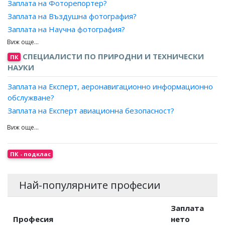
Заплата на Фоторепортер?
Заплата на Организатор, продажби и реклама?
Заплата на Организатор, обработка на производствена
дограма?
Заплата на Въздушна фотография?
Заплата на Технолог, приемане на поръчки?
информация?
Заплата на Техник, системи (с изключение на компютри)?
Заплата на Научна фотография?
Заплата на Специалист, авторски права?
Заплата на Завеждащ регистратура за некласифицирана
Заплата на Техник, складово обзавеждане?
информация?
Заплата на Художествена фотография?
Заплата на Агент, патенти?
Заплата на Техник, тапицерство и декораторство?
Заплата на Завеждащ регистратура за криптографски
СПЕЦИАЛИСТИ ПО ПРИРОДНИ И ТЕХНИЧЕСКИ
ПК
Заплата на Техник, технолог на алкохолни и
средства и материали?
НАУКИ
безалкохолни напитки?
Заплата на Сътрудник, индустриални отношения?
Заплата на Техник, технолог на захар и захарни
Заплата на Експерт, аеронавигационно информационно
изделия?
обслужване?
Заплата на Техник, технолог на месо и месни продукти?
Заплата на Експерт авиационна безопасност?
Заплата на Техник, технолог на мляко и млечни изделия?
Заплата на Аналитик, комуникации (без компютърни)?
Заплата на Техник, технолог на растителни масла и
Заплата на Аналитик, системи (без компютърни)?
сапуни?
Заплата на Дизайнер, системи (без компютърни)?
ПК - подклас
Заплата на Техник, технолог на хляб и хлебни изделия?
Заплата на Звукоинженер?
Заплата на Техник, технолог, зърносъхранение,
Заплата на Стандартизатор?
зърнопреработване и фуражи?
Най-популярните професии
Заплата на Специалист металограф?
Заплата на Технолог, облекло?
Заплата на Технолог по безразрушителен контрол?
Заплата на Технолог, кожено-галантерийно
Заплата
Заплата на Технолог вибродиагностика?
производство?
Професия
нето