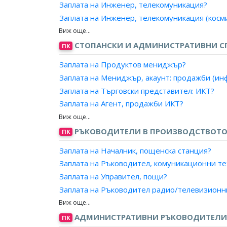
Заплата на Инженер, телекомуникация?
Заплата на Инженер, телекомуникация (косми
Заплата на Инженер, телекомуникация (рада
Заплата на Инженер, телекомуникация (ради
СТОПАНСКИ И АДМИНИСТРАТИВНИ С
ПК
Заплата на Инженер, телекомуникация (сигн
Заплата на Продуктов мениджър?
Заплата на Инженер, телекомуникация (телев
Заплата на Мениджър, акаунт: продажби (и
Заплата на Инженер, телекомуникация (теле
Заплата на Търговски представител: ИКТ?
Заплата на Инженер, телекомуникация (теле
Заплата на Агент, продажби ИКТ?
Заплата на Инженер, ръководител екип/ради
Заплата на Консултант, продажби ИКТ?
Заплата на Инженер, АРС на подвижен съста
РЪКОВОДИТЕЛИ В ПРОИЗВОДСТВОТО
ПК
Заплата на Експерт, телекомуникации и мреж
Заплата на Експерт, комуникации?
Заплата на Началник, пощенска станция?
Заплата на Специалист, телекомуникации и 
Заплата на Ръководител, комуникационни т
Заплата на Специалист, маршрутизаторно о
Заплата на Управител, пощи?
Заплата на Ръководител радио/телевизионн
Заплата на Ръководител, сектор/студиен ком
Заплата на Главен редактор, радио/телевиз
АДМИНИСТРАТИВНИ РЪКОВОДИТЕЛИ 
ПК