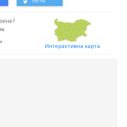
еене?
ва,
и.
Интерактивна карта