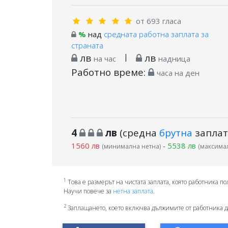
от 693 гласа
%
над
средната работна заплата за
страната
лв
|
лв
на час
надница
Работно време:
часа на ден
4
лв
(средна
брутна
заплат
1560 лв
-
5538 лв
(минимална нетна)
(максимал
1
Това е размерът на чистата заплата, която работника по
Научи повече за
нетна заплата
.
2
Заплащането, което включва дължимите от работника д