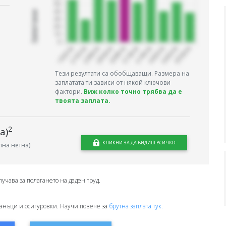
Запитани
Тези резултати са обобщаващи. Размера на
заплатата ти зависи от някой ключови
фактори.
Виж колко точно трябва да е
твоята заплата.
2
а)
КЛИКНИ ЗА ДА ВИДИШ ВСИЧКО
на нетна)
лучава за полагането на даден труд.
анъци и осигуровки. Научи повече за
брутна заплата тук.