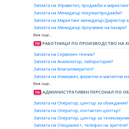
Заплата на Директор на дирекция, радио/те
Заплата на Управител, продажби и маркетинг
Заплата на Директор, радио/телевизионна п
Заплата на Мениджър покупки/продажби?
Заплата на Ръководител, техническа смяна 
Заплата на Маркетинг мениджър/Директор м
Заплата на Мениджър ИТ център?
Заплата на Мениджър проучване на пазари?
Заплата на Директор, информационни систем
Заплата на Ръководител, външнотърговска к
Заплата на Ръководител, информационни и к
Заплата на Ръководител, отдел по маркетинг
РАБОТНИЦИ ПО ПРОИЗВОДСТВО НА ХР
ПК
Заплата на Директор, информационни систе
Заплата на Ръководител, отдел по продажби
Заплата на Директор/ Мениджър, информац
Заплата на Сервизен техник?
Заплата на Мениджър на търговската марка
Заплата на Ръководител, информационно об
Заплата на Анализатор, лаборатория?
Заплата на Търговски директор?
Заплата на Ръководител, компютърно обслу
Заплата на Влагоизмерител?
Заплата на Ръководител, компютърни систем
Заплата на Измервач, феритни и магнитни и
Заплата на Ръководител, информационни и 
Заплата на Изчислител, грешки и отчетник?
Заплата на Мениджър, мрежи?
Заплата на Лаборант?
АДМИНИСТРАТИВЕН ПЕРСОНАЛ ПО ОБ
ПК
Заплата на Мениджър, софтуерни приложен
Заплата на Пробовземач?
Заплата на Оператор, център за обаждания?
Заплата на Мениджър, софтуерно развитие?
Заплата на Рентгенометрист?
Заплата на Оператор, контактен център?
Заплата на Мениджър, обработка на данни?
Заплата на Хидроизмерител?
Заплата на Оператор, център за телекомуни
Заплата на Управител, Интернет доставки?
Заплата на Хидрометеорологичен/агромете
Заплата на Специалист, телефон на зрителя?
Заплата на Ръководител подвижни радиоре
Заплата на Хидронаблюдател?