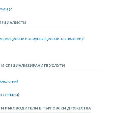
чен )?
рни системи )?
о)?
ПЕЦИАЛИСТИ
ални системи)?
изия )?
нформационни и комуникационни технологии)?
граф)?
фон)?
о и телевизия?
в, метрополитен?
 И СПЕЦИАЛИЗИРАНИТЕ УСЛУГИ
и за данни?
мрежи за данни?
ехнологии?
борудване?
и станции?
плекс - радио и телевизия?
ия?
И РЪКОВОДИТЕЛИ В ТЪРГОВСКИ ДРУЖЕСТВА