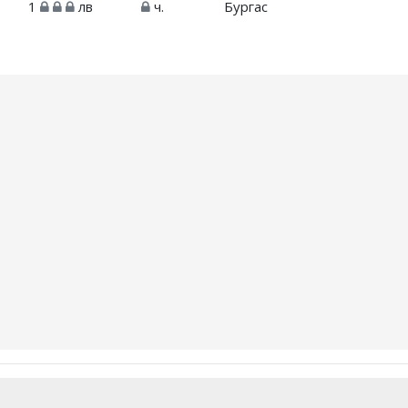
1
лв
ч.
Бургас