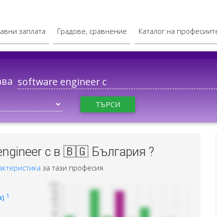
авни заплата
Градове, сравнение
Каталог на професиит
ава
ТЪРСИ
ngineer c в 🇧🇬 България ?
актеристика
за тази професия.
1
а)