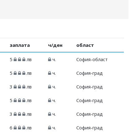
заплата
ч/ден
област
5
лв
ч.
София-област
5
лв
ч.
София-град
3
лв
ч.
София-град
5
лв
ч.
София-град
3
лв
ч.
София-град
6
лв
ч.
София-град