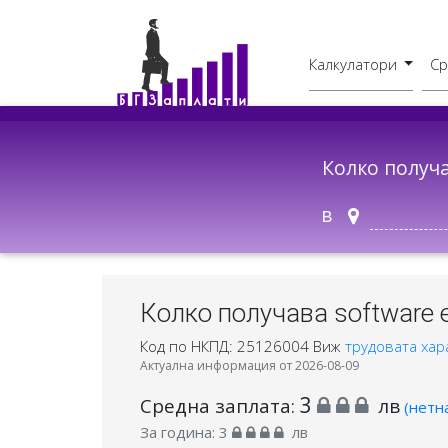
Калкулатори
Ср
Бруто - Нето
В друг град
Колко получ
в
Колко получава software e
Код по НКПД: 25126004
Виж
трудовата хар
Актуална информация от 2026-08-09
3
Средна заплата:
лв
(нетн
За година:
3
лв