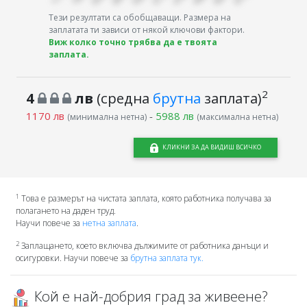
Тези резултати са обобщаващи. Размера на
заплатата ти зависи от някой ключови фактори.
Виж колко точно трябва да е твоята
заплата.
2
4
лв
(средна
брутна
заплата)
1170 лв
-
5988 лв
(минимална нетна)
(максимална нетна)
КЛИКНИ ЗА ДА ВИДИШ ВСИЧКО
1
Това е размерът на чистата заплата, която работника получава за
полагането на даден труд.
Научи повече за
нетна заплата
.
2
Заплащането, което включва дължимите от работника данъци и
осигуровки. Научи повече за
брутна заплата тук.
Кой е най-добрия град за живеене?