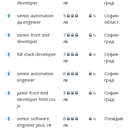
developer
лв
град
senior automation
5
ч.
София-
qa engineer
лв
област
senior front end
7
ч.
София-
developer
лв
град
full stack developer
7
ч.
София-
лв
град
senior automation
6
ч.
София-
engineer
лв
град
junior front end
3
ч.
София-
developer html css
лв
град
js
senior software
6
ч.
Пловдив
engineer java, c#
лв