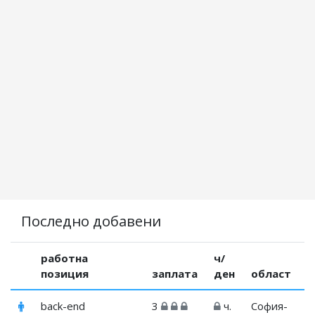
Последно добавени
работна
ч/
позиция
заплата
ден
област
back-end
3
ч.
София-