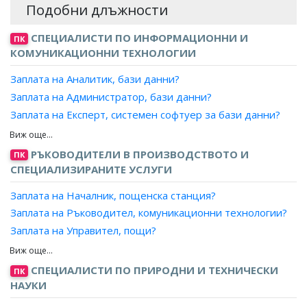
Подобни длъжности
СПЕЦИАЛИСТИ ПО ИНФОРМАЦИОННИ И
ПК
КОМУНИКАЦИОННИ ТЕХНОЛОГИИ
Заплата на Аналитик, бази данни?
Заплата на Администратор, бази данни?
Заплата на Експерт, системен софтуер за бази данни?
Заплата на Проектант, бази данни?
Заплата на Програмист, бази данни?
РЪКОВОДИТЕЛИ В ПРОИЗВОДСТВОТО И
ПК
СПЕЦИАЛИЗИРАНИТЕ УСЛУГИ
Заплата на Началник, пощенска станция?
Заплата на Ръководител, комуникационни технологии?
Заплата на Управител, пощи?
Заплата на Ръководител радио/телевизионни станции?
Заплата на Ръководител, сектор/студиен комплекс -
СПЕЦИАЛИСТИ ПО ПРИРОДНИ И ТЕХНИЧЕСКИ
ПК
радио и телевизия?
НАУКИ
Заплата на Главен редактор, радио/телевизия?