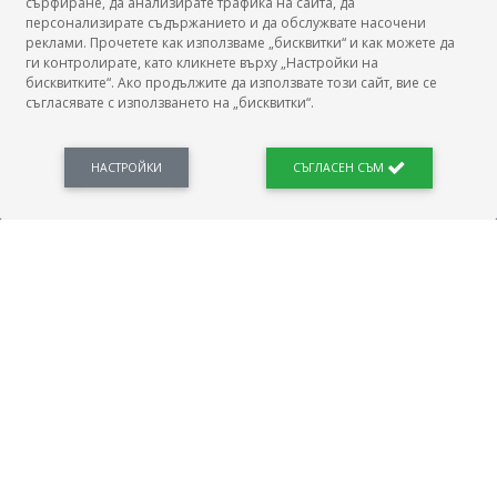
сърфиране, да анализирате трафика на сайта, да
БГ Заплати
персонализирате съдържанието и да обслужвате насочени
реклами. Прочетете как използваме „бисквитки“ и как можете да
ги контролирате, като кликнете върху „Настройки на
бисквитките“. Ако продължите да използвате този сайт, вие се
съгласявате с използването на „бисквитки“.
БГ Заплати е мястото, където можеш да видиш реалното възнаграждение за твоята
професия, да намериш отговори свързани с работното ти място и пазара на труда.
Новини, законови нормативи, кариерно ориентиране. Списък на всички
професии и трудови характеристики. Минимален облагаем доход. Калкулатор
НАСТРОЙКИ
СЪГЛАСЕН СЪМ
заплата бруто-нето / нето-бруто. Статистики, развитие на пазара на труда.
ПОЛЕЗНО
Автобиографията
Важно преди интервю за работа
Коя заплата наричаме нетна?
МОД
ГРАДОВЕ