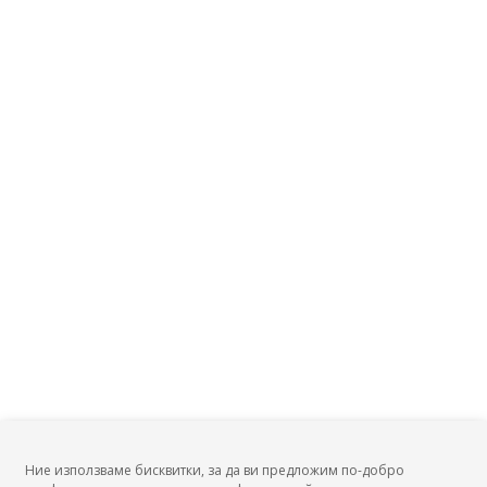
Заплата на Технолог, координатор по заваряване?
Заплата на Ръководител на експлоатацията, авиация?
Заплата на Ръководител участък, транспорт?
Заплата на Ръководител на участък, железопътен
транспорт?
Ние използваме бисквитки, за да ви предложим по-добро