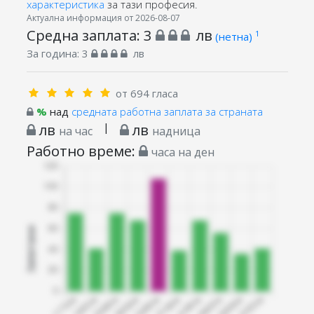
характеристика
за тази професия.
Актуална информация от 2026-08-07
Средна заплата:
3
лв
1
(нетна)
За година:
3
лв
от 694 гласа
%
над
средната работна заплата за страната
лв
|
лв
на час
надница
Работно време:
часа на ден
Запитани