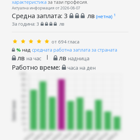
характеристика
за тази професия.
Актуална информация от 2026-08-07
Средна заплата:
3
лв
1
(нетна)
За година:
3
лв
от 694 гласа
%
над
средната работна заплата за страната
лв
|
лв
на час
надница
Работно време:
часа на ден
Запитани