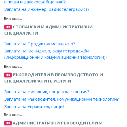
в пощи и далекосъобщения"?
Заплата на Инженер, радиотелеграфист?
Заплата на Инженер, телекомуникация?
Заплата на Инженер, телекомуникация (космичен )?
СТОПАНСКИ И АДМИНИСТРАТИВНИ
ПК
Заплата на Инженер, телекомуникация (радарни
СПЕЦИАЛИСТИ
системи )?
Заплата на Продуктов мениджър?
Заплата на Инженер, телекомуникация (радио)?
Заплата на Мениджър, акаунт: продажби
Заплата на Инженер, телекомуникация (сигнални
(информационни и комуникационни технологии)?
системи)?
Заплата на Търговски представител: ИКТ?
Заплата на Инженер, телекомуникация (телевизия )?
Заплата на Агент, продажби ИКТ?
Заплата на Инженер, телекомуникация (телеграф)?
РЪКОВОДИТЕЛИ В ПРОИЗВОДСТВОТО И
ПК
Заплата на Консултант, продажби ИКТ?
Заплата на Инженер, телекомуникация (телефон)?
СПЕЦИАЛИЗИРАНИТЕ УСЛУГИ
Заплата на Инженер, ръководител екип/радио и
Заплата на Началник, пощенска станция?
телевизия?
Заплата на Ръководител, комуникационни технологии?
Заплата на Инженер, АРС на подвижен състав,
Заплата на Управител, пощи?
метрополитен?
Заплата на Ръководител радио/телевизионни станции?
Заплата на Експерт, телекомуникации и мрежи за данни?
Заплата на Ръководител, сектор/студиен комплекс -
Заплата на Експерт, комуникации?
АДМИНИСТРАТИВНИ РЪКОВОДИТЕЛИ И
ПК
радио и телевизия?