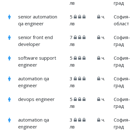
лв
град
senior automation
5
ч.
София-
qa engineer
лв
област
senior front end
7
ч.
София-
developer
лв
град
software support
5
ч.
София-
engineer
лв
град
automation qa
3
ч.
София-
engineer
лв
град
devops engineer
5
ч.
София-
лв
град
automation qa
3
ч.
София-
engineer
лв
град