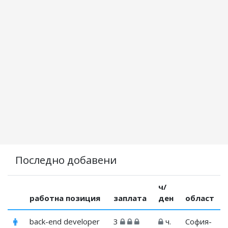
Последно добавени
ч/
работна позиция
заплата
ден
област
back-end developer
3
ч.
София-