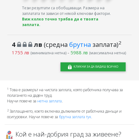
Тези резултати са обобщаващи. Размера на
заплатата ти зависи от някой ключови фактори.
Виж колко точно трябва да е твоята
заплата.
2
4
лв
(средна
брутна
заплата)
1755 лв
-
5988 лв
(минимална нетна)
(максимална нетна)
КЛИКНИ ЗА ДА ВИДИШ ВСИЧКО
1
Това е размерът на чистата заплата, която работника получава за
полагането на даден труд.
Научи повече за
нетна заплата
.
2
Заплащането, което включва дължимите от работника данъци и
осигуровки. Научи повече за
брутна заплата тук.
Кой е най-добрия град за живеене?