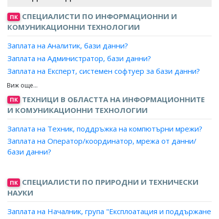
СПЕЦИАЛИСТИ ПО ИНФОРМАЦИОННИ И
ПК
КОМУНИКАЦИОННИ ТЕХНОЛОГИИ
Заплата на Аналитик, бази данни?
Заплата на Администратор, бази данни?
Заплата на Експерт, системен софтуер за бази данни?
Заплата на Проектант, бази данни?
Заплата на Програмист, бази данни?
ТЕХНИЦИ В ОБЛАСТТА НА ИНФОРМАЦИОННИТЕ
ПК
И КОМУНИКАЦИОННИ ТЕХНОЛОГИИ
Заплата на Техник, поддръжка на компютърни мрежи?
Заплата на Оператор/координатор, мрежа от данни/
бази данни?
Заплата на Системен оператор?
Заплата на Системен контрольор?
СПЕЦИАЛИСТИ ПО ПРИРОДНИ И ТЕХНИЧЕСКИ
ПК
НАУКИ
Заплата на Началник, група "Експлоатация и поддържане