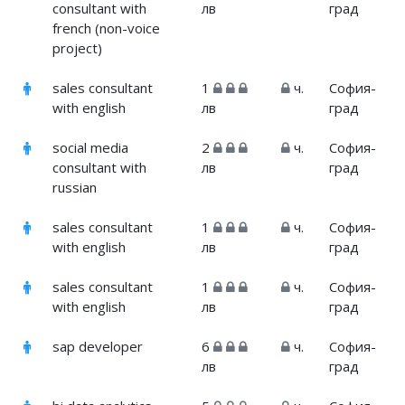
consultant with
лв
град
french (non-voice
project)
sales consultant
1
ч.
София-
with english
лв
град
social media
2
ч.
София-
consultant with
лв
град
russian
sales consultant
1
ч.
София-
with english
лв
град
sales consultant
1
ч.
София-
with english
лв
град
sap developer
6
ч.
София-
лв
град