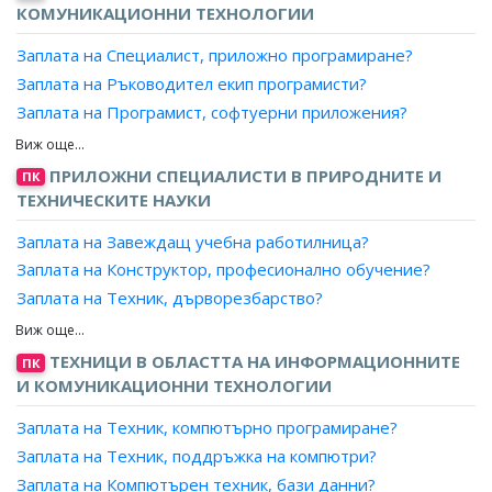
Заплата на Консултант, подкрепена заетост?
КОМУНИКАЦИОННИ ТЕХНОЛОГИИ
Заплата на Специалист, приложно програмиране?
Заплата на Ръководител екип програмисти?
Заплата на Програмист, софтуерни приложения?
Заплата на Програмист, системи за управление на
бизнеса?
ПРИЛОЖНИ СПЕЦИАЛИСТИ В ПРИРОДНИТЕ И
ПК
Заплата на Програмист, системи за управление на бази
ТЕХНИЧЕСКИТЕ НАУКИ
данни?
Заплата на Завеждащ учебна работилница?
Заплата на Конструктор, професионално обучение?
Заплата на Техник, дърворезбарство?
Заплата на Техник, количествени измервания?
Заплата на Техник, мебелно производство?
ТЕХНИЦИ В ОБЛАСТТА НА ИНФОРМАЦИОННИТЕ
ПК
Заплата на Техник, медицинска техника?
И КОМУНИКАЦИОННИ ТЕХНОЛОГИИ
Заплата на Техник, робот?
Заплата на Техник, компютърно програмиране?
Заплата на Техник, подвижна пощенска станция?
Заплата на Техник, поддръжка на компютри?
Заплата на Техник, продукция?
Заплата на Компютърен техник, бази данни?