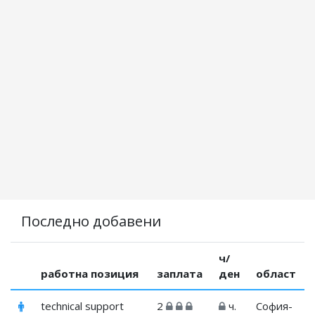
Последно добавени
ч/
работна позиция
заплата
ден
област
technical support
2
ч.
София-