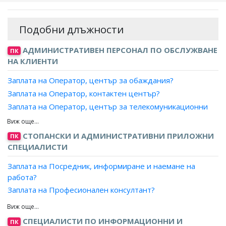
Подобни длъжности
АДМИНИСТРАТИВЕН ПЕРСОНАЛ ПО ОБСЛУЖВАНЕ
ПК
НА КЛИЕНТИ
Заплата на Оператор, център за обаждания?
Заплата на Оператор, контактен център?
Заплата на Оператор, център за телекомуникационни
услуги?
Заплата на Специалист, телефон на зрителя?
СТОПАНСКИ И АДМИНИСТРАТИВНИ ПРИЛОЖНИ
ПК
Заплата на Информатор, пътническо обслужване?
СПЕЦИАЛИСТИ
Заплата на Посредник, информиране и наемане на
работа?
Заплата на Професионален консултант?
Заплата на Трудов посредник?
Заплата на Мениджър на случай/ Кейс мениджър?
СПЕЦИАЛИСТИ ПО ИНФОРМАЦИОННИ И
ПК