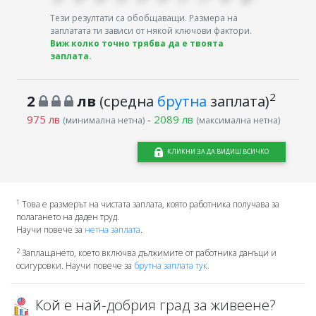
Тези резултати са обобщаващи. Размера на
заплатата ти зависи от някой ключови фактори.
Виж колко точно трябва да е твоята
заплата.
2
2
лв
(средна
брутна
заплата)
975 лв
-
2089 лв
(минимална нетна)
(максимална нетна)
КЛИКНИ ЗА ДА ВИДИШ ВСИЧКО
1
Това е размерът на чистата заплата, която работника получава за
полагането на даден труд.
Научи повече за
нетна заплата
.
2
Заплащането, което включва дължимите от работника данъци и
осигуровки. Научи повече за
брутна заплата тук.
Кой е най-добрия град за живеене?