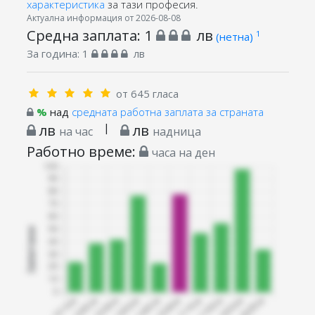
характеристика
за тази професия.
Актуална информация от 2026-08-08
Средна заплата:
1
лв
1
(нетна)
За година:
1
лв
от 645 гласа
%
над
средната работна заплата за страната
лв
|
лв
на час
надница
Работно време:
часа на ден
Запитани