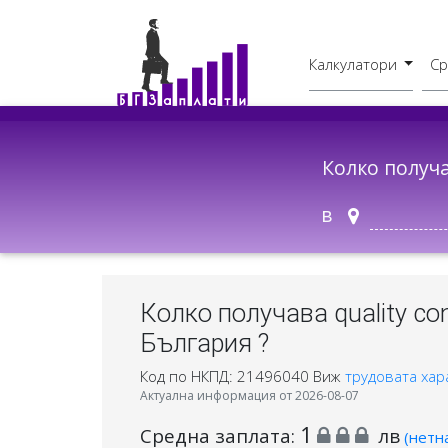
Калкулатори
Ср
Бруто - Нето
В друг град
Колко получ
в
Колко получава quality contr
България ?
Код по НКПД: 21496040
Виж
трудовата хар
Актуална информация от 2026-08-07
1
Средна заплата:
лв
(нетн