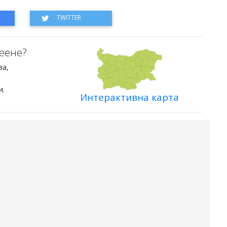
еене?
ва,
и.
Интерактивна карта