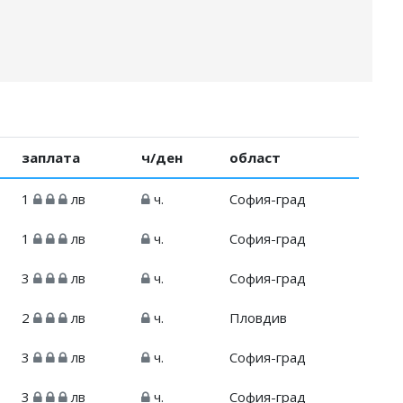
заплата
ч/ден
област
1
лв
ч.
София-град
1
лв
ч.
София-град
3
лв
ч.
София-град
2
лв
ч.
Пловдив
3
лв
ч.
София-град
3
лв
ч.
София-град