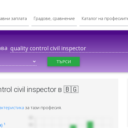
авни заплата
Градове, сравнение
Каталог на професиит
ава
ТЪРСИ
ol civil inspector в 🇧🇬
актеристика
за тази професия.
1
а)