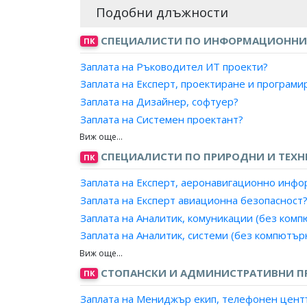
Подобни длъжности
СПЕЦИАЛИСТИ ПО ИНФОРМАЦИОННИ
ПК
Заплата на Ръководител ИТ проекти?
Заплата на Експерт, проектиране и програми
Заплата на Дизайнер, софтуер?
Заплата на Системен проектант?
Заплата на Разработчик, софтуер?
Заплата на Програмист-аналитик?
СПЕЦИАЛИСТИ ПО ПРИРОДНИ И ТЕХН
ПК
Заплата на Експерт, аеронавигационно инф
Заплата на Експерт авиационна безопасност
Заплата на Аналитик, комуникации (без комп
Заплата на Аналитик, системи (без компютър
Заплата на Дизайнер, системи (без компютъ
Заплата на Звукоинженер?
СТОПАНСКИ И АДМИНИСТРАТИВНИ 
ПК
Заплата на Стандартизатор?
Заплата на Мениджър екип, телефонен центъ
Заплата на Специалист металограф?