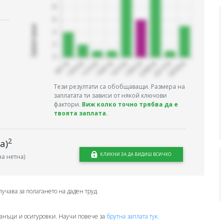
Запитани
Тези резултати са обобщаващи. Размера на
заплатата ти зависи от някой ключови
фактори.
Виж колко точно трябва да е
твоята заплата.
2
а)
КЛИКНИ ЗА ДА ВИДИШ ВСИЧКО
а нетна)
лучава за полагането на даден труд.
анъци и осигуровки. Научи повече за
брутна заплата тук.