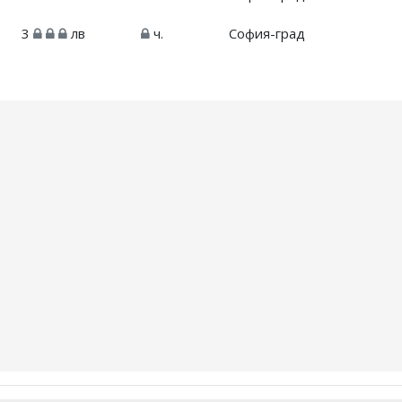
3
лв
ч.
София-град