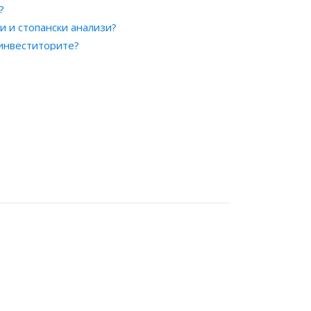
?
и и стопански анализи?
 инвеститорите?
гации?
и книжа?
нализатор?