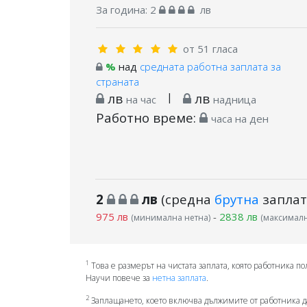
За година:
2
лв
от 51 гласа
%
над
средната работна заплата за
страната
лв
|
лв
на час
надница
Работно време:
часа на ден
2
лв
(средна
брутна
заплат
975 лв
-
2838 лв
(минимална нетна)
(максималн
1
Това е размерът на чистата заплата, която работника по
Научи повече за
нетна заплата
.
2
Заплащането, което включва дължимите от работника д