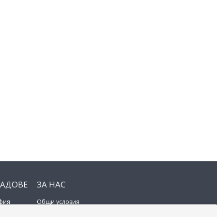
РАДОВЕ
ЗА НАС
фия
Общи условия
овдив
Поверителност на данните