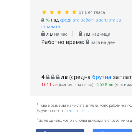
от 694 гласа
%
над
средната работна заплата за
страната
лв
|
лв
на час
надница
Работно време:
часа на ден
4
лв
(средна
брутна
заплат
1611 лв
-
5538 лв
(минимална нетна)
(максимал
1
Това е размерът на чистата заплата, която работника по
Научи повече за
нетна заплата
.
2
Заплащането, което включва дължимите от работника д