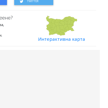
еене?
ва,
и.
Интерактивна карта