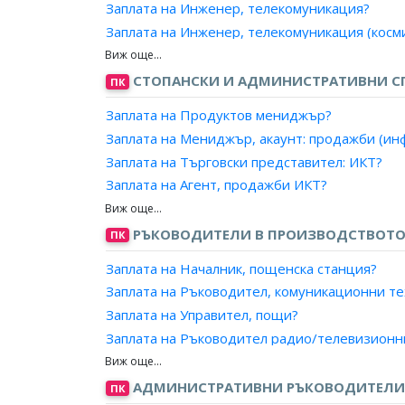
Заплата на Инженер, телекомуникация?
Заплата на Инженер, телекомуникация (косми
Заплата на Инженер, телекомуникация (рада
Заплата на Инженер, телекомуникация (ради
СТОПАНСКИ И АДМИНИСТРАТИВНИ С
ПК
Заплата на Инженер, телекомуникация (сигн
Заплата на Продуктов мениджър?
Заплата на Инженер, телекомуникация (телев
Заплата на Мениджър, акаунт: продажби (и
Заплата на Инженер, телекомуникация (теле
Заплата на Търговски представител: ИКТ?
Заплата на Инженер, телекомуникация (теле
Заплата на Агент, продажби ИКТ?
Заплата на Инженер, ръководител екип/ради
Заплата на Консултант, продажби ИКТ?
Заплата на Инженер, АРС на подвижен съста
РЪКОВОДИТЕЛИ В ПРОИЗВОДСТВОТО
ПК
Заплата на Експерт, телекомуникации и мреж
Заплата на Експерт, комуникации?
Заплата на Началник, пощенска станция?
Заплата на Специалист, телекомуникации и 
Заплата на Ръководител, комуникационни т
Заплата на Специалист, маршрутизаторно о
Заплата на Управител, пощи?
Заплата на Ръководител радио/телевизионн
Заплата на Ръководител, сектор/студиен ком
Заплата на Главен редактор, радио/телевиз
АДМИНИСТРАТИВНИ РЪКОВОДИТЕЛИ 
ПК