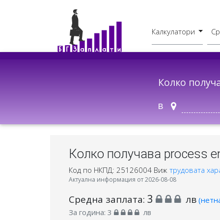
Калкулатори
Ср
Бруто - Нето
В друг град
Колко получ
в
Колко получава process en
Код по НКПД: 25126004
Виж
трудовата хар
Актуална информация от 2026-08-08
3
Средна заплата:
лв
(нетн
За година:
3
лв