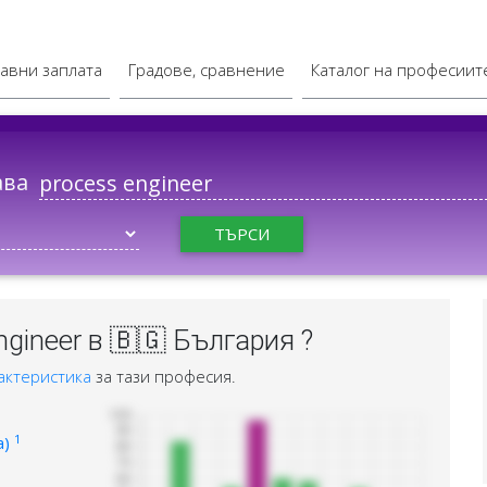
авни заплата
Градове, сравнение
Каталог на професиит
ава
ТЪРСИ
gineer в 🇧🇬 България ?
актеристика
за тази професия.
1
а)