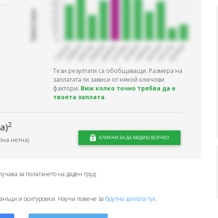
Запитани
Тези резултати са обобщаващи. Размера на
заплатата ти зависи от някой ключови
фактори.
Виж колко точно трябва да е
твоята заплата.
2
а)
КЛИКНИ ЗА ДА ВИДИШ ВСИЧКО
на нетна)
лучава за полагането на даден труд.
анъци и осигуровки. Научи повече за
брутна заплата тук.