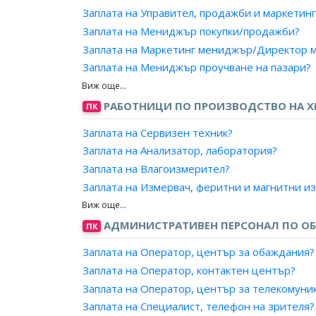
Заплата на Директор на дирекция, радио/те
Заплата на Управител, продажби и маркетинг
Заплата на Директор, радио/телевизионна п
Заплата на Мениджър покупки/продажби?
Заплата на Ръководител, техническа смяна 
Заплата на Маркетинг мениджър/Директор м
Заплата на Мениджър ИТ център?
Заплата на Мениджър проучване на пазари?
Заплата на Директор, информационни систем
Заплата на Ръководител, външнотърговска к
Заплата на Ръководител, информационни и к
Заплата на Ръководител, отдел по маркетинг
РАБОТНИЦИ ПО ПРОИЗВОДСТВО НА ХР
ПК
Заплата на Директор, информационни систе
Заплата на Ръководител, отдел по продажби
Заплата на Директор/ Мениджър, информац
Заплата на Сервизен техник?
Заплата на Мениджър на търговската марка
Заплата на Ръководител, информационно об
Заплата на Анализатор, лаборатория?
Заплата на Търговски директор?
Заплата на Ръководител, компютърно обслу
Заплата на Влагоизмерител?
Заплата на Ръководител, компютърни систем
Заплата на Измервач, феритни и магнитни и
Заплата на Ръководител, информационни и 
Заплата на Изчислител, грешки и отчетник?
Заплата на Мениджър, мрежи?
Заплата на Лаборант?
АДМИНИСТРАТИВЕН ПЕРСОНАЛ ПО ОБ
ПК
Заплата на Мениджър, софтуерни приложен
Заплата на Пробовземач?
Заплата на Оператор, център за обаждания?
Заплата на Мениджър, софтуерно развитие?
Заплата на Рентгенометрист?
Заплата на Оператор, контактен център?
Заплата на Мениджър, обработка на данни?
Заплата на Хидроизмерител?
Заплата на Оператор, център за телекомуни
Заплата на Управител, Интернет доставки?
Заплата на Хидрометеорологичен/агромете
Заплата на Специалист, телефон на зрителя?
Заплата на Ръководител подвижни радиоре
Заплата на Хидронаблюдател?