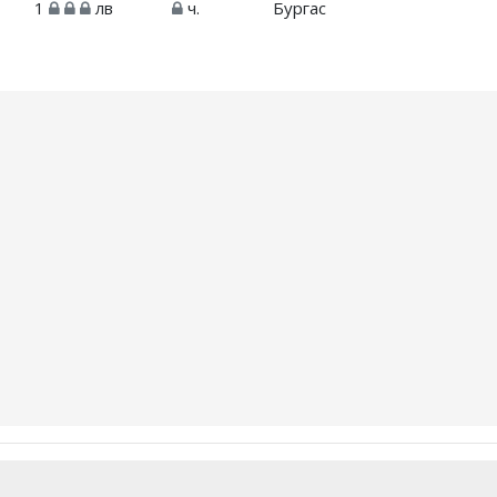
1
лв
ч.
Бургас