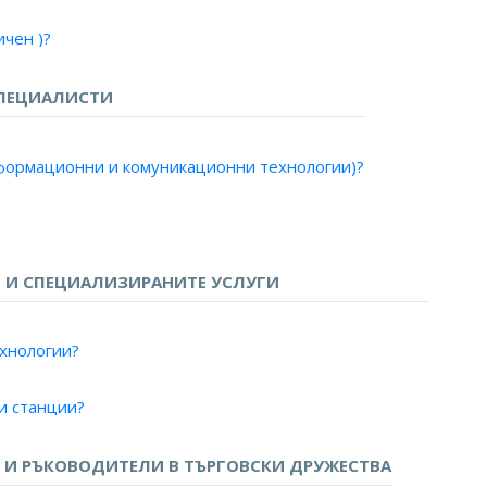
чен )?
рни системи )?
о)?
ПЕЦИАЛИСТИ
ални системи)?
изия )?
нформационни и комуникационни технологии)?
граф)?
фон)?
о и телевизия?
в, метрополитен?
 И СПЕЦИАЛИЗИРАНИТЕ УСЛУГИ
и за данни?
мрежи за данни?
ехнологии?
борудване?
и станции?
плекс - радио и телевизия?
ия?
И РЪКОВОДИТЕЛИ В ТЪРГОВСКИ ДРУЖЕСТВА