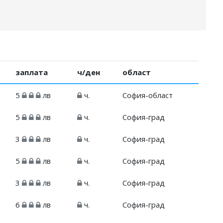
заплата
ч/ден
област
5
лв
ч.
София-област
5
лв
ч.
София-град
3
лв
ч.
София-град
5
лв
ч.
София-град
3
лв
ч.
София-град
6
лв
ч.
София-град