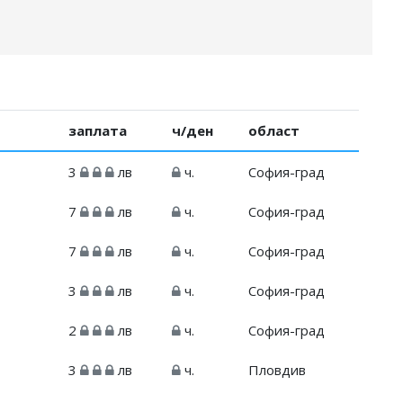
заплата
ч/ден
област
3
лв
ч.
София-град
7
лв
ч.
София-град
7
лв
ч.
София-град
3
лв
ч.
София-град
2
лв
ч.
София-град
3
лв
ч.
Пловдив