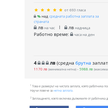
от 693 гласа
%
над
средната работна заплата за
страната
лв
|
лв
на час
надница
Работно време:
часа на ден
4
лв
(средна
брутна
заплат
1170 лв
-
5988 лв
(минимална нетна)
(максимал
1
Това е размерът на чистата заплата, която работника по
Научи повече за
нетна заплата
.
2
Заплащането, което включва дължимите от работника д