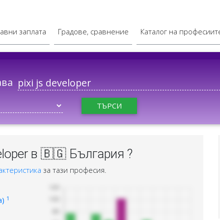
авни заплата
Градове, сравнение
Каталог на професиит
ава
ТЪРСИ
eloper в 🇧🇬 България ?
актеристика
за тази професия.
1
а)