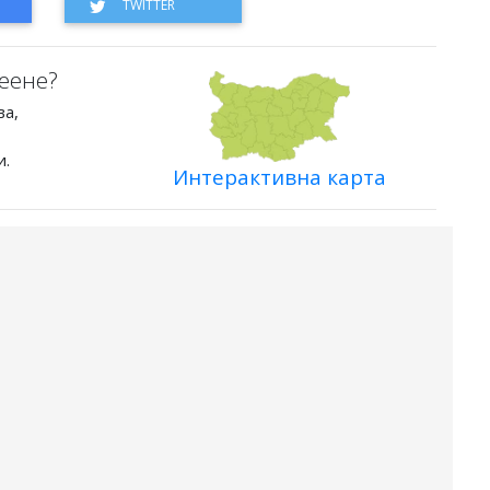
еене?
ва,
и.
Интерактивна карта