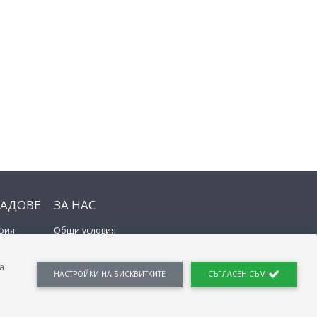
РАДОВЕ
ЗА НАС
фия
Общи условия
овдив
Поверителност на данните
рна
Политика за бисквитки
а
се
Контакти
НАСТРОЙКИ
НА БИСКВИТКИТЕ
СЪГЛАСЕН СЪМ
ргас