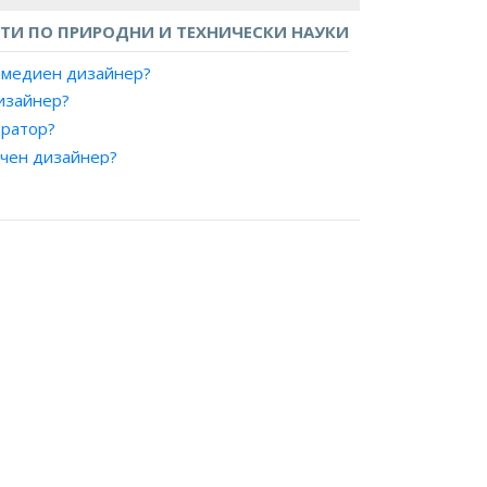
И ПО ПРИРОДНИ И ТЕХНИЧЕСКИ НАУКИ
имедиен дизайнер?
дизайнер?
тратор?
ичен дизайнер?
йнер, печатни издания?
алист, дигитални изкуства?
рт, предпечатна подготовка?
алист, предпечатна подготовка?
ютърен аниматор?
жествен оформител?