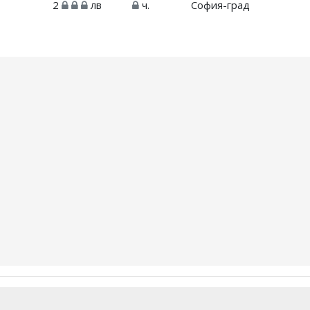
2
лв
ч.
София-град