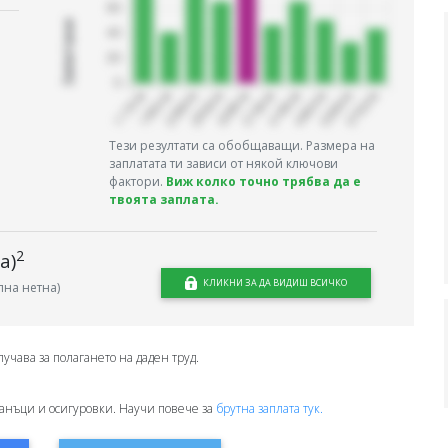
Запитани
Тези резултати са обобщаващи. Размера на
заплатата ти зависи от някой ключови
фактори.
Виж колко точно трябва да е
твоята заплата.
2
а)
КЛИКНИ ЗА ДА ВИДИШ ВСИЧКО
на нетна)
лучава за полагането на даден труд.
анъци и осигуровки. Научи повече за
брутна заплата тук.