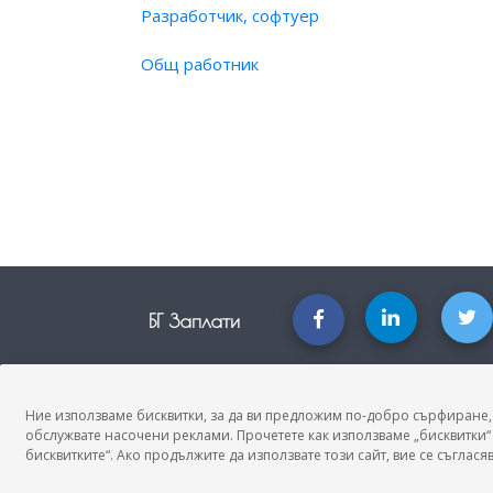
Разработчик, софтуер
Общ работник
БГ Заплати
БГ Заплати е мястото, където можеш да видиш реалното възнагражд
професия, да намериш отговори свързани с работното ти място и па
Новини, законови нормативи, кариерно ориентиране. Списък на
Ние използваме бисквитки, за да ви предложим по-добро сърфиране,
трудови характеристики. Минимален облагаем доход. Калкулатор за
обслужвате насочени реклами. Прочетете как използваме „бисквитки“ 
нето-бруто. Статистики, развитие на пазара на труда.
бисквитките“. Ако продължите да използвате този сайт, вие се съгласяв