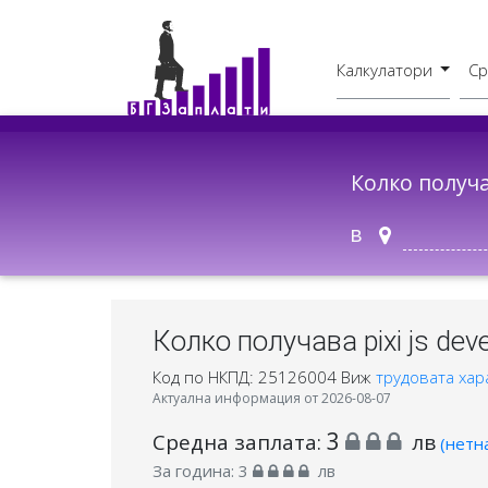
Калкулатори
Ср
Бруто - Нето
В друг град
Колко получ
в
Колко получава pixi js dev
Код по НКПД: 25126004
Виж
трудовата хар
Актуална информация от 2026-08-07
3
Средна заплата:
лв
(нетн
За година:
3
лв