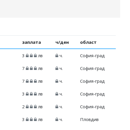
заплата
ч/ден
област
3
лв
ч.
София-град
7
лв
ч.
София-град
7
лв
ч.
София-град
3
лв
ч.
София-град
2
лв
ч.
София-град
3
лв
ч.
Пловдив