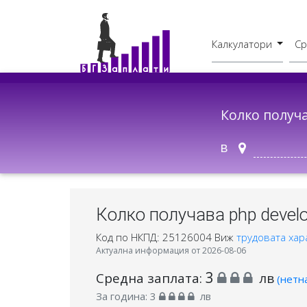
Калкулатори
Ср
Бруто - Нето
В друг град
Колко получ
в
Колко получава php develop
Код по НКПД: 25126004
Виж
трудовата хар
Актуална информация от 2026-08-06
3
Средна заплата:
лв
(нетн
За година:
3
лв