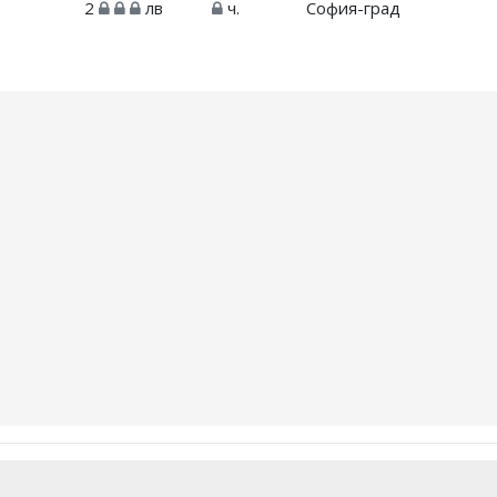
2
лв
ч.
София-град