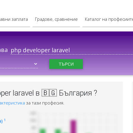
авни заплата
Градове, сравнение
Каталог на професиит
ава
ТЪРСИ
er laravel в 🇧🇬 България ?
актеристика
за тази професия.
1
а)