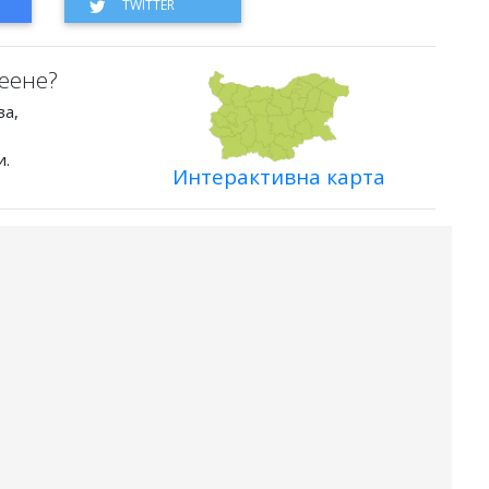
еене?
ва,
и.
Интерактивна карта