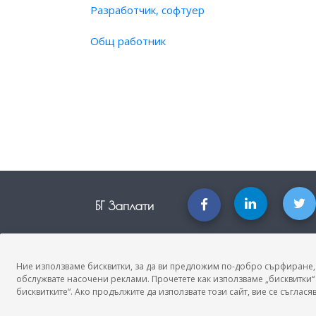
Разработчик, софтуер
Общ работник
БГ Заплати
БГ Заплати е мястото, където можеш да видиш реалното възнагражд
професия, да намериш отговори свързани с работното ти място и па
Новини, законови нормативи, кариерно ориентиране. Списък на
Ние използваме бисквитки, за да ви предложим по-добро сърфиране,
трудови характеристики. Минимален облагаем доход. Калкулатор за
обслужвате насочени реклами. Прочетете как използваме „бисквитки“ 
нето-бруто. Статистики, развитие на пазара на труда.
бисквитките“. Ако продължите да използвате този сайт, вие се съгласяв