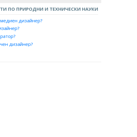
И ПО ПРИРОДНИ И ТЕХНИЧЕСКИ НАУКИ
имедиен дизайнер?
дизайнер?
тратор?
ичен дизайнер?
йнер, печатни издания?
алист, дигитални изкуства?
рт, предпечатна подготовка?
алист, предпечатна подготовка?
ютърен аниматор?
жествен оформител?