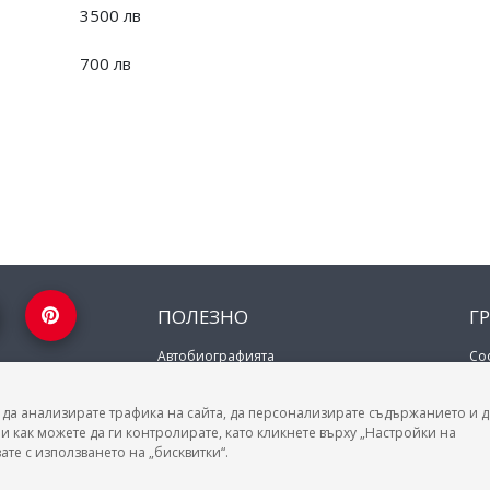
3500 лв
700 лв
ПОЛЕЗНО
Г
Автобиографията
Со
Важно преди интервю за работа
Пл
ение за твоята
зара на труда.
Коя заплата наричаме нетна?
Ва
 всички професии и
 да анализирате трафика на сайта, да персонализирате съдържанието и д
МОД
Ру
плата бруто-нето /
и как можете да ги контролирате, като кликнете върху „Настройки на
Бу
ате с използването на „бисквитки“.