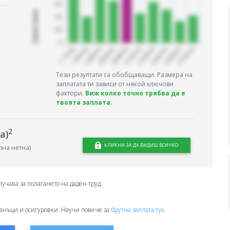
Запитани
Тези резултати са обобщаващи. Размера на
заплатата ти зависи от някой ключови
фактори.
Виж колко точно трябва да е
твоята заплата.
2
а)
КЛИКНИ ЗА ДА ВИДИШ ВСИЧКО
на нетна)
лучава за полагането на даден труд.
анъци и осигуровки. Научи повече за
брутна заплата тук.