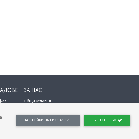
РАДОВЕ
ЗА НАС
фия
Общи условия
овдив
Поверителност на данните
рна
Политика за бисквитки
а
се
Контакти
НАСТРОЙКИ
НА БИСКВИТКИТЕ
СЪГЛАСЕН СЪМ
ргас