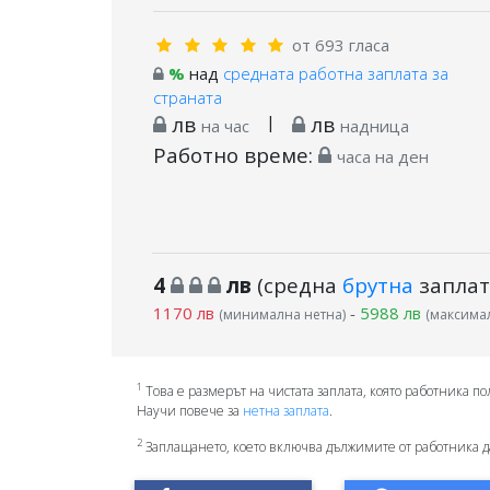
от 693 гласа
%
над
средната работна заплата за
страната
лв
|
лв
на час
надница
Работно време:
часа на ден
4
лв
(средна
брутна
заплат
1170 лв
-
5988 лв
(минимална нетна)
(максимал
1
Това е размерът на чистата заплата, която работника по
Научи повече за
нетна заплата
.
2
Заплащането, което включва дължимите от работника д