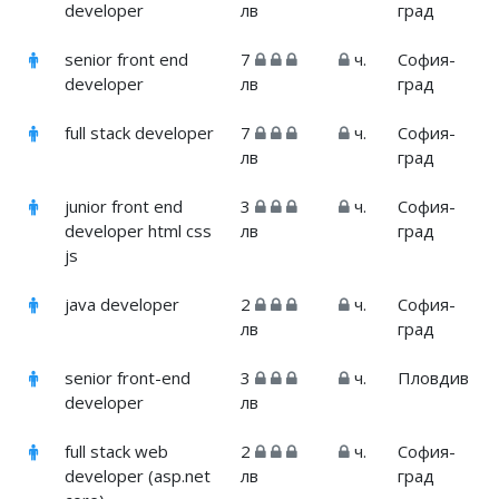
developer
лв
град
senior front end
7
ч.
София-
developer
лв
град
full stack developer
7
ч.
София-
лв
град
junior front end
3
ч.
София-
developer html css
лв
град
js
java developer
2
ч.
София-
лв
град
senior front-end
3
ч.
Пловдив
developer
лв
full stack web
2
ч.
София-
developer (asp.net
лв
град