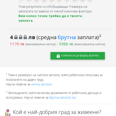
Тези резултати са обобщаващи. Размера на
заплатата ти зависи от някой ключови фактори.
Виж колко точно трябва да е твоята
заплата.
2
4
лв
(средна
брутна
заплата)
1170 лв
-
5988 лв
(минимална нетна)
(максимална нетна)
КЛИКНИ ЗА ДА ВИДИШ ВСИЧКО
1
Това е размерът на чистата заплата, която работника получава за
полагането на даден труд.
Научи повече за
нетна заплата
.
2
Заплащането, което включва дължимите от работника данъци и
осигуровки. Научи повече за
брутна заплата тук.
Кой е най-добрия град за живеене?