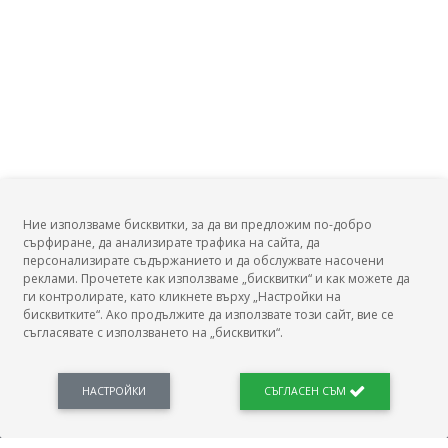
Ние използваме бисквитки, за да ви предложим по-добро
сърфиране, да анализирате трафика на сайта, да
БГ Заплати
персонализирате съдържанието и да обслужвате насочени
реклами. Прочетете как използваме „бисквитки“ и как можете да
ги контролирате, като кликнете върху „Настройки на
бисквитките“. Ако продължите да използвате този сайт, вие се
съгласявате с използването на „бисквитки“.
БГ Заплати е мястото, където можеш да видиш реалното възнаграждение за твоята
професия, да намериш отговори свързани с работното ти място и пазара на труда.
Новини, законови нормативи, кариерно ориентиране. Списък на всички
професии и трудови характеристики. Минимален облагаем доход. Калкулатор
НАСТРОЙКИ
СЪГЛАСЕН СЪМ
заплата бруто-нето / нето-бруто. Статистики, развитие на пазара на труда.