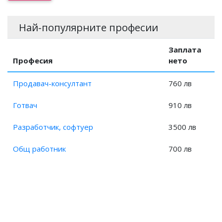
Заплата на Експерт, предпечатна подготовка?
Заплата на Специалист, предпечатна подготовка?
Най-популярните професии
Заплата на Компютърен аниматор?
Заплата на Художествен оформител?
Заплата
Професия
нето
Продавач-консултант
760 лв
Готвач
910 лв
Разработчик, софтуер
3500 лв
Общ работник
700 лв