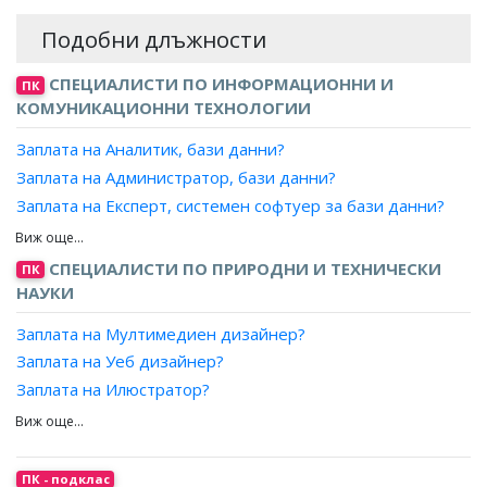
Подобни длъжности
СПЕЦИАЛИСТИ ПО ИНФОРМАЦИОННИ И
ПК
КОМУНИКАЦИОННИ ТЕХНОЛОГИИ
Заплата на Аналитик, бази данни?
Заплата на Администратор, бази данни?
Заплата на Експерт, системен софтуер за бази данни?
Заплата на Проектант, бази данни?
Заплата на Програмист, бази данни?
СПЕЦИАЛИСТИ ПО ПРИРОДНИ И ТЕХНИЧЕСКИ
ПК
НАУКИ
Заплата на Мултимедиен дизайнер?
Заплата на Уеб дизайнер?
Заплата на Илюстратор?
Заплата на Графичен дизайнер?
Заплата на Дизайнер, печатни издания?
Заплата на Специалист, дигитални изкуства?
ПК - подклас