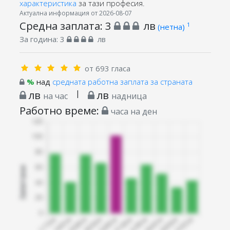
характеристика
за тази професия.
Актуална информация от 2026-08-07
Средна заплата:
3
лв
1
(нетна)
За година:
3
лв
от 693 гласа
%
над
средната работна заплата за страната
лв
|
лв
на час
надница
Работно време:
часа на ден
Запитани