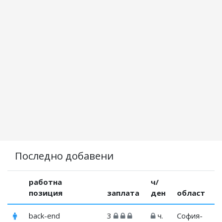
Последно добавени
работна
ч/
позиция
заплата
ден
област
back-end
3
ч.
София-