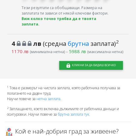
Тези резултати са обобщаващи. Размера на
заплатата ти зависи от някой ключови фактори.
Виж колко точно трябва да е твоята
заплата.
2
4
лв
(средна
брутна
заплата)
1170 лв
-
5988 лв
(минимална нетна)
(максимална нетна)
КЛИКНИ ЗА ДА ВИДИШ ВСИЧКО
1
Това е размерът на чистата заплата, която работника получава за
полагането на даден труд.
Научи повече за
нетна заплата
.
2
Заплащането, което включва дължимите от работника данъци и
осигуровки. Научи повече за
брутна заплата тук.
Кой е най-добрия град за живеене?