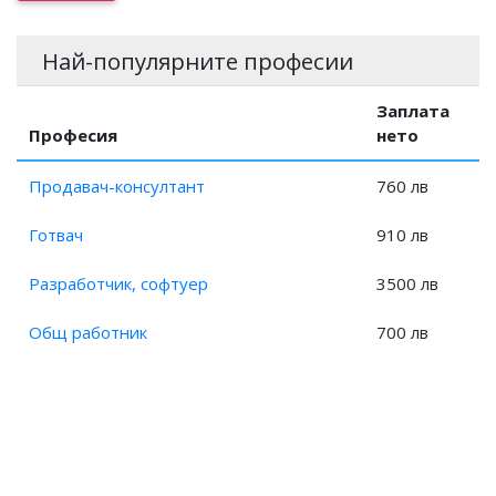
Заплата на Експерт, предпечатна подготовка?
Заплата на Специалист, предпечатна подготовка?
Най-популярните професии
Заплата на Компютърен аниматор?
Заплата на Художествен оформител?
Заплата
Професия
нето
Продавач-консултант
760 лв
Готвач
910 лв
Разработчик, софтуер
3500 лв
Общ работник
700 лв