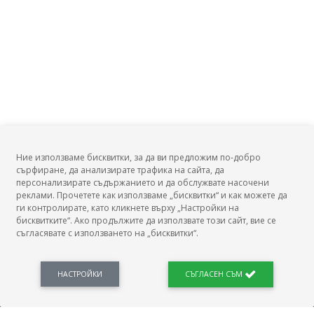
Ние използваме бисквитки, за да ви предложим по-добро
сърфиране, да анализирате трафика на сайта, да
БГ Заплати
персонализирате съдържанието и да обслужвате насочени
реклами. Прочетете как използваме „бисквитки“ и как можете да
ги контролирате, като кликнете върху „Настройки на
бисквитките“. Ако продължите да използвате този сайт, вие се
съгласявате с използването на „бисквитки“.
БГ Заплати е мястото, където можеш да видиш реалното възнаграждение за твоята
професия, да намериш отговори свързани с работното ти място и пазара на труда.
Новини, законови нормативи, кариерно ориентиране. Списък на всички
професии и трудови характеристики. Минимален облагаем доход. Калкулатор
НАСТРОЙКИ
СЪГЛАСЕН СЪМ
заплата бруто-нето / нето-бруто. Статистики, развитие на пазара на труда.