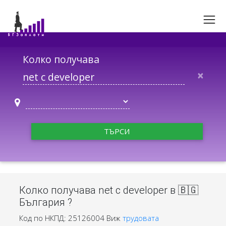
Колко получава
×
ТЪРСИ
Колко получава net c developer в 🇧🇬
България ?
Код по НКПД: 25126004
Виж
трудовата