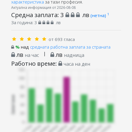
характеристика
за тази професия.
Актуална информация от 2026-08-08
Средна заплата:
3
лв
1
(нетна)
За година:
3
лв
от 693 гласа
%
над
средната работна заплата за страната
лв
|
лв
на час
надница
Работно време:
часа на ден
Запитани