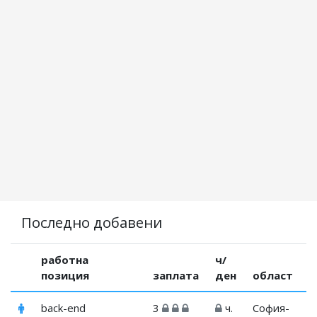
Последно добавени
работна
ч/
позиция
заплата
ден
област
back-end
3
ч.
София-