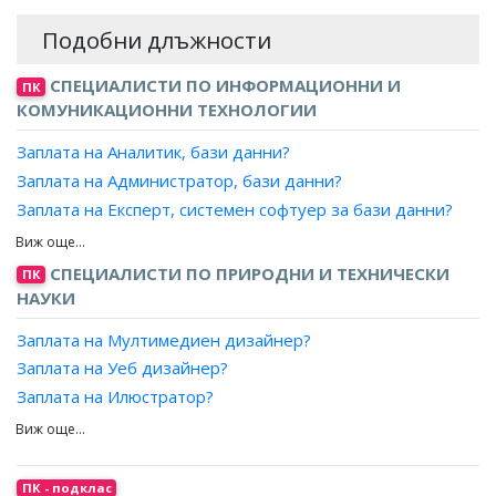
Подобни длъжности
СПЕЦИАЛИСТИ ПО ИНФОРМАЦИОННИ И
ПК
КОМУНИКАЦИОННИ ТЕХНОЛОГИИ
Заплата на Аналитик, бази данни?
Заплата на Администратор, бази данни?
Заплата на Експерт, системен софтуер за бази данни?
Заплата на Проектант, бази данни?
Заплата на Програмист, бази данни?
СПЕЦИАЛИСТИ ПО ПРИРОДНИ И ТЕХНИЧЕСКИ
ПК
НАУКИ
Заплата на Мултимедиен дизайнер?
Заплата на Уеб дизайнер?
Заплата на Илюстратор?
Заплата на Графичен дизайнер?
Заплата на Дизайнер, печатни издания?
Заплата на Специалист, дигитални изкуства?
ПК - подклас