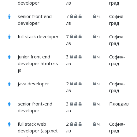
developer
лв
град
senior front end
7
ч.
София-
developer
лв
град
full stack developer
7
ч.
София-
лв
град
junior front end
3
ч.
София-
developer html css
лв
град
js
java developer
2
ч.
София-
лв
град
senior front-end
3
ч.
Пловдив
developer
лв
full stack web
2
ч.
София-
developer (asp.net
лв
град