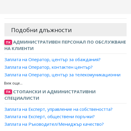
Подобни длъжности
АДМИНИСТРАТИВЕН ПЕРСОНАЛ ПО ОБСЛУЖВАНЕ
ПК
НА КЛИЕНТИ
Заплата на Оператор, център за обаждания?
Заплата на Оператор, контактен център?
Заплата на Оператор, център за телекомуникационни
услуги?
Заплата на Специалист, телефон на зрителя?
СТОПАНСКИ И АДМИНИСТРАТИВНИ
ПК
Заплата на Информатор, пътническо обслужване?
СПЕЦИАЛИСТИ
Заплата на Експерт, управление на собствеността?
Заплата на Експерт, обществени поръчки?
Заплата на Ръководител/Мениджър качество?