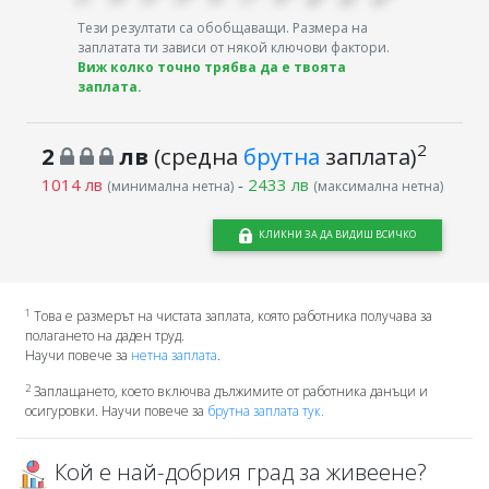
Тези резултати са обобщаващи. Размера на
заплатата ти зависи от някой ключови фактори.
Виж колко точно трябва да е твоята
заплата.
2
2
лв
(средна
брутна
заплата)
1014 лв
-
2433 лв
(минимална нетна)
(максимална нетна)
КЛИКНИ ЗА ДА ВИДИШ ВСИЧКО
1
Това е размерът на чистата заплата, която работника получава за
полагането на даден труд.
Научи повече за
нетна заплата
.
2
Заплащането, което включва дължимите от работника данъци и
осигуровки. Научи повече за
брутна заплата тук.
Кой е най-добрия град за живеене?