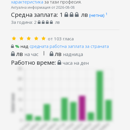
характеристика
за тази професия.
Актуална информация от 2026-08-08
Средна заплата:
1
лв
1
(нетна)
За година:
2
лв
от 103 гласа
%
над
средната работна заплата за страната
лв
|
лв
на час
надница
Работно време:
часа на ден
Запитани