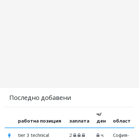
Последно добавени
ч/
работна позиция
заплата
ден
област
tier 3 technical
2
ч.
София-