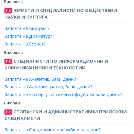
Заплата на Експерт лизинг?
Заплата на Мениджър, ключови клиенти?
ЮРИСТИ И СПЕЦИАЛИСТИ ПО ОБЩЕСТВЕНИ
ПК
Заплата на Експерт доставки, преработваща
НАУКИ И КУЛТУРА
промишленост?
Заплата на Биограф?
Заплата на Мениджър, проекти?
Заплата на Драматург?
Заплата на Експерт, продажби?
Заплата на Есеист?
Заплата на Търговски пълномощник?
Заплата на Литературен сътрудник?
Заплата на Ръководител търговски екип?
Заплата на Рецензент?
СПЕЦИАЛИСТИ ПО ИНФОРМАЦИОННИ И
Заплата на Експерт, стопанска дейност?
ПК
Заплата на Сценарист?
КОМУНИКАЦИОННИ ТЕХНОЛОГИИ
Заплата на Експерт, бизнес развитие?
Заплата на Редактор, книги?
Заплата на Експерт, капитално строителство?
Заплата на Аналитик, бази данни?
Заплата на Консултант, драматургичен?
Заплата на Експерт, инженеринг?
Заплата на Администратор, бази данни?
Заплата на Критик?
Заплата на Експерт, логистика?
Заплата на Експерт, системен софтуер за бази данни?
Заплата на Писател/поет?
Заплата на Експерт, търговия?
Заплата на Проектант, бази данни?
Заплата на Бизнес консултант?
Заплата на Програмист, бази данни?
СТОПАНСКИ И АДМИНИСТРАТИВНИ ПРИЛОЖНИ
ПК
Заплата на Консултант по управление?
СПЕЦИАЛИСТИ
Заплата на Анализатор, ефективност на търговската
дейност?
Заплата на Специалист, изложби и панаири?