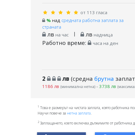
от 113 гласа
%
над
средната работна заплата за
страната
лв
|
лв
на час
надница
Работно време:
часа на ден
2
лв
(средна
брутна
заплат
1186 лв
-
3738 лв
(минимална нетна)
(максимал
1
Това е размерът на чистата заплата, която работника по
Научи повече за
нетна заплата
.
2
Заплащането, което включва дължимите от работника д