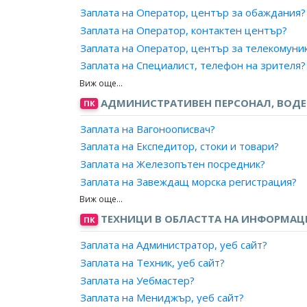
Заплата на Специалист обучение, софтуерн
Заплата на Ръководител, банков салон/сало
Заплата на Оператор, център за обаждания?
Заплата на Координатор, ИТ проекти?
Заплата на Ръководител, банково представи
Заплата на Оператор, контактен център?
Заплата на Оператор, център за телекомуни
Заплата на Специалист, телефон на зрителя?
Заплата на Информатор, пътническо обслуж
АДМИНИСТРАТИВЕН ПЕРСОНАЛ, ВОД
ПК
Заплата на Вагоноописвач?
Заплата на Експедитор, стоки и товари?
Заплата на Железопътен посредник?
Заплата на Завеждащ морска регистрация?
Заплата на Измерител, горивни и строителн
Заплата на Кантарджия?
ТЕХНИЦИ В ОБЛАСТТА НА ИНФОРМА
ПК
Заплата на Контрольор, запаси?
Заплата на Администратор, уеб сайт?
Заплата на Магазинер?
Заплата на Техник, уеб сайт?
Заплата на Оператор, определяне на маршру
Заплата на Уебмастер?
Заплата на Организатор, експедиция/товоро
Заплата на Мениджър, уеб сайт?
Заплата на Отчетник, насочване на товари?