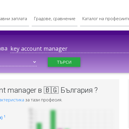
авни заплата
Градове, сравнение
Каталог на професиит
ава
ТЪРСИ
nt manager в 🇧🇬 България ?
актеристика
за тази професия.
1
а)