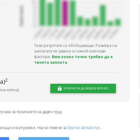
Запитани
Тези резултати са обобщаващи. Размера на
заплатата ти зависи от някой ключови
фактори.
Виж колко точно трябва да е
твоята заплата.
2
а)
КЛИКНИ ЗА ДА ВИДИШ ВСИЧКО
на нетна)
лучава за полагането на даден труд.
анъци и осигуровки. Научи повече за
брутна заплата тук.