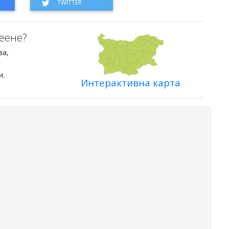
еене?
ва,
и.
Интерактивна карта