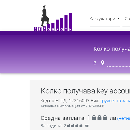
Калкулатори
Ср
Бруто - Нето
В друг град
Колко получ
в
Колко получава key accou
Код по НКПД: 12216003
Виж
трудовата хар
Актуална информация от 2026-08-08
1
Средна заплата:
лв
(нетн
За година:
2
лв