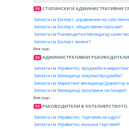
СТОПАНСКИ И АДМИНИСТРАТИВНИ С
ПК
Заплата на Експерт, управление на собствен
Заплата на Експерт, обществени поръчки?
Заплата на Ръководител/Мениджър качеств
Заплата на Експерт лизинг?
Заплата на Мениджър, ключови клиенти?
Заплата на Експерт доставки, преработваща
АДМИНИСТРАТИВНИ РЪКОВОДИТЕЛИ 
ПК
Заплата на Мениджър, проекти?
Заплата на Управител, продажби и маркетинг
Заплата на Експерт, продажби?
Заплата на Мениджър покупки/продажби?
Заплата на Търговски пълномощник?
Заплата на Маркетинг мениджър/Директор м
Заплата на Ръководител търговски екип?
Заплата на Мениджър проучване на пазари?
Заплата на Експерт, стопанска дейност?
Заплата на Ръководител, външнотърговска к
Заплата на Експерт, бизнес развитие?
Заплата на Ръководител, отдел по маркетинг
РЪКОВОДИТЕЛИ В ХОТЕЛИЕРСТВОТО, 
ПК
Заплата на Експерт, капитално строителство?
Заплата на Ръководител, отдел по продажби
Заплата на Експерт, инженеринг?
Заплата на Управител, търговия на едро?
Заплата на Мениджър на търговската марка
Заплата на Експерт, логистика?
Заплата на Управител, външна търговия?
Заплата на Търговски директор?