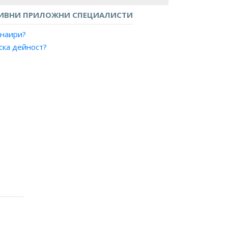
ИВНИ ПРИЛОЖНИ СПЕЦИАЛИСТИ
анаири?
ска дейност?
 реклама?
а търгове?
авления?
луги?
продажби?