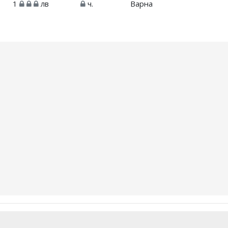
1
лв
ч.
Варна