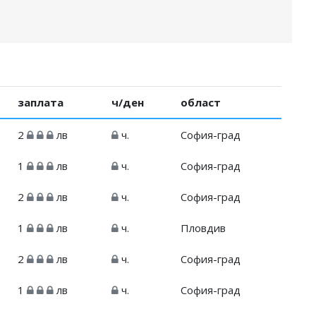
заплата
ч/ден
област
2
лв
ч.
София-град
1
лв
ч.
София-град
2
лв
ч.
София-град
1
лв
ч.
Пловдив
2
лв
ч.
София-град
1
лв
ч.
София-град