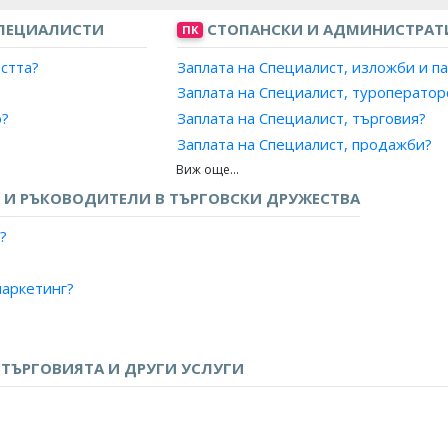
ПЕЦИАЛИСТИ
СТОПАНСКИ И АДМИНИСТРАТ
ПК
остта?
Заплата на Специалист, изложби и п
Заплата на Специалист, туроператор
о?
Заплата на Специалист, търговия?
Заплата на Специалист, продажби?
Заплата на Специалист, маркетинг и
 промишленост?
Заплата на Рекламен агент?
И РЪКОВОДИТЕЛИ В ТЪРГОВСКИ ДРУЖЕСТВА
Заплата на Аукционер, провеждане н
?
Заплата на Агент, литературен?
Заплата на Агент, музикални предст
аркетинг?
Заплата на Агент, спорт?
Заплата на Агент, театрален?
антора?
Заплата на Представител, бизнес ус
?
ТЪРГОВИЯТА И ДРУГИ УСЛУГИ
Заплата на Продавач, бизнес услуги?
те?
Заплата на Отговорник телефонни 
/Бранд мениджър?
Заплата на Отговорник куриери?