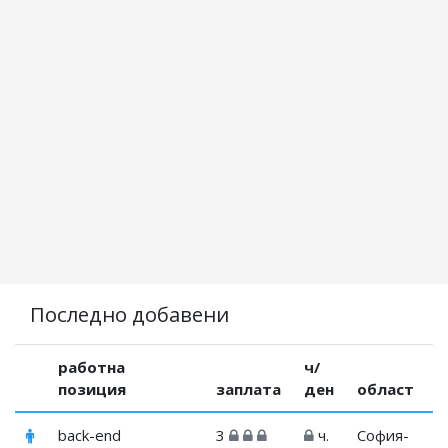
Последно добавени
работна
ч/
позиция
заплата
ден
област
back-end
3
ч.
София-