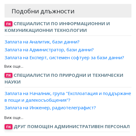
Подобни длъжности
СПЕЦИАЛИСТИ ПО ИНФОРМАЦИОННИ И
ПК
КОМУНИКАЦИОННИ ТЕХНОЛОГИИ
Заплата на Аналитик, бази данни?
Заплата на Администратор, бази данни?
Заплата на Експерт, системен софтуер за бази данни?
Заплата на Проектант, бази данни?
Заплата на Програмист, бази данни?
СПЕЦИАЛИСТИ ПО ПРИРОДНИ И ТЕХНИЧЕСКИ
ПК
НАУКИ
Заплата на Началник, група "Експлоатация и поддържане
в пощи и далекосъобщения"?
Заплата на Инженер, радиотелеграфист?
Заплата на Инженер, телекомуникация?
Заплата на Инженер, телекомуникация (космичен )?
ДРУГ ПОМОЩЕН АДМИНИСТРАТИВЕН ПЕРСОНАЛ
ПК
Заплата на Инженер, телекомуникация (радарни