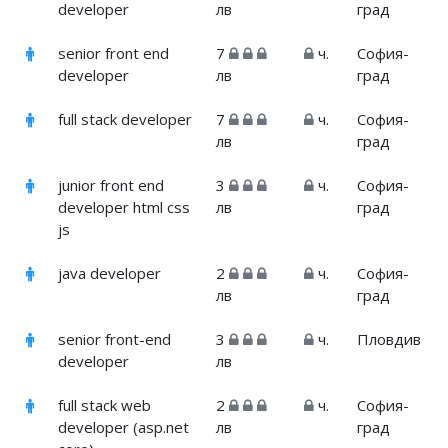
developer
лв
град
senior front end
7
ч.
София-
developer
лв
град
full stack developer
7
ч.
София-
лв
град
junior front end
3
ч.
София-
developer html css
лв
град
js
java developer
2
ч.
София-
лв
град
senior front-end
3
ч.
Пловдив
developer
лв
full stack web
2
ч.
София-
developer (asp.net
лв
град