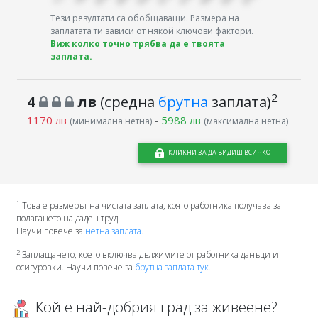
Тези резултати са обобщаващи. Размера на
заплатата ти зависи от някой ключови фактори.
Виж колко точно трябва да е твоята
заплата.
2
4
лв
(средна
брутна
заплата)
1170 лв
-
5988 лв
(минимална нетна)
(максимална нетна)
КЛИКНИ ЗА ДА ВИДИШ ВСИЧКО
1
Това е размерът на чистата заплата, която работника получава за
полагането на даден труд.
Научи повече за
нетна заплата
.
2
Заплащането, което включва дължимите от работника данъци и
осигуровки. Научи повече за
брутна заплата тук.
Кой е най-добрия град за живеене?