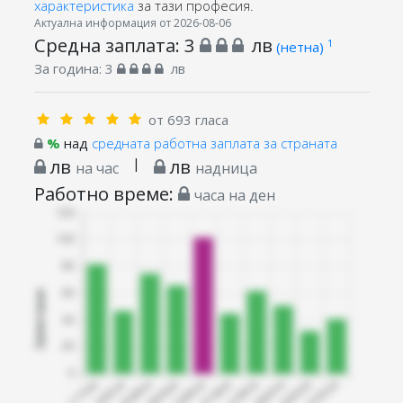
характеристика
за тази професия.
Актуална информация от 2026-08-06
Средна заплата:
3
лв
1
(нетна)
За година:
3
лв
от 693 гласа
%
над
средната работна заплата за страната
лв
|
лв
на час
надница
Работно време:
часа на ден
Запитани