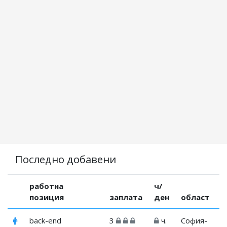
Последно добавени
работна
ч/
позиция
заплата
ден
област
back-end
3
ч.
София-