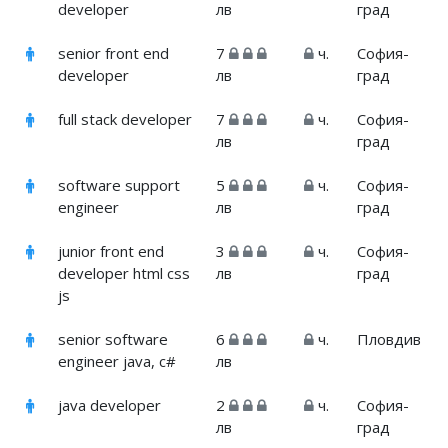
developer
лв
град
senior front end
7
ч.
София-
developer
лв
град
full stack developer
7
ч.
София-
лв
град
software support
5
ч.
София-
engineer
лв
град
junior front end
3
ч.
София-
developer html css
лв
град
js
senior software
6
ч.
Пловдив
engineer java, c#
лв
java developer
2
ч.
София-
лв
град