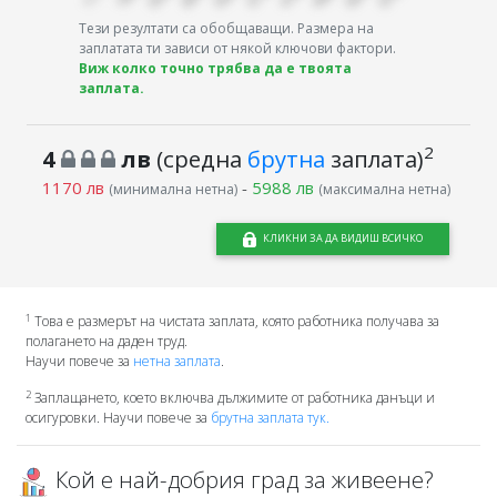
Тези резултати са обобщаващи. Размера на
заплатата ти зависи от някой ключови фактори.
Виж колко точно трябва да е твоята
заплата.
2
4
лв
(средна
брутна
заплата)
1170 лв
-
5988 лв
(минимална нетна)
(максимална нетна)
КЛИКНИ ЗА ДА ВИДИШ ВСИЧКО
1
Това е размерът на чистата заплата, която работника получава за
полагането на даден труд.
Научи повече за
нетна заплата
.
2
Заплащането, което включва дължимите от работника данъци и
осигуровки. Научи повече за
брутна заплата тук.
Кой е най-добрия град за живеене?