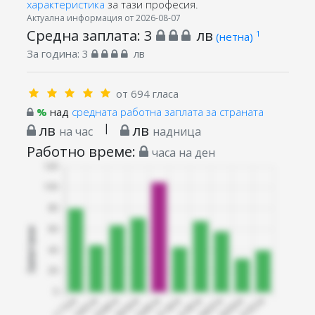
характеристика
за тази професия.
Актуална информация от 2026-08-07
Средна заплата:
3
лв
1
(нетна)
За година:
3
лв
от 694 гласа
%
над
средната работна заплата за страната
лв
|
лв
на час
надница
Работно време:
часа на ден
Запитани