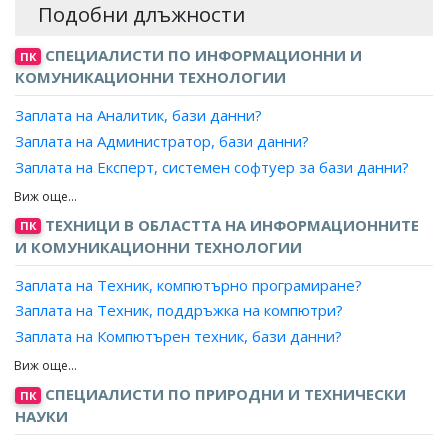
Подобни длъжности
СПЕЦИАЛИСТИ ПО ИНФОРМАЦИОННИ И
ПК
КОМУНИКАЦИОННИ ТЕХНОЛОГИИ
Заплата на Аналитик, бази данни?
Заплата на Администратор, бази данни?
Заплата на Експерт, системен софтуер за бази данни?
Заплата на Проектант, бази данни?
Заплата на Програмист, бази данни?
ТЕХНИЦИ В ОБЛАСТТА НА ИНФОРМАЦИОННИТЕ
ПК
И КОМУНИКАЦИОННИ ТЕХНОЛОГИИ
Заплата на Техник, компютърно програмиране?
Заплата на Техник, поддръжка на компютри?
Заплата на Компютърен техник, бази данни?
Заплата на Компютърен техник, анализи на компютърни
системи?
СПЕЦИАЛИСТИ ПО ПРИРОДНИ И ТЕХНИЧЕСКИ
ПК
Заплата на Компютърен аналитик, поддръжка на
НАУКИ
софтуер?