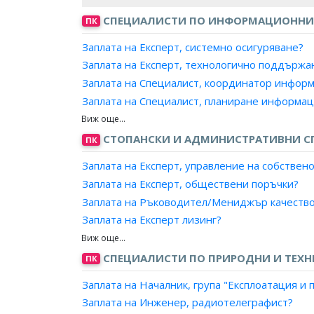
СПЕЦИАЛИСТИ ПО ИНФОРМАЦИОННИ
ПК
Заплата на Експерт, системно осигуряване?
Заплата на Експерт, технологично поддържа
Заплата на Специалист, координатор инфор
Заплата на Специалист, планиране информа
Заплата на Специалист, тестване софтуер?
Заплата на Аналитик, компютърно осигуряван
СТОПАНСКИ И АДМИНИСТРАТИВНИ С
ПК
Заплата на Специалист обучение, софтуерн
Заплата на Експерт, управление на собствен
Заплата на Координатор, ИТ проекти?
Заплата на Експерт, обществени поръчки?
Заплата на Ръководител/Мениджър качеств
Заплата на Експерт лизинг?
Заплата на Мениджър, ключови клиенти?
Заплата на Експерт доставки, преработваща
СПЕЦИАЛИСТИ ПО ПРИРОДНИ И ТЕХН
ПК
Заплата на Мениджър, проекти?
Заплата на Началник, група "Експлоатация 
Заплата на Експерт, продажби?
Заплата на Инженер, радиотелеграфист?
Заплата на Търговски пълномощник?