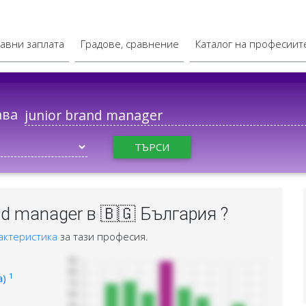
авни заплата
Градове, сравнение
Каталог на професиит
ава
ТЪРСИ
nd manager в 🇧🇬 България ?
актеристика
за тази професия.
1
а)