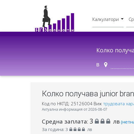
Калкулатори
Ср
Бруто - Нето
В друг град
Колко получ
в
Колко получава junior bra
Код по НКПД: 25126004
Виж
трудовата хар
Актуална информация от 2026-08-07
3
Средна заплата:
лв
(нетн
За година:
3
лв