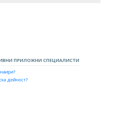
ИВНИ ПРИЛОЖНИ СПЕЦИАЛИСТИ
анаири?
ска дейност?
 реклама?
а търгове?
авления?