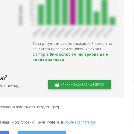
Запитани
Тези резултати са обобщаващи. Размера на
заплатата ти зависи от някой ключови
фактори.
Виж колко точно трябва да е
твоята заплата.
2
а)
КЛИКНИ ЗА ДА ВИДИШ ВСИЧКО
на нетна)
лучава за полагането на даден труд.
анъци и осигуровки. Научи повече за
брутна заплата тук.