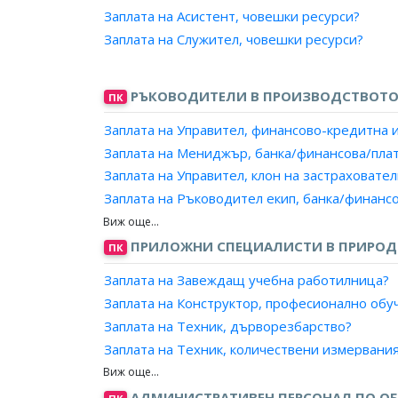
Заплата на Ръководител отдел, складово сто
Заплата на Специалист, качество?
Заплата на Асистент, човешки ресурси?
Заплата на Отговорен магистър-фармацевт, р
Заплата на Специалист, технически контрол?
Заплата на Служител, човешки ресурси?
Заплата на Специалист, игри и тиражи?
Заплата на Координатор програмна дейност,
РЪКОВОДИТЕЛИ В ПРОИЗВОДСТВОТО
ПК
Заплата на Специалист, банка/финансова/пл
Заплата на Управител, финансово-кредитна 
Заплата на Мениджър, банка/финансова/пла
Заплата на Управител, клон на застраховате
Заплата на Ръководител екип, банка/финанс
Заплата на Ръководител отдел/сектор, банк
Заплата на Ръководител екип, застраховате
ПРИЛОЖНИ СПЕЦИАЛИСТИ В ПРИРОДН
ПК
Заплата на Регионален директор, банка/фин
Заплата на Завеждащ учебна работилница?
Заплата на Директор финансов център, бан
Заплата на Конструктор, професионално обу
Заплата на Ръководител офис, банка/финанс
Заплата на Техник, дърворезбарство?
Заплата на Директор, банков клон/клон на 
Заплата на Техник, количествени измервани
Заплата на Заместник-директор, банков кло
Заплата на Техник, мебелно производство?
Заплата на Управител, банков клон/клон на 
Заплата на Техник, медицинска техника?
АДМИНИСТРАТИВЕН ПЕРСОНАЛ ПО ОБ