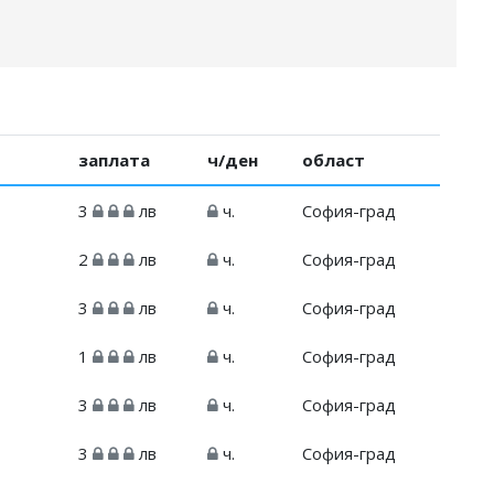
заплата
ч/ден
област
3
лв
ч.
София-град
2
лв
ч.
София-град
3
лв
ч.
София-град
1
лв
ч.
София-град
3
лв
ч.
София-град
3
лв
ч.
София-град