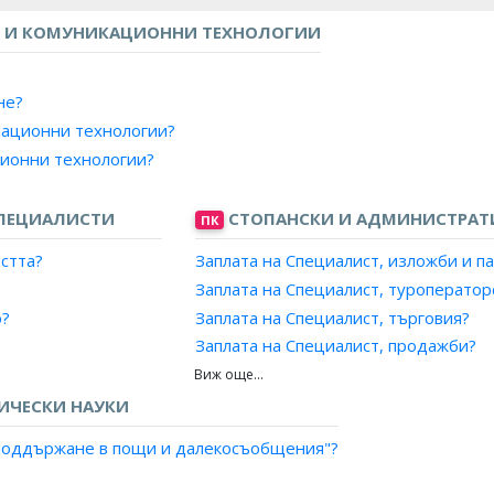
 И КОМУНИКАЦИОННИ ТЕХНОЛОГИИ
не?
мационни технологии?
ционни технологии?
е на качеството?
ПЕЦИАЛИСТИ
СТОПАНСКИ И АДМИНИСТРАТ
ПК
и приложения?
остта?
Заплата на Специалист, изложби и п
Заплата на Специалист, туроператор
о?
Заплата на Специалист, търговия?
Заплата на Специалист, продажби?
Заплата на Специалист, маркетинг и
 промишленост?
Заплата на Рекламен агент?
ИЧЕСКИ НАУКИ
Заплата на Аукционер, провеждане н
и поддържане в пощи и далекосъобщения"?
Заплата на Агент, литературен?
Заплата на Агент, музикални предст