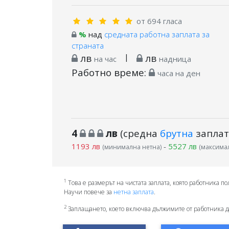
от 694 гласа
%
над
средната работна заплата за
страната
лв
|
лв
на час
надница
Работно време:
часа на ден
4
лв
(средна
брутна
заплат
1193 лв
-
5527 лв
(минимална нетна)
(максимал
1
Това е размерът на чистата заплата, която работника по
Научи повече за
нетна заплата
.
2
Заплащането, което включва дължимите от работника д