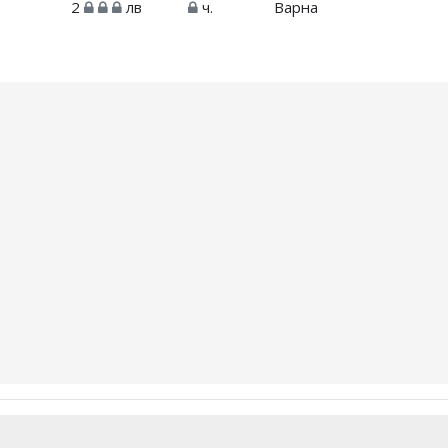
2
лв
ч.
Варна