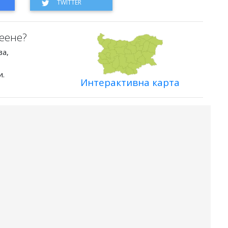
еене?
ва,
и.
Интерактивна карта