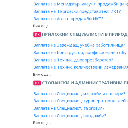
Заплата на Мениджър, акаунт: продажби (и
Заплата на Инженер, телекомуникация (теле
Заплата на Търговски представител: ИКТ?
Заплата на Инженер, телекомуникация (теле
Заплата на Агент, продажби ИКТ?
Заплата на Инженер, ръководител екип/ради
Заплата на Консултант, продажби ИКТ?
Заплата на Инженер, АРС на подвижен съста
ПРИЛОЖНИ СПЕЦИАЛИСТИ В ПРИРОДН
ПК
Заплата на Експерт, телекомуникации и мреж
Заплата на Експерт, комуникации?
Заплата на Завеждащ учебна работилница?
Заплата на Специалист, телекомуникации и 
Заплата на Конструктор, професионално обу
Заплата на Специалист, маршрутизаторно о
Заплата на Техник, дърворезбарство?
Заплата на Техник, количествени измервани
Заплата на Техник, мебелно производство?
Заплата на Техник, медицинска техника?
СТОПАНСКИ И АДМИНИСТРАТИВНИ 
ПК
Заплата на Техник, робот?
Заплата на Специалист, изложби и панаири?
Заплата на Техник, подвижна пощенска стан
Заплата на Специалист, туроператорска дей
Заплата на Техник, продукция?
Заплата на Специалист, търговия?
Заплата на Техник, производствени резулта
Заплата на Специалист, продажби?
Заплата на Техник, производствени структур
Заплата на Специалист, маркетинг и реклама
Заплата на Техник, производство на музика