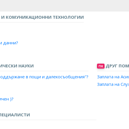
 И КОМУНИКАЦИОННИ ТЕХНОЛОГИИ
зи данни?
ИЧЕСКИ НАУКИ
ДРУГ ПОМ
ПК
и поддържане в пощи и далекосъобщения"?
Заплата на Аси
Заплата на Слу
чен )?
рни системи )?
о)?
ПЕЦИАЛИСТИ
ални системи)?
изия )?