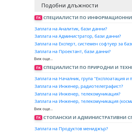
Подобни длъжности
СПЕЦИАЛИСТИ ПО ИНФОРМАЦИОННИ
ПК
Заплата на Аналитик, бази данни?
Заплата на Администратор, бази данни?
Заплата на Експерт, системен софтуер за ба
Заплата на Проектант, бази данни?
Заплата на Програмист, бази данни?
СПЕЦИАЛИСТИ ПО ПРИРОДНИ И ТЕХН
ПК
Заплата на Началник, група "Експлоатация 
Заплата на Инженер, радиотелеграфист?
Заплата на Инженер, телекомуникация?
Заплата на Инженер, телекомуникация (косми
Заплата на Инженер, телекомуникация (рада
Заплата на Инженер, телекомуникация (ради
СТОПАНСКИ И АДМИНИСТРАТИВНИ С
ПК
Заплата на Инженер, телекомуникация (сигн
Заплата на Продуктов мениджър?
Заплата на Инженер, телекомуникация (телев