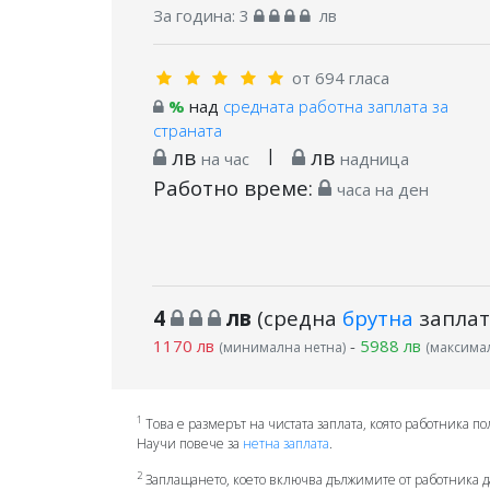
За година:
3
лв
от 694 гласа
%
над
средната работна заплата за
страната
лв
|
лв
на час
надница
Работно време:
часа на ден
4
лв
(средна
брутна
заплат
1170 лв
-
5988 лв
(минимална нетна)
(максимал
1
Това е размерът на чистата заплата, която работника по
Научи повече за
нетна заплата
.
2
Заплащането, което включва дължимите от работника д