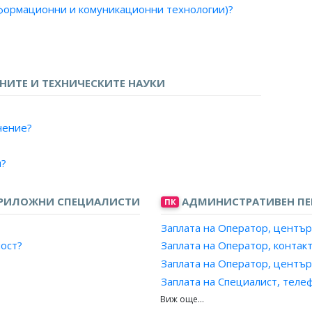
нформационни и комуникационни технологии)?
граф)?
фон)?
о и телевизия?
в, метрополитен?
ИТЕ И ТЕХНИЧЕСКИТЕ НАУКИ
и за данни?
мрежи за данни?
чение?
борудване?
я?
ПРИЛОЖНИ СПЕЦИАЛИСТИ
АДМИНИСТРАТИВЕН ПЕ
ПК
Заплата на Оператор, център
ция?
ност?
Заплата на Оператор, контак
Заплата на Оператор, център
ти?
Заплата на Специалист, теле
и?
?
Заплата на Информатор, път
лни инструменти?