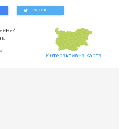
еене?
ва,
и.
Интерактивна карта