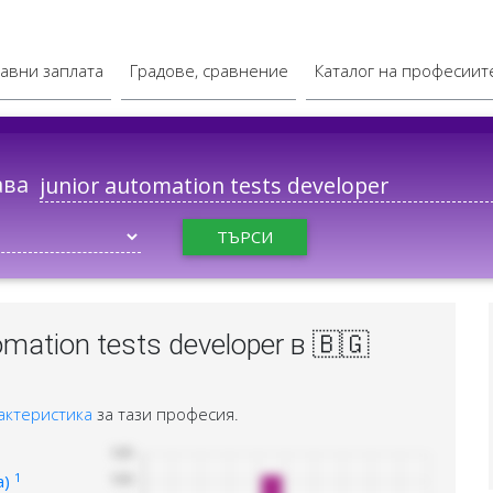
авни заплата
Градове, сравнение
Каталог на професиит
ава
ТЪРСИ
mation tests developer в 🇧🇬
актеристика
за тази професия.
1
а)