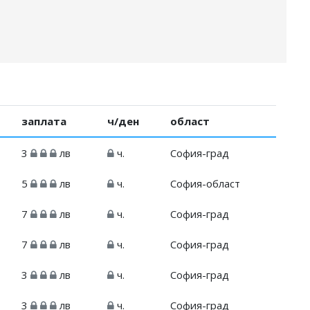
заплата
ч/ден
област
3
лв
ч.
София-град
5
лв
ч.
София-област
7
лв
ч.
София-град
7
лв
ч.
София-град
3
лв
ч.
София-град
3
лв
ч.
София-град