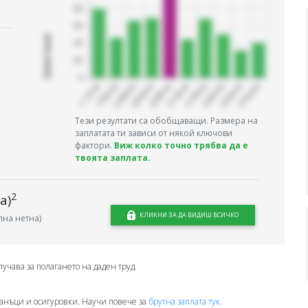
Запитани
Тези резултати са обобщаващи. Размера на
заплатата ти зависи от някой ключови
фактори.
Виж колко точно трябва да е
твоята заплата.
2
а)
КЛИКНИ ЗА ДА ВИДИШ ВСИЧКО
на нетна)
лучава за полагането на даден труд.
анъци и осигуровки. Научи повече за
брутна заплата тук.