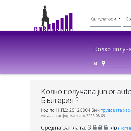
Калкулатори
Ср
Бруто - Нето
В друг град
Колко получ
в
Колко получава junior auto
България ?
Код по НКПД: 25126004
Виж
трудовата хар
Актуална информация от 2026-08-09
3
Средна заплата:
лв
(нетн