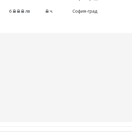
6
лв
ч.
София-град