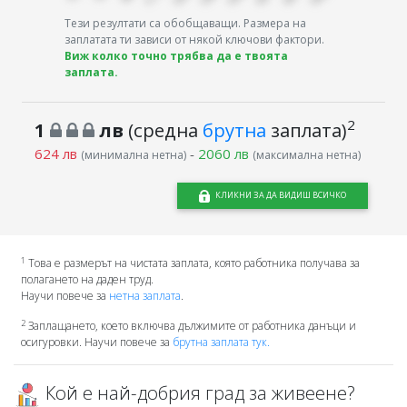
Тези резултати са обобщаващи. Размера на
заплатата ти зависи от някой ключови фактори.
Виж колко точно трябва да е твоята
заплата.
2
1
лв
(средна
брутна
заплата)
624 лв
-
2060 лв
(минимална нетна)
(максимална нетна)
КЛИКНИ ЗА ДА ВИДИШ ВСИЧКО
1
Това е размерът на чистата заплата, която работника получава за
полагането на даден труд.
Научи повече за
нетна заплата
.
2
Заплащането, което включва дължимите от работника данъци и
осигуровки. Научи повече за
брутна заплата тук.
Кой е най-добрия град за живеене?