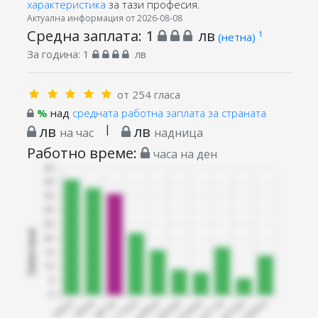
характеристика
за тази професия.
Актуална информация от 2026-08-08
Средна заплата:
1
лв
1
(нетна)
За година:
1
лв
от 254 гласа
%
над
средната работна заплата за страната
лв
|
лв
на час
надница
Работно време:
часа на ден
Запитани