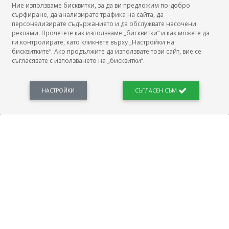
Ние използваме бисквитки, за да ви предложим по-добро
сърфиране, да анализирате трафика на сайта, да
БГ Заплати
персонализирате съдържанието и да обслужвате насочени
реклами. Прочетете как използваме „бисквитки“ и как можете да
ги контролирате, като кликнете върху „Настройки на
бисквитките“. Ако продължите да използвате този сайт, вие се
съгласявате с използването на „бисквитки“.
БГ Заплати е мястото, където можеш да видиш реалното възнаграждение за твоята
професия, да намериш отговори свързани с работното ти място и пазара на труда.
Новини, законови нормативи, кариерно ориентиране. Списък на всички
професии и трудови характеристики. Минимален облагаем доход. Калкулатор
НАСТРОЙКИ
СЪГЛАСЕН СЪМ
заплата бруто-нето / нето-бруто. Статистики, развитие на пазара на труда.
ПОЛЕЗНО
Автобиографията
Важно преди интервю за работа
Коя заплата наричаме нетна?
МОД
ГРАДОВЕ