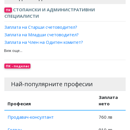
СТОПАНСКИ И АДМИНИСТРАТИВНИ
ПК
СПЕЦИАЛИСТИ
Заплата на Старши счетоводител?
Заплата на Младши счетоводител?
Заплата на Член на Одитен комитет?
Заплата на Старши одитор?
Заплата на Дипломиран експерт счетоводител?
Заплата на Главен счетоводител?
ПК - подклас
Заплата на Заместник главен счетоводител?
Заплата на Счетоводител?
Най-популярните професии
Заплата на Одитор?
Заплата на Асистент одитор?
Заплата
Заплата на Старши помощник одитор?
Професия
нето
Заплата на Вътрешен одитор?
Заплата на Ревизор?
Продавач-консултант
760 лв
Заплата на Финансов контрольор?
Готвач
910 лв