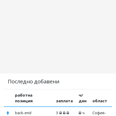
Последно добавени
работна
ч/
позиция
заплата
ден
област
back-end
3
ч.
София-