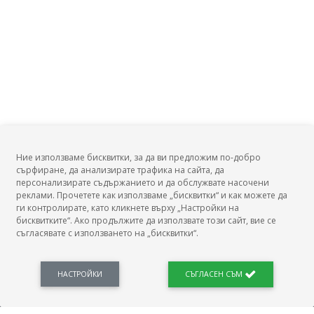
Ние използваме бисквитки, за да ви предложим по-добро
сърфиране, да анализирате трафика на сайта, да
БГ Заплати
персонализирате съдържанието и да обслужвате насочени
реклами. Прочетете как използваме „бисквитки“ и как можете да
ги контролирате, като кликнете върху „Настройки на
бисквитките“. Ако продължите да използвате този сайт, вие се
съгласявате с използването на „бисквитки“.
БГ Заплати е мястото, където можеш да видиш реалното възнаграждение за твоята
професия, да намериш отговори свързани с работното ти място и пазара на труда.
Новини, законови нормативи, кариерно ориентиране. Списък на всички
професии и трудови характеристики. Минимален облагаем доход. Калкулатор
НАСТРОЙКИ
СЪГЛАСЕН СЪМ
заплата бруто-нето / нето-бруто. Статистики, развитие на пазара на труда.