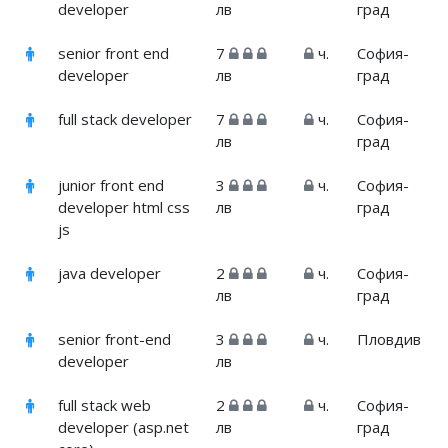
developer
лв
град
senior front end
7
ч.
София-
developer
лв
град
full stack developer
7
ч.
София-
лв
град
junior front end
3
ч.
София-
developer html css
лв
град
js
java developer
2
ч.
София-
лв
град
senior front-end
3
ч.
Пловдив
developer
лв
full stack web
2
ч.
София-
developer (asp.net
лв
град