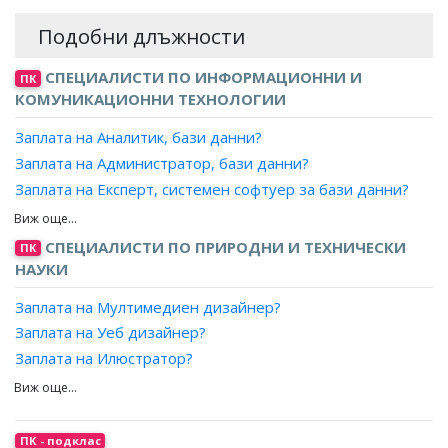
Подобни длъжности
СПЕЦИАЛИСТИ ПО ИНФОРМАЦИОННИ И
ПК
КОМУНИКАЦИОННИ ТЕХНОЛОГИИ
Заплата на Аналитик, бази данни?
Заплата на Администратор, бази данни?
Заплата на Експерт, системен софтуер за бази данни?
Заплата на Проектант, бази данни?
Заплата на Програмист, бази данни?
СПЕЦИАЛИСТИ ПО ПРИРОДНИ И ТЕХНИЧЕСКИ
ПК
НАУКИ
Заплата на Мултимедиен дизайнер?
Заплата на Уеб дизайнер?
Заплата на Илюстратор?
Заплата на Графичен дизайнер?
Заплата на Дизайнер, печатни издания?
Заплата на Специалист, дигитални изкуства?
ПК - подклас