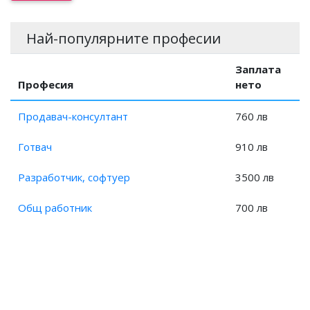
Заплата на Експерт, предпечатна подготовка?
Заплата на Специалист, предпечатна подготовка?
Най-популярните професии
Заплата на Компютърен аниматор?
Заплата на Художествен оформител?
Заплата
Професия
нето
Продавач-консултант
760 лв
Готвач
910 лв
Разработчик, софтуер
3500 лв
Общ работник
700 лв