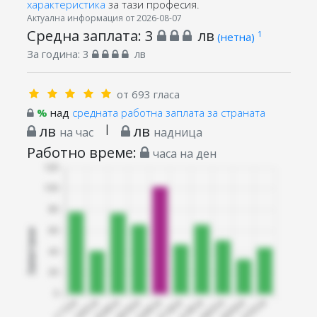
характеристика
за тази професия.
Актуална информация от 2026-08-07
Средна заплата:
3
лв
1
(нетна)
За година:
3
лв
от 693 гласа
%
над
средната работна заплата за страната
лв
|
лв
на час
надница
Работно време:
часа на ден
Запитани