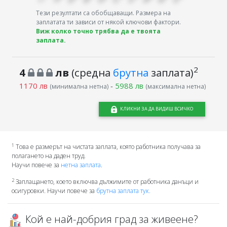
Тези резултати са обобщаващи. Размера на
заплатата ти зависи от някой ключови фактори.
Виж колко точно трябва да е твоята
заплата.
2
4
лв
(средна
брутна
заплата)
1170 лв
-
5988 лв
(минимална нетна)
(максимална нетна)
КЛИКНИ ЗА ДА ВИДИШ ВСИЧКО
1
Това е размерът на чистата заплата, която работника получава за
полагането на даден труд.
Научи повече за
нетна заплата
.
2
Заплащането, което включва дължимите от работника данъци и
осигуровки. Научи повече за
брутна заплата тук.
Кой е най-добрия град за живеене?