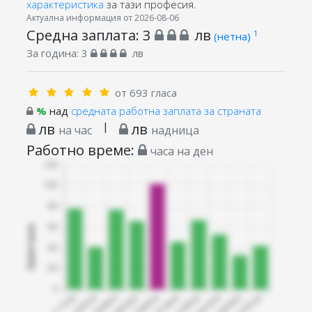
характеристика
за тази професия.
Актуална информация от 2026-08-06
Средна заплата:
3
лв
1
(нетна)
За година:
3
лв
от 693 гласа
%
над
средната работна заплата за страната
лв
|
лв
на час
надница
Работно време:
часа на ден
Запитани