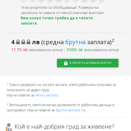
Тези резултати са обобщаващи. Размера на
заплатата ти зависи от някой ключови фактори.
Виж колко точно трябва да е твоята
заплата.
2
4
лв
(средна
брутна
заплата)
1170 лв
-
5988 лв
(минимална нетна)
(максимална нетна)
КЛИКНИ ЗА ДА ВИДИШ ВСИЧКО
1
Това е размерът на чистата заплата, която работника получава за
полагането на даден труд.
Научи повече за
нетна заплата
.
2
Заплащането, което включва дължимите от работника данъци и
осигуровки. Научи повече за
брутна заплата тук.
Кой е най-добрия град за живеене?