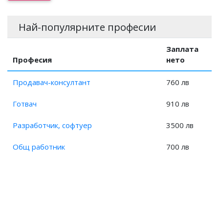
Заплата на Експерт, предпечатна подготовка?
Заплата на Специалист, предпечатна подготовка?
Най-популярните професии
Заплата на Компютърен аниматор?
Заплата на Художествен оформител?
Заплата
Професия
нето
Продавач-консултант
760 лв
Готвач
910 лв
Разработчик, софтуер
3500 лв
Общ работник
700 лв