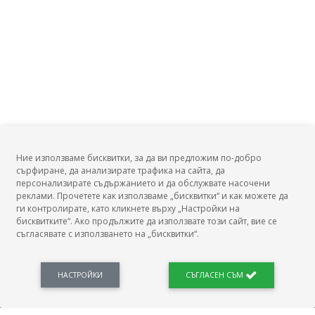
Ние използваме бисквитки, за да ви предложим по-добро
сърфиране, да анализирате трафика на сайта, да
БГ Заплати
персонализирате съдържанието и да обслужвате насочени
реклами. Прочетете как използваме „бисквитки“ и как можете да
ги контролирате, като кликнете върху „Настройки на
бисквитките“. Ако продължите да използвате този сайт, вие се
съгласявате с използването на „бисквитки“.
БГ Заплати е мястото, където можеш да видиш реалното възнаграждение за твоята
професия, да намериш отговори свързани с работното ти място и пазара на труда.
Новини, законови нормативи, кариерно ориентиране. Списък на всички
професии и трудови характеристики. Минимален облагаем доход. Калкулатор
НАСТРОЙКИ
СЪГЛАСЕН СЪМ
заплата бруто-нето / нето-бруто. Статистики, развитие на пазара на труда.