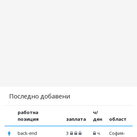
Последно добавени
работна
ч/
позиция
заплата
ден
област
back-end
3
ч.
София-