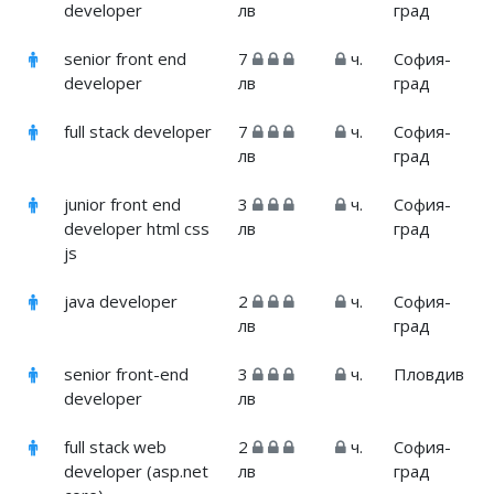
developer
лв
град
senior front end
7
ч.
София-
developer
лв
град
full stack developer
7
ч.
София-
лв
град
junior front end
3
ч.
София-
developer html css
лв
град
js
java developer
2
ч.
София-
лв
град
senior front-end
3
ч.
Пловдив
developer
лв
full stack web
2
ч.
София-
developer (asp.net
лв
град