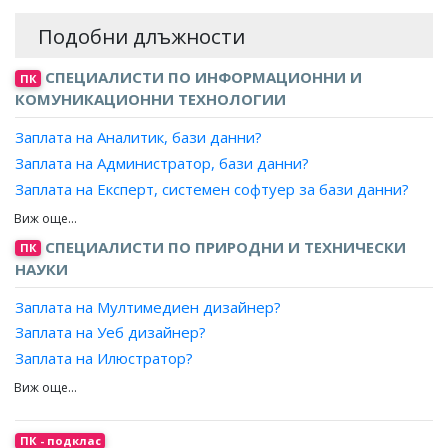
Подобни длъжности
СПЕЦИАЛИСТИ ПО ИНФОРМАЦИОННИ И
ПК
КОМУНИКАЦИОННИ ТЕХНОЛОГИИ
Заплата на Аналитик, бази данни?
Заплата на Администратор, бази данни?
Заплата на Експерт, системен софтуер за бази данни?
Заплата на Проектант, бази данни?
Заплата на Програмист, бази данни?
СПЕЦИАЛИСТИ ПО ПРИРОДНИ И ТЕХНИЧЕСКИ
ПК
НАУКИ
Заплата на Мултимедиен дизайнер?
Заплата на Уеб дизайнер?
Заплата на Илюстратор?
Заплата на Графичен дизайнер?
Заплата на Дизайнер, печатни издания?
Заплата на Специалист, дигитални изкуства?
ПК - подклас