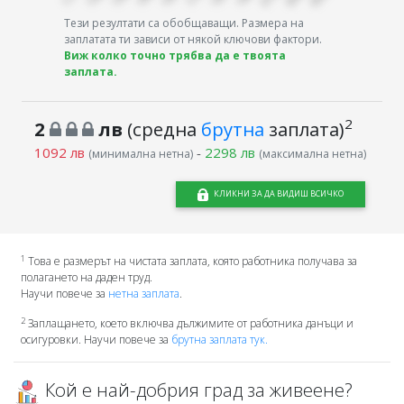
Тези резултати са обобщаващи. Размера на
заплатата ти зависи от някой ключови фактори.
Виж колко точно трябва да е твоята
заплата.
2
2
лв
(средна
брутна
заплата)
1092 лв
-
2298 лв
(минимална нетна)
(максимална нетна)
КЛИКНИ ЗА ДА ВИДИШ ВСИЧКО
1
Това е размерът на чистата заплата, която работника получава за
полагането на даден труд.
Научи повече за
нетна заплата
.
2
Заплащането, което включва дължимите от работника данъци и
осигуровки. Научи повече за
брутна заплата тук.
Кой е най-добрия град за живеене?