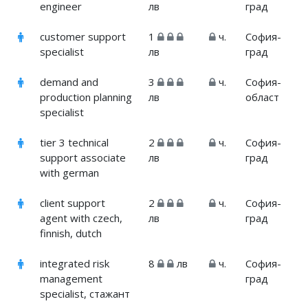
engineer
лв
град
customer support
1
ч.
София-
specialist
лв
град
demand and
3
ч.
София-
production planning
лв
област
specialist
tier 3 technical
2
ч.
София-
support associate
лв
град
with german
client support
2
ч.
София-
agent with czech,
лв
град
finnish, dutch
integrated risk
8
лв
ч.
София-
management
град
specialist, стажант