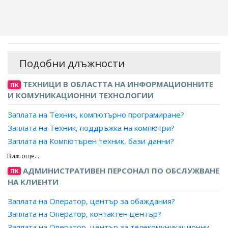
Подобни длъжности
ТЕХНИЦИ В ОБЛАСТТА НА ИНФОРМАЦИОННИТЕ
ПК
И КОМУНИКАЦИОННИ ТЕХНОЛОГИИ
Заплата на Техник, компютърно програмиране?
Заплата на Техник, поддръжка на компютри?
Заплата на Компютърен техник, бази данни?
Заплата на Компютърен техник, анализи на компютърни
системи?
АДМИНИСТРАТИВЕН ПЕРСОНАЛ ПО ОБСЛУЖВАНЕ
ПК
Заплата на Компютърен аналитик, поддръжка на
НА КЛИЕНТИ
софтуер?
Заплата на Оператор, център за обаждания?
Заплата на Консултант, поддръжка на информационни
технологии?
Заплата на Оператор, контактен център?
Заплата на Консултант, поддръжка на софтуер?
Заплата на Оператор, център за телекомуникационни