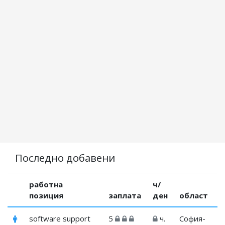
Последно добавени
работна
ч/
позиция
заплата
ден
област
software support
5
ч.
София-