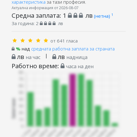
характеристика
за тази професия.
Актуална информация от 2026-08-07
Средна заплата:
1
лв
1
(нетна)
За година:
2
лв
от 641 гласа
%
над
средната работна заплата за страната
лв
|
лв
на час
надница
Работно време:
часа на ден
Запитани