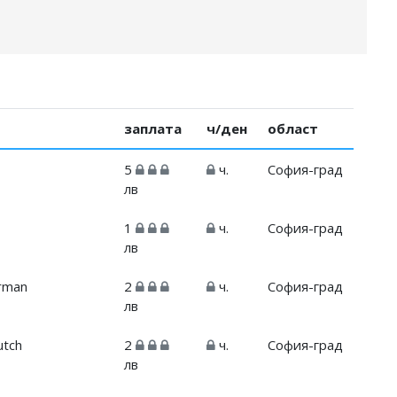
заплата
ч/ден
област
5
ч.
София-град
лв
1
ч.
София-град
лв
erman
2
ч.
София-град
лв
utch
2
ч.
София-град
лв