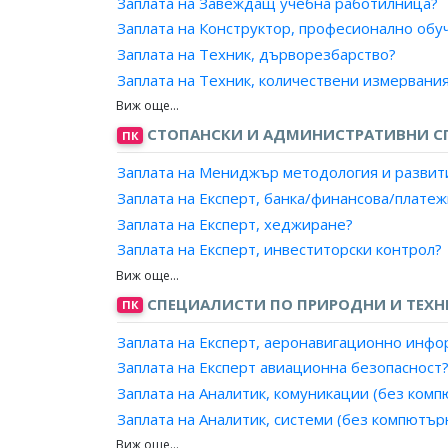
Заплата на Завеждащ учебна работилница?
Заплата на Конструктор, професионално обу
Заплата на Техник, дърворезбарство?
Заплата на Техник, количествени измервани
Заплата на Техник, мебелно производство?
Заплата на Техник, медицинска техника?
СТОПАНСКИ И АДМИНИСТРАТИВНИ С
ПК
Заплата на Техник, робот?
Заплата на Мениджър методология и развит
Заплата на Техник, подвижна пощенска стан
Заплата на Експерт, банка/финансова/плате
Заплата на Техник, продукция?
Заплата на Експерт, хеджиране?
Заплата на Техник, производствени резулта
Заплата на Експерт, инвеститорски контрол?
Заплата на Техник, производствени структур
Заплата на Инвестиционен консултант?
Заплата на Техник, производство на музика
Заплата на Експерт, имуществено планиране
СПЕЦИАЛИСТИ ПО ПРИРОДНИ И ТЕХН
ПК
Заплата на Техник, реставрация на стари ме
Заплата на Експерт, финансово планиране?
Заплата на Техник, системи (с изключение н
Заплата на Експерт, аеронавигационно инф
Заплата на Експерт, застраховане?
Заплата на Техник, складово обзавеждане?
Заплата на Експерт авиационна безопасност
Заплата на Данъчен консултант?
Заплата на Техник, тапицерство и декоратор
Заплата на Аналитик, комуникации (без комп
Заплата на Преговарящ, управление на прос
Заплата на Техник, технолог на алкохолни и
Заплата на Аналитик, системи (без компютър
Заплата на Преговарящ, управление на взем
Заплата на Техник, технолог на захар и заха
Заплата на Дизайнер, системи (без компютъ