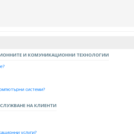
ЦИОННИТЕ И КОМУНИКАЦИОННИ ТЕХНОЛОГИИ
е?
компютърни системи?
а на софтуер?
рмационни технологии?
СЛУЖВАНЕ НА КЛИЕНТИ
ер?
бители?
кационни услуги?