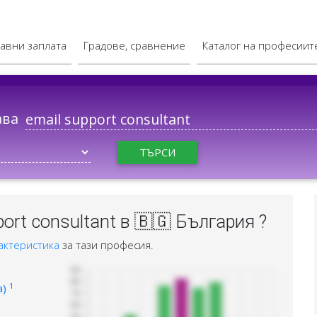
авни заплата
Градове, сравнение
Каталог на професиит
ава
ТЪРСИ
ort consultant в 🇧🇬 България ?
актеристика
за тази професия.
1
а)