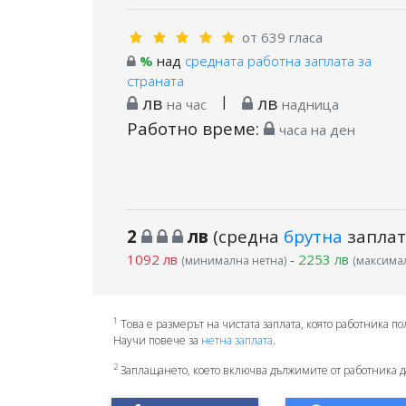
от 639 гласа
%
над
средната работна заплата за
страната
лв
|
лв
на час
надница
Работно време:
часа на ден
2
лв
(средна
брутна
заплат
1092 лв
-
2253 лв
(минимална нетна)
(максимал
1
Това е размерът на чистата заплата, която работника по
Научи повече за
нетна заплата
.
2
Заплащането, което включва дължимите от работника д