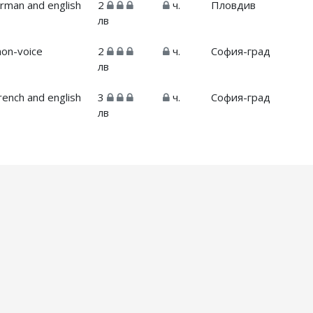
rman and english
2
ч.
Пловдив
лв
non-voice
2
ч.
София-град
лв
rench and english
3
ч.
София-град
лв