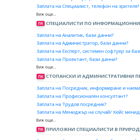
Заплата на Специалист, интернет поддръжка
Заплата на Специалист, телефон на зрителя?
Заплата на Специалист, поддръжка приложе
Заплата на Информатор, пътническо обслуж
Заплата на Приемчик в сервизен отдел?
СПЕЦИАЛИСТИ ПО ИНФОРМАЦИОННИ
ПК
Заплата на Аналитик, бази данни?
Заплата на Администратор, бази данни?
Заплата на Експерт, системен софтуер за ба
Заплата на Проектант, бази данни?
Заплата на Програмист, бази данни?
СТОПАНСКИ И АДМИНИСТРАТИВНИ 
ПК
Заплата на Посредник, информиране и наема
Заплата на Професионален консултант?
Заплата на Трудов посредник?
Заплата на Мениджър на случай/ Кейс мени
Заплата на Консултант, подкрепена заетост?
ПРИЛОЖНИ СПЕЦИАЛИСТИ В ПРИРОДН
ПК