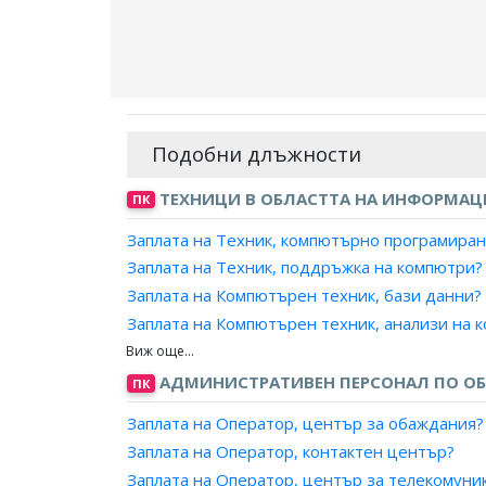
Подобни длъжности
ТЕХНИЦИ В ОБЛАСТТА НА ИНФОРМА
ПК
Заплата на Техник, компютърно програмиран
Заплата на Техник, поддръжка на компютри?
Заплата на Компютърен техник, бази данни?
Заплата на Компютърен техник, анализи на 
Заплата на Компютърен аналитик, поддръжк
Заплата на Консултант, поддръжка на инфо
АДМИНИСТРАТИВЕН ПЕРСОНАЛ ПО ОБ
ПК
Заплата на Консултант, поддръжка на софту
Заплата на Оператор, център за обаждания?
Заплата на Оператор, инсталиране софтуер?
Заплата на Оператор, контактен център?
Заплата на Оператор, подпомагане на потре
Заплата на Оператор, център за телекомуни