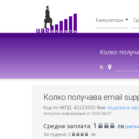
Калкулатори
Ср
Бруто - Нето
В друг град
Колко получ
в
Колко получава email supp
Код по НКПД: 42223002
Виж
трудовата хар
Актуална информация от 2026-08-07
1
Средна заплата:
лв
(нетн
За година:
2
лв