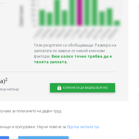
Запитани
Тези резултати са обобщаващи. Размера на
заплатата ти зависи от някой ключови
фактори.
Виж колко точно трябва да е
твоята заплата.
2
а)
КЛИКНИ ЗА ДА ВИДИШ ВСИЧКО
на нетна)
лучава за полагането на даден труд.
анъци и осигуровки. Научи повече за
брутна заплата тук.