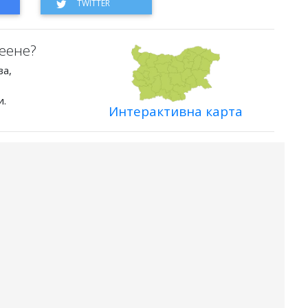
еене?
ва,
и.
Интерактивна карта