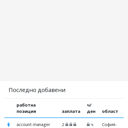
Последно добавени
работна
ч/
позиция
заплата
ден
област
account manager
2
ч.
София-