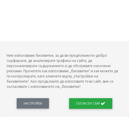
Ние използваме бисквитки, за да ви предложим по-добро
сърфиране, да анализирате трафика на сайта, да
БГ Заплати
персонализирате съдържанието и да обслужвате насочени
реклами. Прочетете как използваме „бисквитки“ и как можете да
ги контролирате, като кликнете върху „Настройки на
бисквитките“. Ако продължите да използвате този сайт, вие се
съгласявате с използването на „бисквитки“.
БГ Заплати е мястото, където можеш да видиш реалното възнаграждение за твоята
професия, да намериш отговори свързани с работното ти място и пазара на труда.
Новини, законови нормативи, кариерно ориентиране. Списък на всички
професии и трудови характеристики. Минимален облагаем доход. Калкулатор
НАСТРОЙКИ
СЪГЛАСЕН СЪМ
заплата бруто-нето / нето-бруто. Статистики, развитие на пазара на труда.