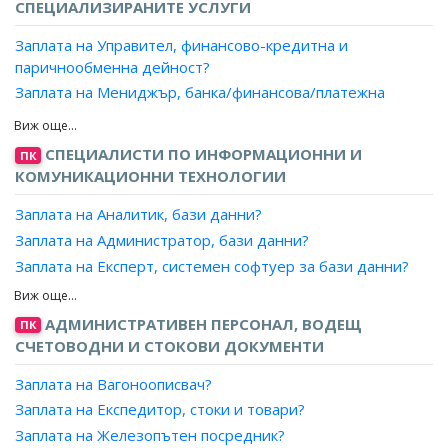
Заплата на Шофьор, куриер?
СПЕЦИАЛИЗИРАНИТЕ УСЛУГИ
телевизия?
Заплата на Водач, специален автомобил?
Заплата на Специалист, банка/финансова/платежна
Заплата на Управител, финансово-кредитна и
институция?
паричнообменна дейност?
Заплата на Мениджър, банка/финансова/платежна
институция?
Заплата на Управител, клон на застрахователна
СПЕЦИАЛИСТИ ПО ИНФОРМАЦИОННИ И
ПК
институция?
КОМУНИКАЦИОННИ ТЕХНОЛОГИИ
Заплата на Ръководител екип, банка/финансова/
платежна институция?
Заплата на Аналитик, бази данни?
Заплата на Ръководител отдел/сектор, банка/
Заплата на Администратор, бази данни?
финансова/платежна институция?
Заплата на Експерт, системен софтуер за бази данни?
Заплата на Ръководител екип, застрахователна
Заплата на Проектант, бази данни?
институция?
Заплата на Програмист, бази данни?
АДМИНИСТРАТИВЕН ПЕРСОНАЛ, ВОДЕЩ
ПК
Заплата на Регионален директор, банка/финансова/
СЧЕТОВОДНИ И СТОКОВИ ДОКУМЕНТИ
платежна институция?
Заплата на Директор финансов център, банка/
Заплата на Вагоноописвач?
финансова/платежна институция?
Заплата на Експедитор, стоки и товари?
Заплата на Ръководител офис, банка/финансова/
Заплата на Железопътен посредник?