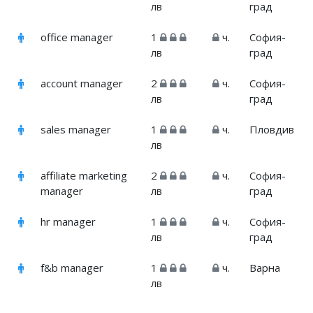
лв
град
office manager
1
ч.
София-
лв
град
account manager
2
ч.
София-
лв
град
sales manager
1
ч.
Пловдив
лв
affiliate marketing
2
ч.
София-
manager
лв
град
hr manager
1
ч.
София-
лв
град
f&b manager
1
ч.
Варна
лв