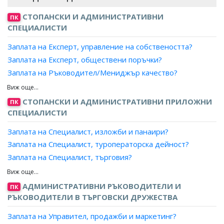
СТОПАНСКИ И АДМИНИСТРАТИВНИ
ПК
СПЕЦИАЛИСТИ
Заплата на Експерт, управление на собствеността?
Заплата на Експерт, обществени поръчки?
Заплата на Ръководител/Мениджър качество?
Заплата на Експерт лизинг?
Заплата на Мениджър, ключови клиенти?
СТОПАНСКИ И АДМИНИСТРАТИВНИ ПРИЛОЖНИ
ПК
Заплата на Експерт доставки, преработваща
СПЕЦИАЛИСТИ
промишленост?
Заплата на Специалист, изложби и панаири?
Заплата на Мениджър, проекти?
Заплата на Специалист, туроператорска дейност?
Заплата на Експерт, продажби?
Заплата на Специалист, търговия?
Заплата на Търговски пълномощник?
Заплата на Специалист, продажби?
Заплата на Ръководител търговски екип?
Заплата на Специалист, маркетинг и реклама?
АДМИНИСТРАТИВНИ РЪКОВОДИТЕЛИ И
Заплата на Експерт, стопанска дейност?
ПК
Заплата на Рекламен агент?
РЪКОВОДИТЕЛИ В ТЪРГОВСКИ ДРУЖЕСТВА
Заплата на Експерт, бизнес развитие?
Заплата на Аукционер, провеждане на търгове?
Заплата на Експерт, капитално строителство?
Заплата на Управител, продажби и маркетинг?
Заплата на Агент, литературен?