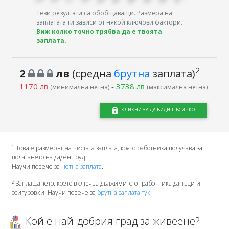
Тези резултати са обобщаващи. Размера на
заплатата ти зависи от някой ключови фактори.
Виж колко точно трябва да е твоята
заплата.
2
2
лв
(средна
брутна
заплата)
1170 лв
-
3738 лв
(минимална нетна)
(максимална нетна)
КЛИКНИ ЗА ДА ВИДИШ ВСИЧКО
1
Това е размерът на чистата заплата, която работника получава за
полагането на даден труд.
Научи повече за
нетна заплата
.
2
Заплащането, което включва дължимите от работника данъци и
осигуровки. Научи повече за
брутна заплата тук.
Кой е най-добрия град за живеене?