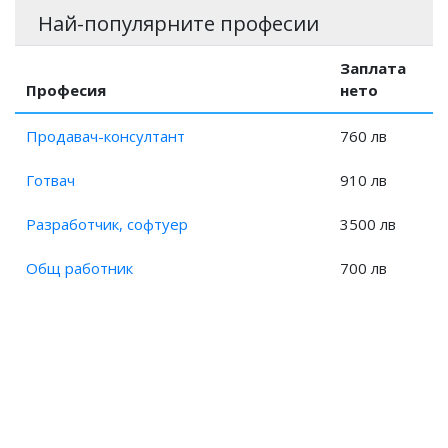
Заплата на Талиман?
Най-популярните професии
Заплата на Тарифьор?
Заплата на Началник, склад?
Заплата
Професия
нето
Заплата на Домакин?
Заплата на Домакин, склад?
Продавач-консултант
760 лв
Заплата на Специалист, контрол на документи?
Готвач
910 лв
Разработчик, софтуер
3500 лв
Общ работник
700 лв