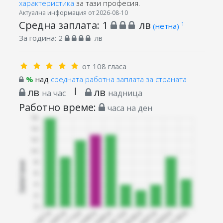
характеристика
за тази професия.
Актуална информация от 2026-08-10
Средна заплата:
1
лв
1
(нетна)
За година:
2
лв
от 108 гласа
%
над
средната работна заплата за страната
лв
|
лв
на час
надница
Работно време:
часа на ден
Запитани