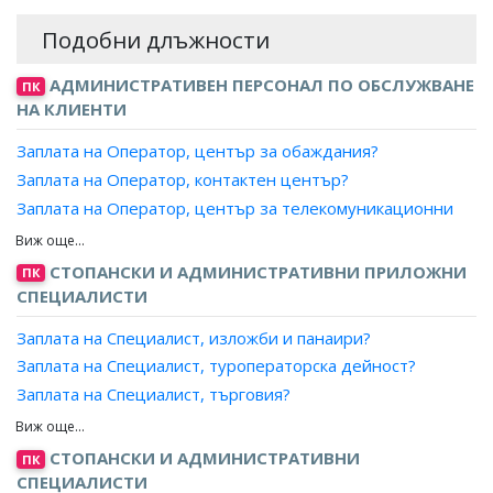
Подобни длъжности
АДМИНИСТРАТИВЕН ПЕРСОНАЛ ПО ОБСЛУЖВАНЕ
ПК
НА КЛИЕНТИ
Заплата на Оператор, център за обаждания?
Заплата на Оператор, контактен център?
Заплата на Оператор, център за телекомуникационни
услуги?
Заплата на Специалист, телефон на зрителя?
СТОПАНСКИ И АДМИНИСТРАТИВНИ ПРИЛОЖНИ
ПК
Заплата на Информатор, пътническо обслужване?
СПЕЦИАЛИСТИ
Заплата на Специалист, изложби и панаири?
Заплата на Специалист, туроператорска дейност?
Заплата на Специалист, търговия?
Заплата на Специалист, продажби?
Заплата на Специалист, маркетинг и реклама?
СТОПАНСКИ И АДМИНИСТРАТИВНИ
ПК
Заплата на Рекламен агент?
СПЕЦИАЛИСТИ