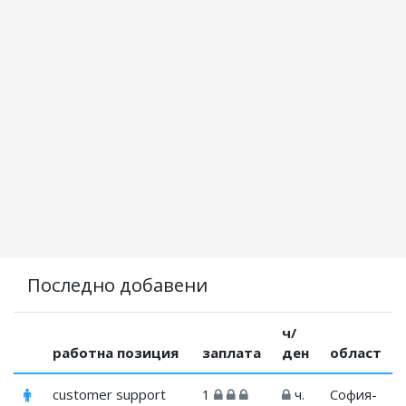
Последно добавени
ч/
работна позиция
заплата
ден
област
customer support
1
ч.
София-