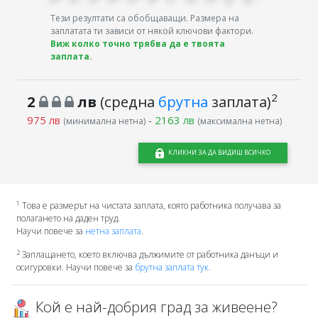
Тези резултати са обобщаващи. Размера на
заплатата ти зависи от някой ключови фактори.
Виж колко точно трябва да е твоята
заплата.
2
2
лв
(средна
брутна
заплата)
975 лв
-
2163 лв
(минимална нетна)
(максимална нетна)
КЛИКНИ ЗА ДА ВИДИШ ВСИЧКО
1
Това е размерът на чистата заплата, която работника получава за
полагането на даден труд.
Научи повече за
нетна заплата
.
2
Заплащането, което включва дължимите от работника данъци и
осигуровки. Научи повече за
брутна заплата тук.
Кой е най-добрия град за живеене?