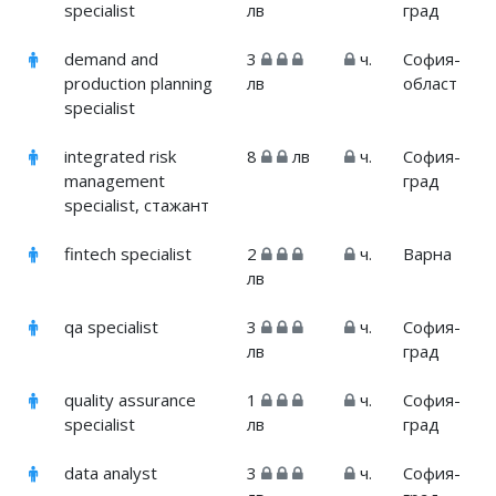
specialist
лв
град
demand and
3
ч.
София-
production planning
лв
област
specialist
integrated risk
8
лв
ч.
София-
management
град
specialist, стажант
fintech specialist
2
ч.
Варна
лв
qa specialist
3
ч.
София-
лв
град
quality assurance
1
ч.
София-
specialist
лв
град
data analyst
3
ч.
София-