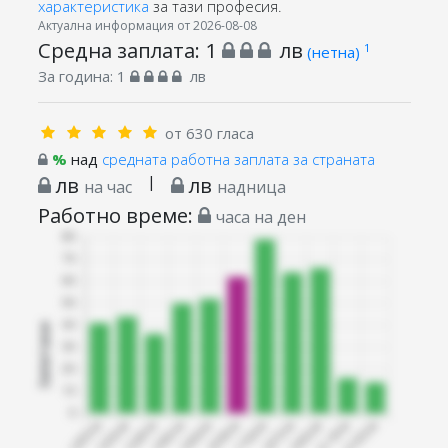
характеристика
за тази професия.
Актуална информация от 2026-08-08
Средна заплата:
1
лв
1
(нетна)
За година:
1
лв
от 630 гласа
%
над
средната работна заплата за страната
лв
|
лв
на час
надница
Работно време:
часа на ден
Запитани