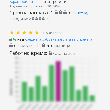
характеристика
за тази професия.
Актуална информация от 2026-08-06
Средна заплата:
1
лв
1
(нетна)
За година:
2
лв
от 638 гласа
%
над
средната работна заплата за страната
лв
|
лв
на час
надница
Работно време:
часа на ден
Запитани