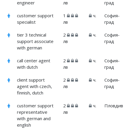
engineer
лв
град
customer support
1
ч.
София-
specialist
лв
град
tier 3 technical
2
ч.
София-
support associate
лв
град
with german
call center agent
2
ч.
София-
with dutch
лв
град
client support
2
ч.
София-
agent with czech,
лв
град
finnish, dutch
customer support
2
ч.
Пловдив
representative
лв
with german and
english