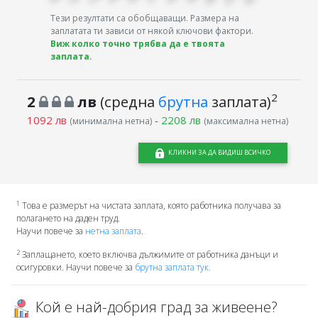
Тези резултати са обобщаващи. Размера на
заплатата ти зависи от някой ключови фактори.
Виж колко точно трябва да е твоята
заплата.
2
2
лв
(средна
брутна
заплата)
1092 лв
-
2208 лв
(минимална нетна)
(максимална нетна)
КЛИКНИ ЗА ДА ВИДИШ ВСИЧКО
1
Това е размерът на чистата заплата, която работника получава за
полагането на даден труд.
Научи повече за
нетна заплата
.
2
Заплащането, което включва дължимите от работника данъци и
осигуровки. Научи повече за
брутна заплата тук.
Кой е най-добрия град за живеене?