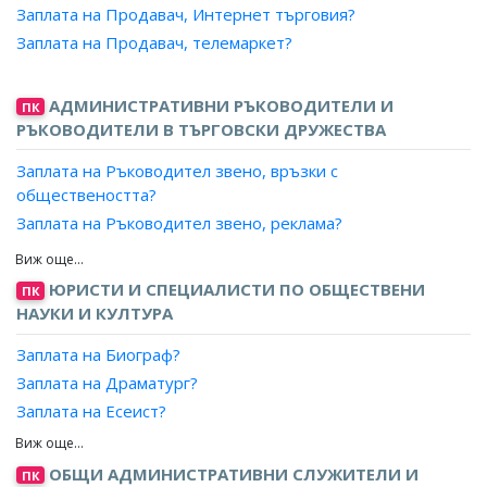
Заплата на Продавач, Интернет търговия?
Заплата на Агент, музикални представления?
Заплата на Продавач, телемаркет?
Заплата на Агент, спорт?
Заплата на Агент, театрален?
АДМИНИСТРАТИВНИ РЪКОВОДИТЕЛИ И
ПК
Заплата на Представител, бизнес услуги?
РЪКОВОДИТЕЛИ В ТЪРГОВСКИ ДРУЖЕСТВА
Заплата на Продавач, бизнес услуги?
Заплата на Отговорник телефонни продажби?
Заплата на Ръководител звено, връзки с
Заплата на Отговорник куриери?
обществеността?
Заплата на Отговорник диспечери, куриерски услуги?
Заплата на Ръководител звено, реклама?
Заплата на Организатор, куриерска дейност?
Заплата на Мениджър, връзки с обществеността?
Заплата на Организатор, реклама?
Заплата на Мениджър, реклама?
ЮРИСТИ И СПЕЦИАЛИСТИ ПО ОБЩЕСТВЕНИ
ПК
Заплата на Организатор, маркетинг?
Заплата на Управител, реклама и връзки с
НАУКИ И КУЛТУРА
обществеността?
Заплата на Организатор, работа с клиенти?
Заплата на Биограф?
Заплата на Организатор, продажби и реклама?
Заплата на Драматург?
Заплата на Технолог, приемане на поръчки?
Заплата на Есеист?
Заплата на Специалист, авторски права?
Заплата на Литературен сътрудник?
Заплата на Агент, патенти?
Заплата на Рецензент?
ОБЩИ АДМИНИСТРАТИВНИ СЛУЖИТЕЛИ И
ПК