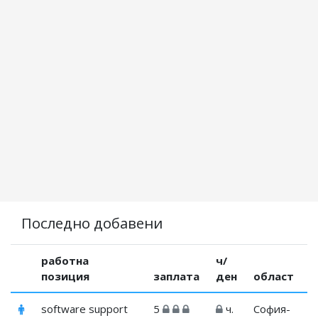
Последно добавени
работна
ч/
позиция
заплата
ден
област
software support
5
ч.
София-