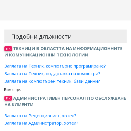
Подобни длъжности
ТЕХНИЦИ В ОБЛАСТТА НА ИНФОРМАЦИОННИТЕ
ПК
И КОМУНИКАЦИОННИ ТЕХНОЛОГИИ
Заплата на Техник, компютърно програмиране?
Заплата на Техник, поддръжка на компютри?
Заплата на Компютърен техник, бази данни?
Заплата на Компютърен техник, анализи на компютърни
системи?
АДМИНИСТРАТИВЕН ПЕРСОНАЛ ПО ОБСЛУЖВАНЕ
ПК
Заплата на Компютърен аналитик, поддръжка на
НА КЛИЕНТИ
софтуер?
Заплата на Рецепционист, хотел?
Заплата на Консултант, поддръжка на информационни
технологии?
Заплата на Администратор, хотел?
Заплата на Консултант, поддръжка на софтуер?