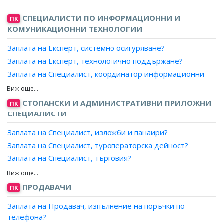
Заплата на Оператор, инсталиране софтуер?
СПЕЦИАЛИСТИ ПО ИНФОРМАЦИОННИ И
ПК
Заплата на Оператор, подпомагане на потребители?
КОМУНИКАЦИОННИ ТЕХНОЛОГИИ
Заплата на Специалист, интернет поддръжка?
Заплата на Експерт, системно осигуряване?
Заплата на Специалист, поддръжка приложения?
Заплата на Експерт, технологично поддържане?
Заплата на Приемчик в сервизен отдел?
Заплата на Специалист, координатор информационни
технологии?
Заплата на Специалист, планиране информационни
СТОПАНСКИ И АДМИНИСТРАТИВНИ ПРИЛОЖНИ
ПК
технологии?
СПЕЦИАЛИСТИ
Заплата на Специалист, тестване софтуер?
Заплата на Специалист, изложби и панаири?
Заплата на Аналитик, компютърно осигуряване на
качеството?
Заплата на Специалист, туроператорска дейност?
Заплата на Специалист обучение, софтуерни
Заплата на Специалист, търговия?
приложения?
Заплата на Специалист, продажби?
Заплата на Координатор, ИТ проекти?
Заплата на Специалист, маркетинг и реклама?
ПРОДАВАЧИ
ПК
Заплата на Рекламен агент?
Заплата на Продавач, изпълнение на поръчки по
Заплата на Аукционер, провеждане на търгове?
телефона?
Заплата на Агент, литературен?