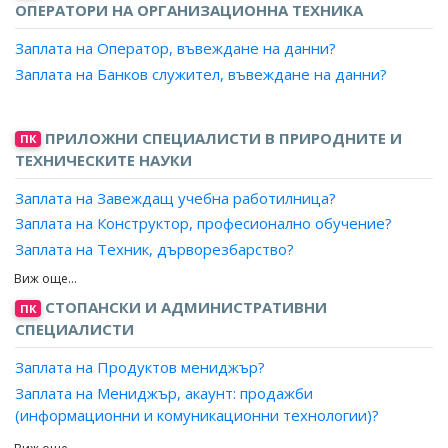
Заплата на Сценарист?
ОПЕРАТОРИ НА ОРГАНИЗАЦИОННА ТЕХНИКА
Заплата на Редактор, книги?
Заплата на Оператор, въвеждане на данни?
Заплата на Консултант, драматургичен?
Заплата на Банков служител, въвеждане на данни?
Заплата на Критик?
Заплата на Писател/поет?
ПРИЛОЖНИ СПЕЦИАЛИСТИ В ПРИРОДНИТЕ И
ПК
ТЕХНИЧЕСКИТЕ НАУКИ
Заплата на Завеждащ учебна работилница?
Заплата на Конструктор, професионално обучение?
Заплата на Техник, дърворезбарство?
Заплата на Техник, количествени измервания?
Заплата на Техник, мебелно производство?
СТОПАНСКИ И АДМИНИСТРАТИВНИ
ПК
Заплата на Техник, медицинска техника?
СПЕЦИАЛИСТИ
Заплата на Техник, робот?
Заплата на Продуктов мениджър?
Заплата на Техник, подвижна пощенска станция?
Заплата на Мениджър, акаунт: продажби
Заплата на Техник, продукция?
(информационни и комуникационни технологии)?
Заплата на Техник, производствени резултати?
Заплата на Търговски представител: ИКТ?