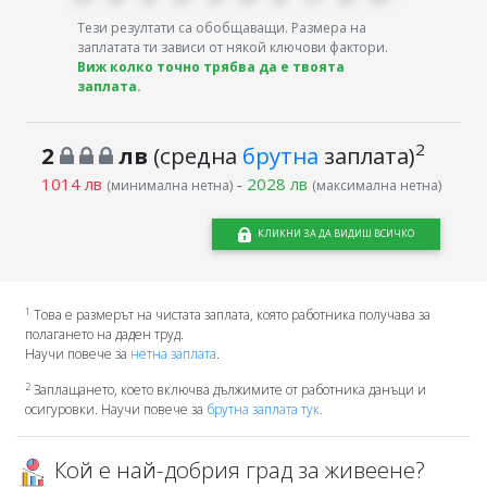
Тези резултати са обобщаващи. Размера на
заплатата ти зависи от някой ключови фактори.
Виж колко точно трябва да е твоята
заплата.
2
2
лв
(средна
брутна
заплата)
1014 лв
-
2028 лв
(минимална нетна)
(максимална нетна)
КЛИКНИ ЗА ДА ВИДИШ ВСИЧКО
1
Това е размерът на чистата заплата, която работника получава за
полагането на даден труд.
Научи повече за
нетна заплата
.
2
Заплащането, което включва дължимите от работника данъци и
осигуровки. Научи повече за
брутна заплата тук.
Кой е най-добрия град за живеене?