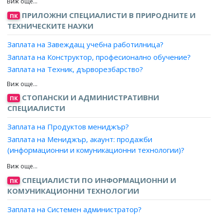
Заплата на Работници по поддръжка и ремонт на
Заплата на Търговски пътник?
ПРИЛОЖНИ СПЕЦИАЛИСТИ В ПРИРОДНИТЕ И
инженерните съоръжения в тунел на метрополитен?
ПК
Заплата на Консултант (промотьор), продажби?
ТЕХНИЧЕСКИТЕ НАУКИ
Заплата на Работник по ремонт на въоръжението?
Заплата на Дистрибутор?
Заплата на Завеждащ учебна работилница?
Заплата на Конструктор, професионално обучение?
Заплата на Техник, дърворезбарство?
Заплата на Техник, количествени измервания?
Заплата на Техник, мебелно производство?
СТОПАНСКИ И АДМИНИСТРАТИВНИ
ПК
Заплата на Техник, медицинска техника?
СПЕЦИАЛИСТИ
Заплата на Техник, робот?
Заплата на Продуктов мениджър?
Заплата на Техник, подвижна пощенска станция?
Заплата на Мениджър, акаунт: продажби
Заплата на Техник, продукция?
(информационни и комуникационни технологии)?
Заплата на Техник, производствени резултати?
Заплата на Търговски представител: ИКТ?
Заплата на Техник, производствени структури?
Заплата на Агент, продажби ИКТ?
СПЕЦИАЛИСТИ ПО ИНФОРМАЦИОННИ И
ПК
Заплата на Техник, производство на музикални
Заплата на Консултант, продажби ИКТ?
КОМУНИКАЦИОННИ ТЕХНОЛОГИИ
инструменти?
Заплата на Техник, реставрация на стари мебели и
Заплата на Системен администратор?
дограма?