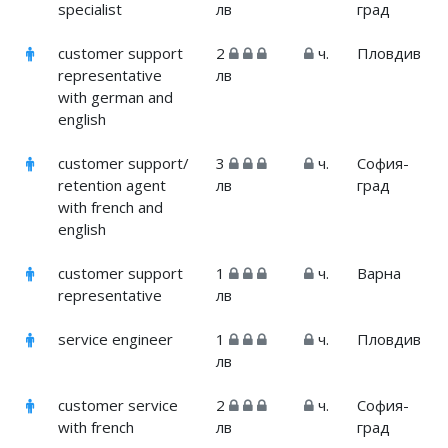
specialist
лв
град
customer support
2
ч.
Пловдив
representative
лв
with german and
english
customer support/
3
ч.
София-
retention agent
лв
град
with french and
english
customer support
1
ч.
Варна
representative
лв
service engineer
1
ч.
Пловдив
лв
customer service
2
ч.
София-
with french
лв
град