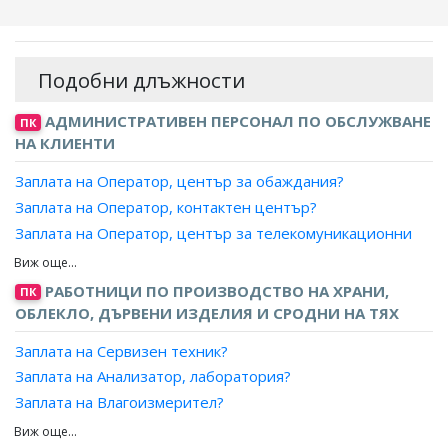
Подобни длъжности
АДМИНИСТРАТИВЕН ПЕРСОНАЛ ПО ОБСЛУЖВАНЕ
ПК
НА КЛИЕНТИ
Заплата на Оператор, център за обаждания?
Заплата на Оператор, контактен център?
Заплата на Оператор, център за телекомуникационни
услуги?
Заплата на Специалист, телефон на зрителя?
РАБОТНИЦИ ПО ПРОИЗВОДСТВО НА ХРАНИ,
ПК
Заплата на Информатор, пътническо обслужване?
ОБЛЕКЛО, ДЪРВЕНИ ИЗДЕЛИЯ И СРОДНИ НА ТЯХ
Заплата на Сервизен техник?
Заплата на Анализатор, лаборатория?
Заплата на Влагоизмерител?
Заплата на Измервач, феритни и магнитни изделия?