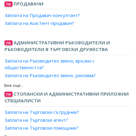
Заплата на Изчислител, грешки и отчетник?
ПРОДАВАЧИ
ПК
Заплата на Лаборант?
Заплата на Продавач-консултант?
Заплата на Пробовземач?
Заплата на Асистент-продавач?
Заплата на Рентгенометрист?
Заплата на Хидроизмерител?
Заплата на Хидрометеорологичен/агрометеорологичен
АДМИНИСТРАТИВНИ РЪКОВОДИТЕЛИ И
ПК
наблюдател?
РЪКОВОДИТЕЛИ В ТЪРГОВСКИ ДРУЖЕСТВА
Заплата на Хидронаблюдател?
Заплата на Ръководител звено, връзки с
Заплата на Дефектоскопист, лаборатория?
обществеността?
Заплата на Дозиметрист, лаборатория?
Заплата на Ръководител звено, реклама?
Заплата на Просветлител, оптични елементи?
Заплата на Мениджър, връзки с обществеността?
Заплата на Формовчик, стъклени лещи?
Заплата на Мениджър, реклама?
СТОПАНСКИ И АДМИНИСТРАТИВНИ ПРИЛОЖНИ
Заплата на Хронометражист?
ПК
Заплата на Управител, реклама и връзки с
СПЕЦИАЛИСТИ
Заплата на Аранжьор, цветя?
обществеността?
Заплата на Работник, радиационен контрол и
Заплата на Търговски сътрудник?
дезактивация?
Заплата на Търговски агент?
Заплата на Работници по поддръжка и ремонт на
Заплата на Търговски помощник?
железопътните съоръжения в тунел на метрополитен?
Заплата на Търговски представител?