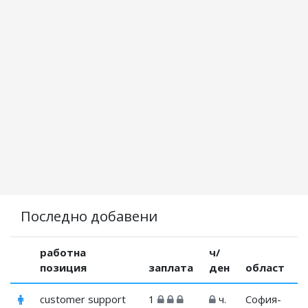
Последно добавени
работна
ч/
позиция
заплата
ден
област
customer support
1
ч.
София-