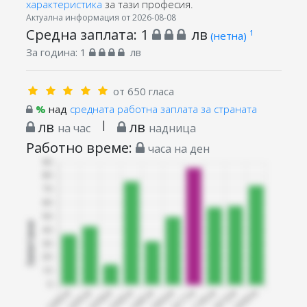
характеристика
за тази професия.
Актуална информация от 2026-08-08
Средна заплата:
1
лв
1
(нетна)
За година:
1
лв
от 650 гласа
%
над
средната работна заплата за страната
лв
|
лв
на час
надница
Работно време:
часа на ден
Запитани