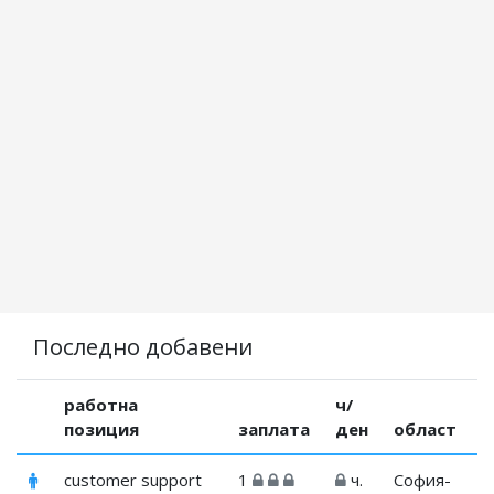
Последно добавени
работна
ч/
позиция
заплата
ден
област
customer support
1
ч.
София-