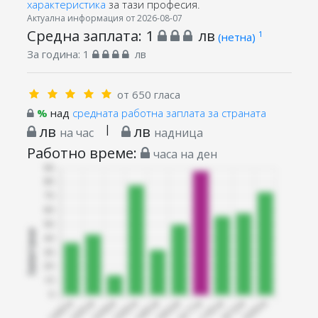
характеристика
за тази професия.
Актуална информация от 2026-08-07
Средна заплата:
1
лв
1
(нетна)
За година:
1
лв
от 650 гласа
%
над
средната работна заплата за страната
лв
|
лв
на час
надница
Работно време:
часа на ден
Запитани