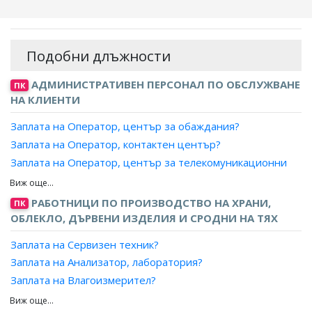
Подобни длъжности
АДМИНИСТРАТИВЕН ПЕРСОНАЛ ПО ОБСЛУЖВАНЕ
ПК
НА КЛИЕНТИ
Заплата на Оператор, център за обаждания?
Заплата на Оператор, контактен център?
Заплата на Оператор, център за телекомуникационни
услуги?
Заплата на Специалист, телефон на зрителя?
РАБОТНИЦИ ПО ПРОИЗВОДСТВО НА ХРАНИ,
ПК
Заплата на Информатор, пътническо обслужване?
ОБЛЕКЛО, ДЪРВЕНИ ИЗДЕЛИЯ И СРОДНИ НА ТЯХ
Заплата на Сервизен техник?
Заплата на Анализатор, лаборатория?
Заплата на Влагоизмерител?
Заплата на Измервач, феритни и магнитни изделия?