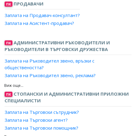
Заплата на Изчислител, грешки и отчетник?
ПРОДАВАЧИ
ПК
Заплата на Лаборант?
Заплата на Продавач-консултант?
Заплата на Пробовземач?
Заплата на Асистент-продавач?
Заплата на Рентгенометрист?
Заплата на Хидроизмерител?
Заплата на Хидрометеорологичен/агрометеорологичен
АДМИНИСТРАТИВНИ РЪКОВОДИТЕЛИ И
ПК
наблюдател?
РЪКОВОДИТЕЛИ В ТЪРГОВСКИ ДРУЖЕСТВА
Заплата на Хидронаблюдател?
Заплата на Ръководител звено, връзки с
Заплата на Дефектоскопист, лаборатория?
обществеността?
Заплата на Дозиметрист, лаборатория?
Заплата на Ръководител звено, реклама?
Заплата на Просветлител, оптични елементи?
Заплата на Мениджър, връзки с обществеността?
Заплата на Формовчик, стъклени лещи?
Заплата на Мениджър, реклама?
СТОПАНСКИ И АДМИНИСТРАТИВНИ ПРИЛОЖНИ
Заплата на Хронометражист?
ПК
Заплата на Управител, реклама и връзки с
СПЕЦИАЛИСТИ
Заплата на Аранжьор, цветя?
обществеността?
Заплата на Работник, радиационен контрол и
Заплата на Търговски сътрудник?
дезактивация?
Заплата на Търговски агент?
Заплата на Работници по поддръжка и ремонт на
Заплата на Търговски помощник?
железопътните съоръжения в тунел на метрополитен?
Заплата на Търговски представител?