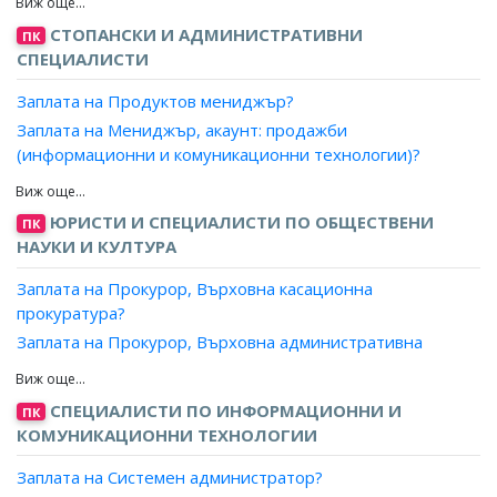
Заплата на Работници по поддръжка и ремонт на
Заплата на Търговски пътник?
СТОПАНСКИ И АДМИНИСТРАТИВНИ
инженерните съоръжения в тунел на метрополитен?
ПК
Заплата на Консултант (промотьор), продажби?
СПЕЦИАЛИСТИ
Заплата на Работник по ремонт на въоръжението?
Заплата на Дистрибутор?
Заплата на Продуктов мениджър?
Заплата на Мениджър, акаунт: продажби
(информационни и комуникационни технологии)?
Заплата на Търговски представител: ИКТ?
Заплата на Агент, продажби ИКТ?
ЮРИСТИ И СПЕЦИАЛИСТИ ПО ОБЩЕСТВЕНИ
ПК
Заплата на Консултант, продажби ИКТ?
НАУКИ И КУЛТУРА
Заплата на Прокурор, Върховна касационна
прокуратура?
Заплата на Прокурор, Върховна административна
прокуратура?
Заплата на Следовател, Национална следствена служба?
СПЕЦИАЛИСТИ ПО ИНФОРМАЦИОННИ И
ПК
Заплата на Завеждащ отдел, Върховна касационна
КОМУНИКАЦИОННИ ТЕХНОЛОГИИ
прокуратура?
Заплата на Завеждащ отдел, Върховна
Заплата на Системен администратор?