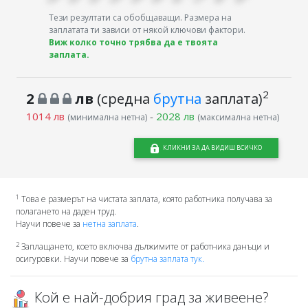
Тези резултати са обобщаващи. Размера на
заплатата ти зависи от някой ключови фактори.
Виж колко точно трябва да е твоята
заплата.
2
2
лв
(средна
брутна
заплата)
1014 лв
-
2028 лв
(минимална нетна)
(максимална нетна)
КЛИКНИ ЗА ДА ВИДИШ ВСИЧКО
1
Това е размерът на чистата заплата, която работника получава за
полагането на даден труд.
Научи повече за
нетна заплата
.
2
Заплащането, което включва дължимите от работника данъци и
осигуровки. Научи повече за
брутна заплата тук.
Кой е най-добрия град за живеене?