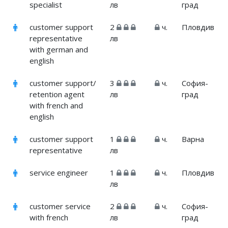
specialist
лв
град
customer support
2
ч.
Пловдив
representative
лв
with german and
english
customer support/
3
ч.
София-
retention agent
лв
град
with french and
english
customer support
1
ч.
Варна
representative
лв
service engineer
1
ч.
Пловдив
лв
customer service
2
ч.
София-
with french
лв
град