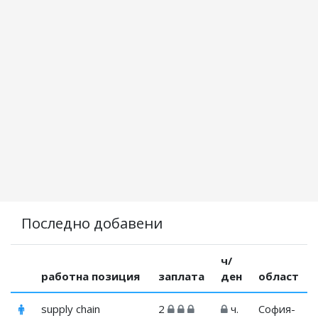
Последно добавени
ч/
работна позиция
заплата
ден
област
supply chain
2
ч.
София-