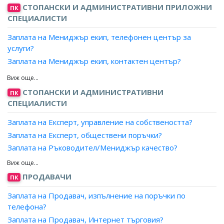
СТОПАНСКИ И АДМИНИСТРАТИВНИ ПРИЛОЖНИ
ПК
СПЕЦИАЛИСТИ
Заплата на Мениджър екип, телефонен център за
услуги?
Заплата на Мениджър екип, контактен център?
Заплата на Мениджър екип?
Заплата на Офис мениджър?
СТОПАНСКИ И АДМИНИСТРАТИВНИ
ПК
Заплата на Административен специалист с контролни
СПЕЦИАЛИСТИ
функции?
Заплата на Експерт, управление на собствеността?
Заплата на Специалист с контролни функции, въвеждане
на данни?
Заплата на Експерт, обществени поръчки?
Заплата на Специалист с контролни функции,
Заплата на Ръководител/Мениджър качество?
деловодство и архив?
Заплата на Експерт лизинг?
Заплата на Специалист с контролни функции, човешки
Заплата на Мениджър, ключови клиенти?
ПРОДАВАЧИ
ПК
ресурси?
Заплата на Експерт доставки, преработваща
Заплата на Продавач, изпълнение на поръчки по
промишленост?
телефона?
Заплата на Мениджър, проекти?
Заплата на Продавач, Интернет търговия?
Заплата на Експерт, продажби?