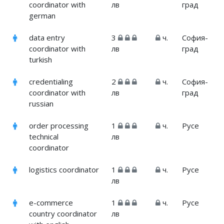
coordinator with
лв
град
german
data entry
3
ч.
София-
coordinator with
лв
град
turkish
credentialing
2
ч.
София-
coordinator with
лв
град
russian
order processing
1
ч.
Русе
technical
лв
coordinator
logistics coordinator
1
ч.
Русе
лв
e-commerce
1
ч.
Русе
country coordinator
лв