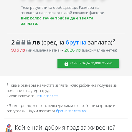
Тези резултати са обобщаващи. Размера на
заплатата ти зависи от някой ключови фактори.
Виж колко точно трябва да е твоята
заплата.
2
2
лв
(средна
брутна
заплата)
936 лв
-
2028 лв
(минимална нетна)
(максимална нетна)
КЛИКНИ ЗА ДА ВИДИШ ВСИЧКО
1
Това е размерът на чистата заплата, която работника получава за
полагането на даден труд.
Научи повече за
нетна заплата
.
2
Заплащането, което включва дължимите от работника данъци и
осигуровки. Научи повече за
брутна заплата тук.
Кой е най-добрия град за живеене?