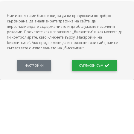
Ние използваме бисквитки, за да ви предложим по-добро
сърфиране, да анализирате трафика на сайта, да
БГ Заплати
персонализирате съдържанието и да обслужвате насочени
реклами. Прочетете как използваме „бисквитки“ и как можете да
ги контролирате, като кликнете върху „Настройки на
бисквитките“. Ако продължите да използвате този сайт, вие се
съгласявате с използването на „бисквитки“.
БГ Заплати е мястото, където можеш да видиш реалното възнаграждение за твоята
професия, да намериш отговори свързани с работното ти място и пазара на труда.
Новини, законови нормативи, кариерно ориентиране. Списък на всички
професии и трудови характеристики. Минимален облагаем доход. Калкулатор
НАСТРОЙКИ
СЪГЛАСЕН СЪМ
заплата бруто-нето / нето-бруто. Статистики, развитие на пазара на труда.
ПОЛЕЗНО
Автобиографията
Важно преди интервю за работа
Коя заплата наричаме нетна?
МОД