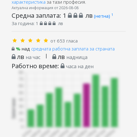
характеристика
за тази професия.
Актуална информация от 2026-08-08
Средна заплата:
1
лв
1
(нетна)
За година:
1
лв
от 653 гласа
%
над
средната работна заплата за страната
лв
|
лв
на час
надница
Работно време:
часа на ден
Запитани