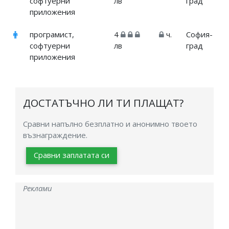
софтуерни
лв
град
приложения
програмист,
4
ч.
София-
софтуерни
лв
град
приложения
ДОСТАТЪЧНО ЛИ ТИ ПЛАЩАТ?
Сравни напълно безплатно и анонимно твоето
възнаграждение.
Сравни заплатата си
Реклами