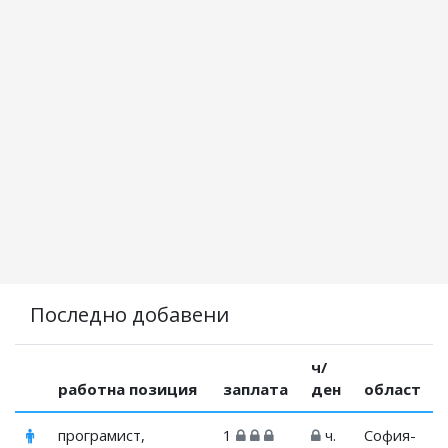
Последно добавени
ч/
работна позиция
заплата
ден
област
програмист,
1
ч.
София-