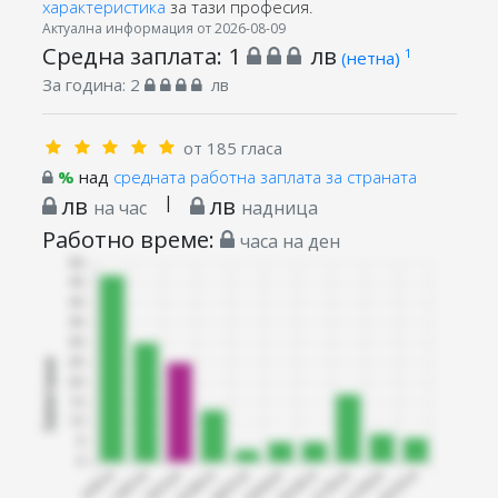
характеристика
за тази професия.
Актуална информация от 2026-08-09
Средна заплата:
1
лв
1
(нетна)
За година:
2
лв
от 185 гласа
%
над
средната работна заплата за страната
лв
|
лв
на час
надница
Работно време:
часа на ден
Запитани