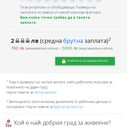
Тези резултати са обобщаващи. Размера на
заплатата ти зависи от някой ключови фактори.
Виж колко точно трябва да е твоята
заплата.
2
2
лв
(средна
брутна
заплата)
780 лв
-
5000 лв
(минимална нетна)
(максимална нетна)
КЛИКНИ ЗА ДА ВИДИШ ВСИЧКО
1
Това е размерът на чистата заплата, която работника получава за
полагането на даден труд.
Научи повече за
нетна заплата
.
2
Заплащането, което включва дължимите от работника данъци и
осигуровки. Научи повече за
брутна заплата тук.
Кой е най-добрия град за живеене?