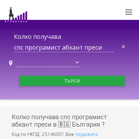
Колко получава
×
ТЪРСИ
Колко получава cnc програмист
абкант преси в 🇧🇬 България ?
Код по НКПД: 25146001
Виж
трудовата