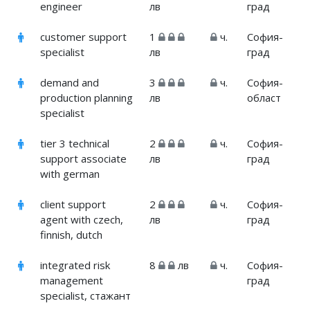
engineer
лв
град
customer support
1
ч.
София-
specialist
лв
град
demand and
3
ч.
София-
production planning
лв
област
specialist
tier 3 technical
2
ч.
София-
support associate
лв
град
with german
client support
2
ч.
София-
agent with czech,
лв
град
finnish, dutch
integrated risk
8
лв
ч.
София-
management
град
specialist, стажант