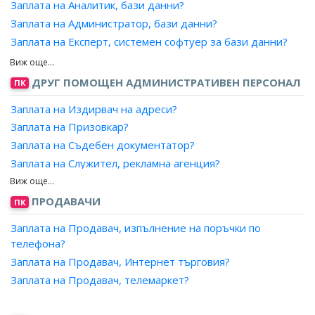
Заплата на Отговорник телефонни продажби?
Заплата на Аналитик, бази данни?
Заплата на Отговорник куриери?
Заплата на Администратор, бази данни?
Заплата на Отговорник диспечери, куриерски услуги?
Заплата на Експерт, системен софтуер за бази данни?
Заплата на Организатор, куриерска дейност?
Заплата на Проектант, бази данни?
Заплата на Организатор, реклама?
Заплата на Програмист, бази данни?
ДРУГ ПОМОЩЕН АДМИНИСТРАТИВЕН ПЕРСОНАЛ
ПК
Заплата на Организатор, маркетинг?
Заплата на Издирвач на адреси?
Заплата на Организатор, работа с клиенти?
Заплата на Призовкар?
Заплата на Организатор, продажби и реклама?
Заплата на Съдебен документатор?
Заплата на Технолог, приемане на поръчки?
Заплата на Служител, рекламна агенция?
Заплата на Специалист, авторски права?
Заплата на Служител, публикации?
Заплата на Агент, патенти?
Заплата на Завеждащ регистратура за класифицирана
ПРОДАВАЧИ
ПК
информация?
Заплата на Продавач, изпълнение на поръчки по
Заплата на Отговорник, спомагателни дейности?
телефона?
Заплата на Завеждащ, секретна картотека?
Заплата на Продавач, Интернет търговия?
Заплата на Изпълнител?
Заплата на Продавач, телемаркет?
Заплата на Координатор, дейности?
Заплата на Отчетник?