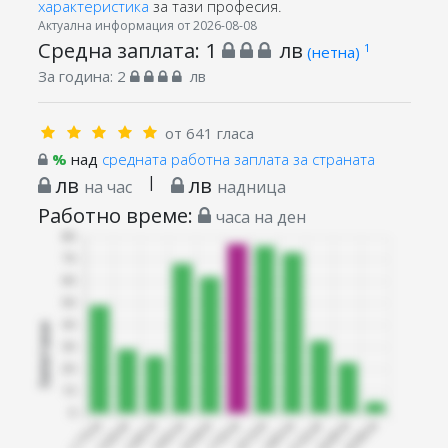
характеристика
за тази професия.
Актуална информация от 2026-08-08
Средна заплата:
1
лв
1
(нетна)
За година:
2
лв
от 641 гласа
%
над
средната работна заплата за страната
лв
|
лв
на час
надница
Работно време:
часа на ден
Запитани