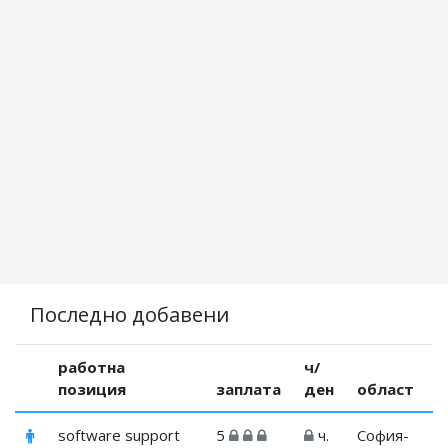
Последно добавени
работна
ч/
позиция
заплата
ден
област
software support
5
ч.
София-