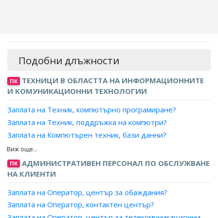
Подобни длъжности
ТЕХНИЦИ В ОБЛАСТТА НА ИНФОРМАЦИОННИТЕ
ПК
И КОМУНИКАЦИОННИ ТЕХНОЛОГИИ
Заплата на Техник, компютърно програмиране?
Заплата на Техник, поддръжка на компютри?
Заплата на Компютърен техник, бази данни?
Заплата на Компютърен техник, анализи на компютърни
системи?
АДМИНИСТРАТИВЕН ПЕРСОНАЛ ПО ОБСЛУЖВАНЕ
ПК
Заплата на Компютърен аналитик, поддръжка на
НА КЛИЕНТИ
софтуер?
Заплата на Оператор, център за обаждания?
Заплата на Консултант, поддръжка на информационни
технологии?
Заплата на Оператор, контактен център?
Заплата на Консултант, поддръжка на софтуер?
Заплата на Оператор, център за телекомуникационни