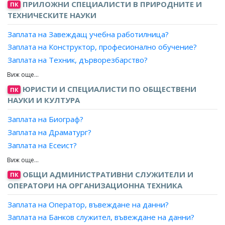
ПРИЛОЖНИ СПЕЦИАЛИСТИ В ПРИРОДНИТЕ И
ПК
Заплата на Инспектор, салон?
ТЕХНИЧЕСКИТЕ НАУКИ
Заплата на Завеждащ учебна работилница?
Заплата на Конструктор, професионално обучение?
Заплата на Техник, дърворезбарство?
Заплата на Техник, количествени измервания?
Заплата на Техник, мебелно производство?
ЮРИСТИ И СПЕЦИАЛИСТИ ПО ОБЩЕСТВЕНИ
ПК
Заплата на Техник, медицинска техника?
НАУКИ И КУЛТУРА
Заплата на Техник, робот?
Заплата на Биограф?
Заплата на Техник, подвижна пощенска станция?
Заплата на Драматург?
Заплата на Техник, продукция?
Заплата на Есеист?
Заплата на Техник, производствени резултати?
Заплата на Литературен сътрудник?
Заплата на Техник, производствени структури?
Заплата на Рецензент?
ОБЩИ АДМИНИСТРАТИВНИ СЛУЖИТЕЛИ И
ПК
Заплата на Техник, производство на музикални
Заплата на Сценарист?
ОПЕРАТОРИ НА ОРГАНИЗАЦИОННА ТЕХНИКА
инструменти?
Заплата на Редактор, книги?
Заплата на Техник, реставрация на стари мебели и
Заплата на Оператор, въвеждане на данни?
Заплата на Консултант, драматургичен?
дограма?
Заплата на Банков служител, въвеждане на данни?
Заплата на Критик?
Заплата на Техник, системи (с изключение на компютри)?