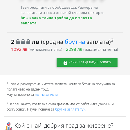
Тези резултати са обобщаващи. Размера на
заплатата ти зависи от някой ключови фактори.
Виж колко точно трябва да е твоята
заплата.
2
2
лв
(средна
брутна
заплата)
1092 лв
-
2298 лв
(минимална нетна)
(максимална нетна)
КЛИКНИ ЗА ДА ВИДИШ ВСИЧКО
1
Това е размерът на чистата заплата, която работника получава за
полагането на даден труд.
Научи повече за
нетна заплата
.
2
Заплащането, което включва дължимите от работника данъци и
осигуровки. Научи повече за
брутна заплата тук.
Кой е най-добрия град за живеене?