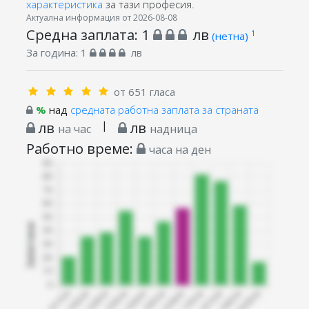
характеристика
за тази професия.
Актуална информация от 2026-08-08
Средна заплата:
1
лв
1
(нетна)
За година:
1
лв
от 651 гласа
%
над
средната работна заплата за страната
лв
|
лв
на час
надница
Работно време:
часа на ден
Запитани