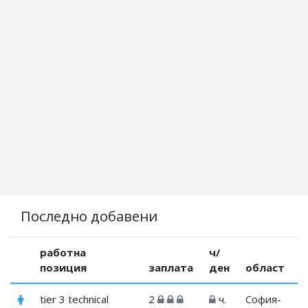
Последно добавени
работна
ч/
позиция
заплата
ден
област
tier 3 technical
2
ч.
София-