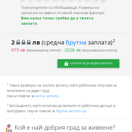
Тези резултати са обобщаващи. Размера на
заплатата ти зависи от някой ключови фактори.
Виж колко точно трябва да е твоята
заплата.
2
2
лв
(средна
брутна
заплата)
975 лв
-
2028 лв
(минимална нетна)
(максимална нетна)
КЛИКНИ ЗА ДА ВИДИШ ВСИЧКО
1
Това е размерът на чистата заплата, която работника получава за
полагането на даден труд.
Научи повече за
нетна заплата
.
2
Заплащането, което включва дължимите от работника данъци и
осигуровки. Научи повече за
брутна заплата тук.
Кой е най-добрия град за живеене?