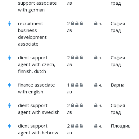
support associate
лв
град
with german
recruitment
2
ч.
София-
business
лв
град
development
associate
client support
2
ч.
София-
agent with czech,
лв
град
finnish, dutch
finance associate
1
ч.
Варна
with english
лв
client support
2
ч.
София-
agent with swedish
лв
град
client support
2
ч.
Пловдив
agent with hebrew
лв