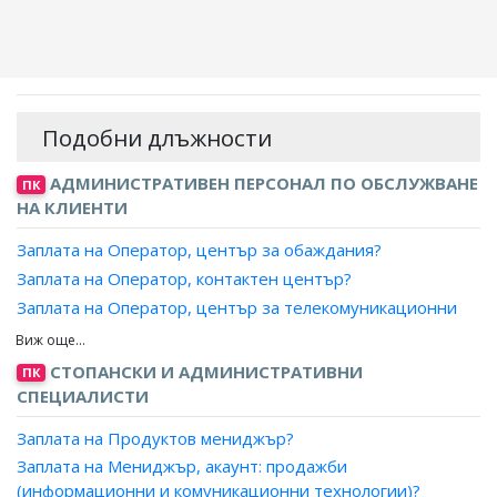
Подобни длъжности
АДМИНИСТРАТИВЕН ПЕРСОНАЛ ПО ОБСЛУЖВАНЕ
ПК
НА КЛИЕНТИ
Заплата на Оператор, център за обаждания?
Заплата на Оператор, контактен център?
Заплата на Оператор, център за телекомуникационни
услуги?
Заплата на Специалист, телефон на зрителя?
СТОПАНСКИ И АДМИНИСТРАТИВНИ
ПК
Заплата на Информатор, пътническо обслужване?
СПЕЦИАЛИСТИ
Заплата на Продуктов мениджър?
Заплата на Мениджър, акаунт: продажби
(информационни и комуникационни технологии)?