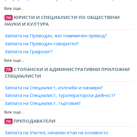
Заплата на Търговски представител: ИКТ?
Заплата на Агент, продажби ИКТ?
ЮРИСТИ И СПЕЦИАЛИСТИ ПО ОБЩЕСТВЕНИ
ПК
Заплата на Консултант, продажби ИКТ?
НАУКИ И КУЛТУРА
Заплата на Преводач, жестомимичен превод?
Заплата на Преводач-говорител?
Заплата на Графолог?
Заплата на Етимолог?
Заплата на Лексикограф?
СТОПАНСКИ И АДМИНИСТРАТИВНИ ПРИЛОЖНИ
ПК
Заплата на Лингвист?
СПЕЦИАЛИСТИ
Заплата на Морфолог?
Заплата на Специалист, изложби и панаири?
Заплата на Преводач?
Заплата на Специалист, туроператорска дейност?
Заплата на Преводач-редактор?
Заплата на Специалист, търговия?
Заплата на Семасиолог?
Заплата на Специалист, продажби?
Заплата на Филолог?
Заплата на Специалист, маркетинг и реклама?
ПРЕПОДАВАТЕЛИ
ПК
Заплата на Филолог, графолог?
Заплата на Рекламен агент?
Заплата на Филолог, етимолог?
Заплата на Учител, начален етап на основното
Заплата на Аукционер, провеждане на търгове?