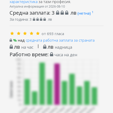
характеристика
за тази професия.
Актуална информация от 2026-08-10
Средна заплата:
3
лв
1
(нетна)
За година:
3
лв
от 693 гласа
%
над
средната работна заплата за страната
лв
|
лв
на час
надница
Работно време:
часа на ден
Запитани