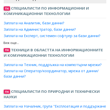
СПЕЦИАЛИСТИ ПО ИНФОРМАЦИОННИ И
ПК
КОМУНИКАЦИОННИ ТЕХНОЛОГИИ
Заплата на Аналитик, бази данни?
Заплата на Администратор, бази данни?
Заплата на Експерт, системен софтуер за бази данни?
Заплата на Проектант, бази данни?
Заплата на Програмист, бази данни?
ТЕХНИЦИ В ОБЛАСТТА НА ИНФОРМАЦИОННИТЕ
ПК
И КОМУНИКАЦИОННИ ТЕХНОЛОГИИ
Заплата на Техник, поддръжка на компютърни мрежи?
Заплата на Оператор/координатор, мрежа от данни/
бази данни?
Заплата на Системен оператор?
Заплата на Системен контрольор?
СПЕЦИАЛИСТИ ПО ПРИРОДНИ И ТЕХНИЧЕСКИ
ПК
НАУКИ
Заплата на Началник, група "Експлоатация и поддържане