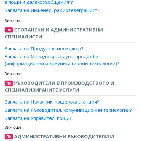
в пощи и далекосъобщения"?
Заплата на Инженер, радиотелеграфист?
Заплата на Инженер, телекомуникация?
Заплата на Инженер, телекомуникация (космичен )?
СТОПАНСКИ И АДМИНИСТРАТИВНИ
ПК
Заплата на Инженер, телекомуникация (радарни
СПЕЦИАЛИСТИ
системи )?
Заплата на Продуктов мениджър?
Заплата на Инженер, телекомуникация (радио)?
Заплата на Мениджър, акаунт: продажби
Заплата на Инженер, телекомуникация (сигнални
(информационни и комуникационни технологии)?
системи)?
Заплата на Търговски представител: ИКТ?
Заплата на Инженер, телекомуникация (телевизия )?
Заплата на Агент, продажби ИКТ?
Заплата на Инженер, телекомуникация (телеграф)?
РЪКОВОДИТЕЛИ В ПРОИЗВОДСТВОТО И
ПК
Заплата на Консултант, продажби ИКТ?
Заплата на Инженер, телекомуникация (телефон)?
СПЕЦИАЛИЗИРАНИТЕ УСЛУГИ
Заплата на Инженер, ръководител екип/радио и
Заплата на Началник, пощенска станция?
телевизия?
Заплата на Ръководител, комуникационни технологии?
Заплата на Инженер, АРС на подвижен състав,
Заплата на Управител, пощи?
метрополитен?
Заплата на Ръководител радио/телевизионни станции?
Заплата на Експерт, телекомуникации и мрежи за данни?
Заплата на Ръководител, сектор/студиен комплекс -
Заплата на Експерт, комуникации?
АДМИНИСТРАТИВНИ РЪКОВОДИТЕЛИ И
ПК
радио и телевизия?