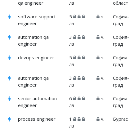
qa engineer
лв
област
software support
5
ч.
София-
engineer
лв
град
automation qa
3
ч.
София-
engineer
лв
град
devops engineer
5
ч.
София-
лв
град
automation qa
3
ч.
София-
engineer
лв
град
senior automation
6
ч.
София-
engineer
лв
град
process engineer
1
ч.
Бургас
лв