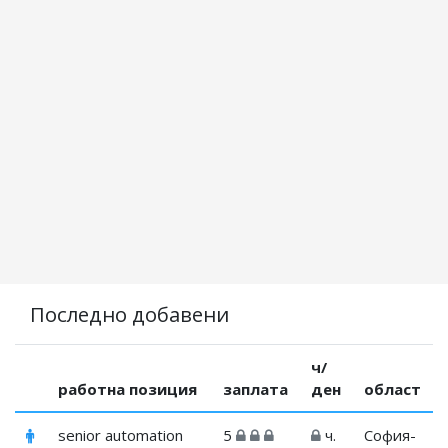
Последно добавени
ч/
работна позиция
заплата
ден
област
senior automation
5
ч.
София-