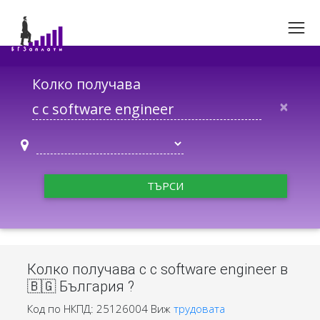
Колко получава
×
ТЪРСИ
Колко получава c c software engineer в
🇧🇬 България ?
Код по НКПД: 25126004
Виж
трудовата