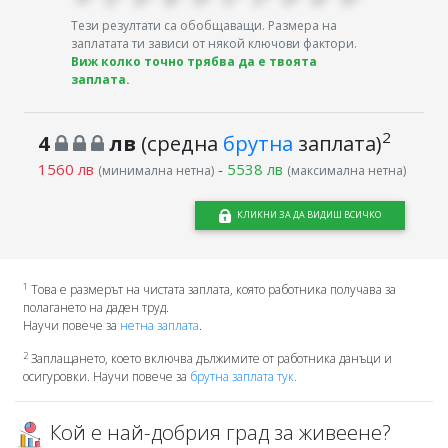
Тези резултати са обобщаващи. Размера на
заплатата ти зависи от някой ключови фактори.
Виж колко точно трябва да е твоята
заплата.
2
4
лв
(средна
брутна
заплата)
1560 лв
-
5538 лв
(минимална нетна)
(максимална нетна)
КЛИКНИ ЗА ДА ВИДИШ ВСИЧКО
1
Това е размерът на чистата заплата, която работника получава за
полагането на даден труд.
Научи повече за
нетна заплата
.
2
Заплащането, което включва дължимите от работника данъци и
осигуровки. Научи повече за
брутна заплата тук.
Кой е най-добрия град за живеене?