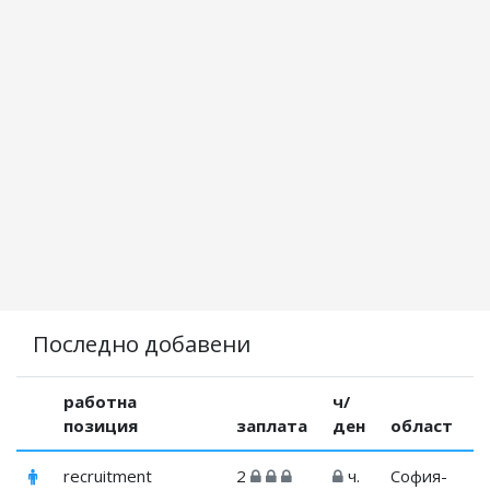
Последно добавени
работна
ч/
позиция
заплата
ден
област
recruitment
2
ч.
София-