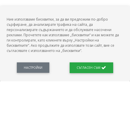
Ние използваме бисквитки, за да ви предложим по-добро
сърфиране, да анализирате трафика на сайта, да
БГ Заплати
персонализирате съдържанието и да обслужвате насочени
реклами. Прочетете как използваме „бисквитки“ и как можете да
ги контролирате, като кликнете върху „Настройки на
бисквитките“. Ако продължите да използвате този сайт, вие се
съгласявате с използването на „бисквитки“.
БГ Заплати е мястото, където можеш да видиш реалното възнаграждение за твоята
професия, да намериш отговори свързани с работното ти място и пазара на труда.
Новини, законови нормативи, кариерно ориентиране. Списък на всички
професии и трудови характеристики. Минимален облагаем доход. Калкулатор
НАСТРОЙКИ
СЪГЛАСЕН СЪМ
заплата бруто-нето / нето-бруто. Статистики, развитие на пазара на труда.
ПОЛЕЗНО
Автобиографията
Важно преди интервю за работа
Коя заплата наричаме нетна?
МОД