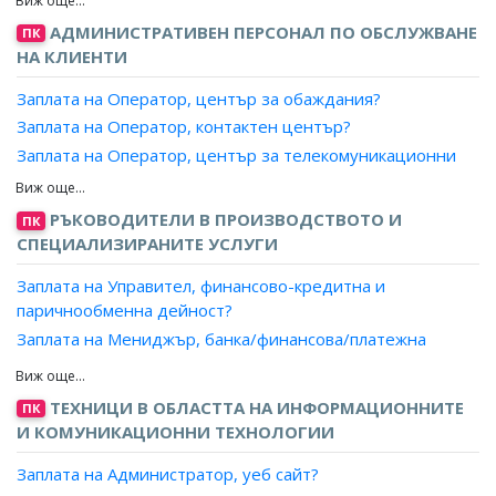
Заплата на Агент, патенти?
Заплата на Специалист, игри и тиражи?
Заплата на Управител, супермаркет?
АДМИНИСТРАТИВЕН ПЕРСОНАЛ ПО ОБСЛУЖВАНЕ
Заплата на Координатор програмна дейност, радио и
ПК
Заплата на Управител, универсален магазин?
НА КЛИЕНТИ
телевизия?
Заплата на Ръководител отдел, складово стопанство?
Заплата на Специалист, банка/финансова/платежна
Заплата на Оператор, център за обаждания?
Заплата на Отговорен магистър-фармацевт,
институция?
Заплата на Оператор, контактен център?
ръководител на склад за търговия на едро с
Заплата на Оператор, център за телекомуникационни
лекарствени продукти?
услуги?
Заплата на Специалист, телефон на зрителя?
РЪКОВОДИТЕЛИ В ПРОИЗВОДСТВОТО И
ПК
Заплата на Информатор, пътническо обслужване?
СПЕЦИАЛИЗИРАНИТЕ УСЛУГИ
Заплата на Управител, финансово-кредитна и
паричнообменна дейност?
Заплата на Мениджър, банка/финансова/платежна
институция?
Заплата на Управител, клон на застрахователна
ТЕХНИЦИ В ОБЛАСТТА НА ИНФОРМАЦИОННИТЕ
ПК
институция?
И КОМУНИКАЦИОННИ ТЕХНОЛОГИИ
Заплата на Ръководител екип, банка/финансова/
платежна институция?
Заплата на Администратор, уеб сайт?