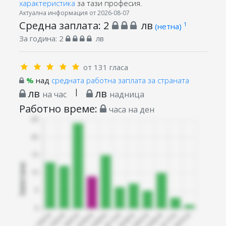
характеристика
за тази професия.
Актуална информация от 2026-08-07
Средна заплата:
2
лв
1
(нетна)
За година:
2
лв
от 131 гласа
%
над
средната работна заплата за страната
лв
|
лв
на час
надница
Работно време:
часа на ден
Запитани