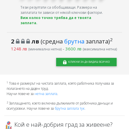
Тези резултати са обобщаващи. Размера на
заплатата ти зависи от някой ключови фактори.
Виж колко точно трябва да е твоята
заплата.
2
2
лв
(средна
брутна
заплата)
1248 лв
-
3600 лв
(минимална нетна)
(максимална нетна)
КЛИКНИ ЗА ДА ВИДИШ ВСИЧКО
1
Това е размерът на чистата заплата, която работника получава за
полагането на даден труд.
Научи повече за
нетна заплата
.
2
Заплащането, което включва дължимите от работника данъци и
осигуровки. Научи повече за
брутна заплата тук.
Кой е най-добрия град за живеене?