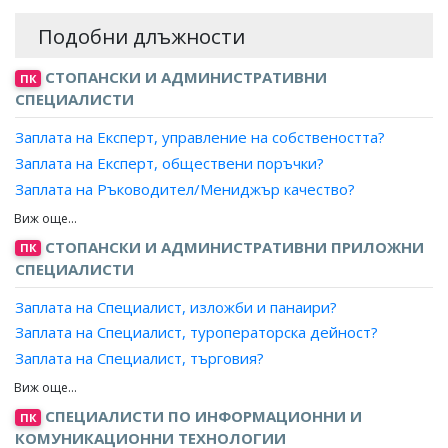
Подобни длъжности
СТОПАНСКИ И АДМИНИСТРАТИВНИ
ПК
СПЕЦИАЛИСТИ
Заплата на Експерт, управление на собствеността?
Заплата на Експерт, обществени поръчки?
Заплата на Ръководител/Мениджър качество?
Заплата на Експерт лизинг?
Заплата на Мениджър, ключови клиенти?
СТОПАНСКИ И АДМИНИСТРАТИВНИ ПРИЛОЖНИ
ПК
Заплата на Експерт доставки, преработваща
СПЕЦИАЛИСТИ
промишленост?
Заплата на Специалист, изложби и панаири?
Заплата на Мениджър, проекти?
Заплата на Специалист, туроператорска дейност?
Заплата на Експерт, продажби?
Заплата на Специалист, търговия?
Заплата на Търговски пълномощник?
Заплата на Специалист, продажби?
Заплата на Ръководител търговски екип?
Заплата на Специалист, маркетинг и реклама?
СПЕЦИАЛИСТИ ПО ИНФОРМАЦИОННИ И
Заплата на Експерт, стопанска дейност?
ПК
Заплата на Рекламен агент?
КОМУНИКАЦИОННИ ТЕХНОЛОГИИ
Заплата на Експерт, бизнес развитие?