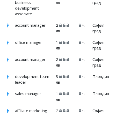
business
лв
град
development
associate
account manager
2
ч.
София-
лв
град
office manager
1
ч.
София-
лв
град
account manager
2
ч.
София-
лв
град
development team
3
ч.
Пловдив
leader
лв
sales manager
1
ч.
Пловдив
лв
affiliate marketing
2
ч.
София-