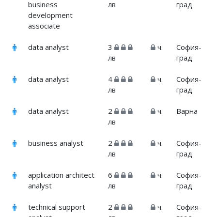
business
лв
град
development
associate
data analyst
3
ч.
София-
лв
град
data analyst
4
ч.
София-
лв
град
data analyst
2
ч.
Варна
лв
business analyst
2
ч.
София-
лв
град
application architect
6
ч.
София-
analyst
лв
град
technical support
2
ч.
София-