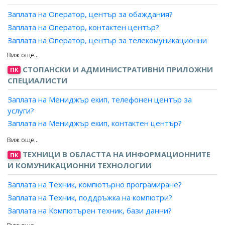
Заплата на Експерт, капитално строителство?
Заплата на Оператор, център за обаждания?
Заплата на Експерт, инженеринг?
Заплата на Оператор, контактен център?
Заплата на Експерт, логистика?
Заплата на Оператор, център за телекомуникационни
Заплата на Експерт, търговия?
услуги?
Заплата на Бизнес консултант?
Заплата на Специалист, телефон на зрителя?
СТОПАНСКИ И АДМИНИСТРАТИВНИ ПРИЛОЖНИ
ПК
Заплата на Консултант по управление?
Заплата на Информатор, пътническо обслужване?
СПЕЦИАЛИСТИ
Заплата на Анализатор, ефективност на търговската
дейност?
Заплата на Мениджър екип, телефонен център за
услуги?
Заплата на Одитор, качество?
Заплата на Мениджър екип, контактен център?
Заплата на Организатор, стопански дейности?
Заплата на Мениджър екип?
Заплата на Организатор, ремонт и поддръжка?
Заплата на Офис мениджър?
Заплата на Координатор производство?
ТЕХНИЦИ В ОБЛАСТТА НА ИНФОРМАЦИОННИТЕ
ПК
Заплата на Административен специалист с контролни
Заплата на Специалист, сигурност?
И КОМУНИКАЦИОННИ ТЕХНОЛОГИИ
функции?
Заплата на Специалист, комуникации?
Заплата на Техник, компютърно програмиране?
Заплата на Специалист с контролни функции, въвеждане
Заплата на Специалист, логистика?
на данни?
Заплата на Техник, поддръжка на компютри?
Заплата на Специалист, качество?
Заплата на Специалист с контролни функции,
Заплата на Компютърен техник, бази данни?
Заплата на Специалист, технически контрол?
деловодство и архив?
Заплата на Компютърен техник, анализи на компютърни