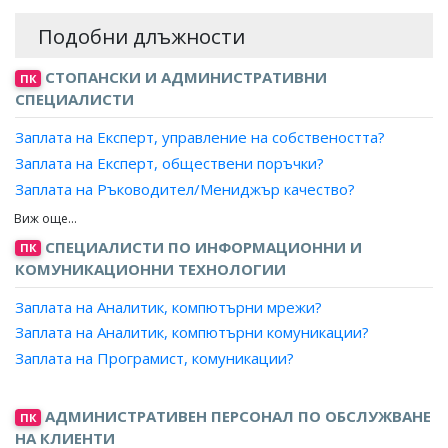
Подобни длъжности
СТОПАНСКИ И АДМИНИСТРАТИВНИ
ПК
СПЕЦИАЛИСТИ
Заплата на Експерт, управление на собствеността?
Заплата на Експерт, обществени поръчки?
Заплата на Ръководител/Мениджър качество?
Заплата на Експерт лизинг?
Заплата на Мениджър, ключови клиенти?
СПЕЦИАЛИСТИ ПО ИНФОРМАЦИОННИ И
ПК
Заплата на Експерт доставки, преработваща
КОМУНИКАЦИОННИ ТЕХНОЛОГИИ
промишленост?
Заплата на Аналитик, компютърни мрежи?
Заплата на Мениджър, проекти?
Заплата на Аналитик, компютърни комуникации?
Заплата на Експерт, продажби?
Заплата на Програмист, комуникации?
Заплата на Търговски пълномощник?
Заплата на Ръководител търговски екип?
АДМИНИСТРАТИВЕН ПЕРСОНАЛ ПО ОБСЛУЖВАНЕ
Заплата на Експерт, стопанска дейност?
ПК
НА КЛИЕНТИ
Заплата на Експерт, бизнес развитие?