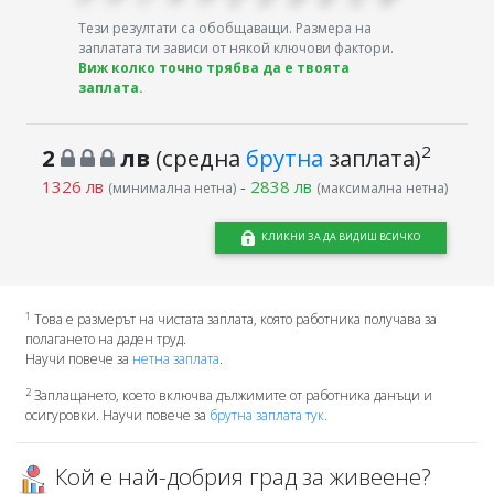
Тези резултати са обобщаващи. Размера на
заплатата ти зависи от някой ключови фактори.
Виж колко точно трябва да е твоята
заплата.
2
2
лв
(средна
брутна
заплата)
1326 лв
-
2838 лв
(минимална нетна)
(максимална нетна)
КЛИКНИ ЗА ДА ВИДИШ ВСИЧКО
1
Това е размерът на чистата заплата, която работника получава за
полагането на даден труд.
Научи повече за
нетна заплата
.
2
Заплащането, което включва дължимите от работника данъци и
осигуровки. Научи повече за
брутна заплата тук.
Кой е най-добрия град за живеене?