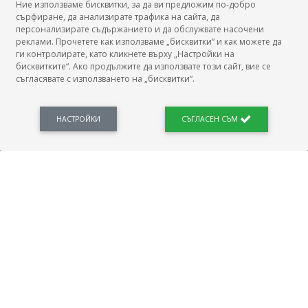
Ние използваме бисквитки, за да ви предложим по-добро
сърфиране, да анализирате трафика на сайта, да
БГ Заплати
персонализирате съдържанието и да обслужвате насочени
реклами. Прочетете как използваме „бисквитки“ и как можете да
ги контролирате, като кликнете върху „Настройки на
бисквитките“. Ако продължите да използвате този сайт, вие се
съгласявате с използването на „бисквитки“.
БГ Заплати е мястото, където можеш да видиш реалното възнаграждение за твоята
професия, да намериш отговори свързани с работното ти място и пазара на труда.
Новини, законови нормативи, кариерно ориентиране. Списък на всички
професии и трудови характеристики. Минимален облагаем доход. Калкулатор
НАСТРОЙКИ
СЪГЛАСЕН СЪМ
заплата бруто-нето / нето-бруто. Статистики, развитие на пазара на труда.
ПОЛЕЗНО
Автобиографията
Важно преди интервю за работа
Коя заплата наричаме нетна?
МОД
ГРАДОВЕ