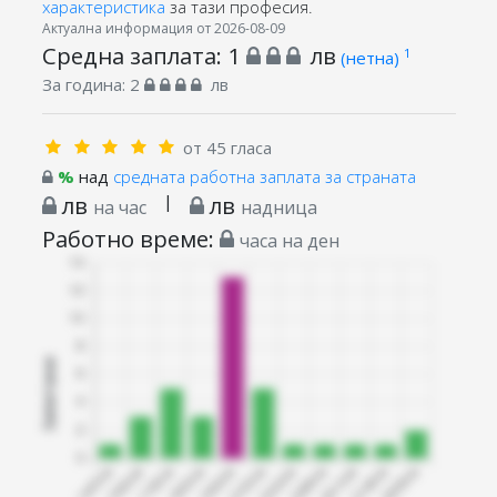
характеристика
за тази професия.
Актуална информация от 2026-08-09
Средна заплата:
1
лв
1
(нетна)
За година:
2
лв
от 45 гласа
%
над
средната работна заплата за страната
лв
|
лв
на час
надница
Работно време:
часа на ден
Запитани