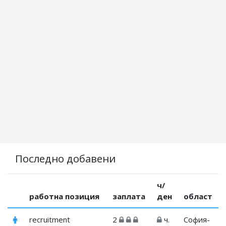
Последно добавени
ч/
работна позиция
заплата
ден
област
recruitment
2
ч.
София-