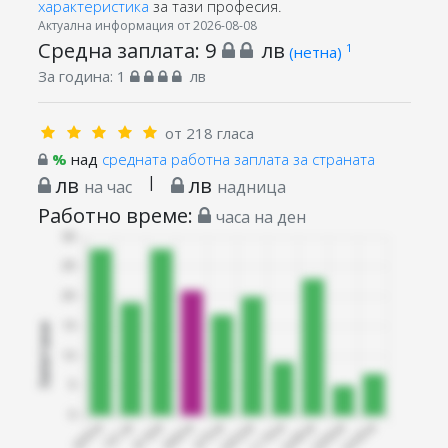
характеристика
за тази професия.
Актуална информация от 2026-08-08
Средна заплата:
9
лв
1
(нетна)
За година:
1
лв
от 218 гласа
%
над
средната работна заплата за страната
лв
|
лв
на час
надница
Работно време:
часа на ден
Запитани