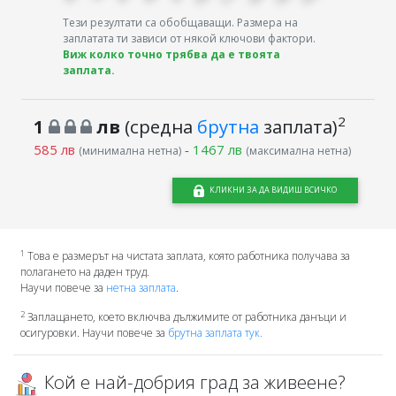
Тези резултати са обобщаващи. Размера на
заплатата ти зависи от някой ключови фактори.
Виж колко точно трябва да е твоята
заплата.
2
1
лв
(средна
брутна
заплата)
585 лв
-
1467 лв
(минимална нетна)
(максимална нетна)
КЛИКНИ ЗА ДА ВИДИШ ВСИЧКО
1
Това е размерът на чистата заплата, която работника получава за
полагането на даден труд.
Научи повече за
нетна заплата
.
2
Заплащането, което включва дължимите от работника данъци и
осигуровки. Научи повече за
брутна заплата тук.
Кой е най-добрия град за живеене?