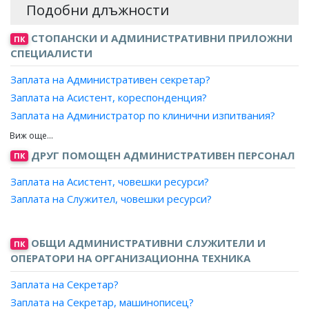
Подобни длъжности
СТОПАНСКИ И АДМИНИСТРАТИВНИ ПРИЛОЖНИ
ПК
СПЕЦИАЛИСТИ
Заплата на Административен секретар?
Заплата на Асистент, кореспонденция?
Заплата на Администратор по клинични изпитвания?
Заплата на Секретар, съдебен?
Заплата на Инспектор?
ДРУГ ПОМОЩЕН АДМИНИСТРАТИВЕН ПЕРСОНАЛ
ПК
Заплата на Координатор?
Заплата на Асистент, човешки ресурси?
Заплата на Организатор?
Заплата на Служител, човешки ресурси?
Заплата на Специалист?
Заплата на Изпълнителен секретар, офис?
Заплата на Секретар на управителен съвет?
ОБЩИ АДМИНИСТРАТИВНИ СЛУЖИТЕЛИ И
ПК
Заплата на Асистент, офис?
ОПЕРАТОРИ НА ОРГАНИЗАЦИОННА ТЕХНИКА
Заплата на Квестор?
Заплата на Секретар?
Заплата на Секретар, машинописец?