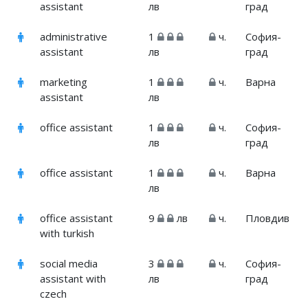
assistant
лв
град
administrative
1
ч.
София-
assistant
лв
град
marketing
1
ч.
Варна
assistant
лв
office assistant
1
ч.
София-
лв
град
office assistant
1
ч.
Варна
лв
office assistant
9
лв
ч.
Пловдив
with turkish
social media
3
ч.
София-
assistant with
лв
град
czech