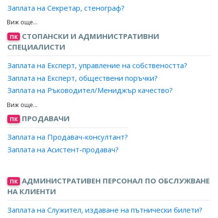
Заплата на Секретар, стенограф?
Заплата на Секретар, стенография и машинопис?
Заплата на Секретар, стилист?
СТОПАНСКИ И АДМИНИСТРАТИВНИ
ПК
Заплата на Технически секретар?
СПЕЦИАЛИСТИ
Заплата на Артистичен секретар?
Заплата на Експерт, управление на собствеността?
Заплата на Експерт, обществени поръчки?
Заплата на Ръководител/Мениджър качество?
Заплата на Експерт лизинг?
Заплата на Мениджър, ключови клиенти?
ПРОДАВАЧИ
ПК
Заплата на Експерт доставки, преработваща
Заплата на Продавач-консултант?
промишленост?
Заплата на Асистент-продавач?
Заплата на Мениджър, проекти?
Заплата на Експерт, продажби?
Заплата на Търговски пълномощник?
АДМИНИСТРАТИВЕН ПЕРСОНАЛ ПО ОБСЛУЖВАНЕ
ПК
Заплата на Ръководител търговски екип?
НА КЛИЕНТИ
Заплата на Експерт, стопанска дейност?
Заплата на Служител, издаване на пътнически билети?
Заплата на Експерт, бизнес развитие?