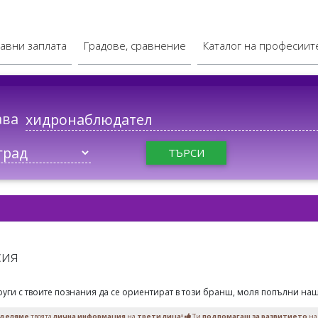
авни заплата
Градове, сравнение
Каталог на професиит
ава
ТЪРСИ
сия
руги с твоите познания да се ориентират в този бранш, моля попълни наш
оделяме
твоята
лична информация
на
трети лица!
Ти
подпомагаш за развитието
на