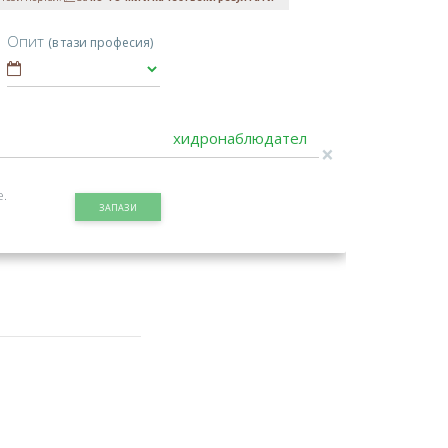
Опит
(в тази професия)
×
е.
ЗАПАЗИ