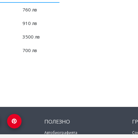
760 лв
910 лв
3500 лв
700 лв
ПОЛЕЗНО
Г
Автобиографията
Со
ение за твоята