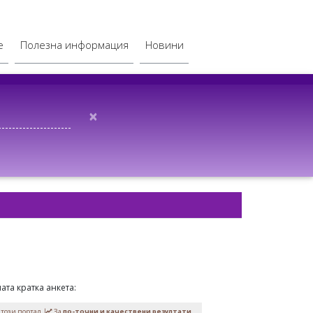
е
Полезна информация
Новини
×
ата кратка анкета:
 този портал.
За
по-точни и качествени резултати