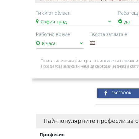
Ти си от област:
Работещ
Работно време
Твоята заплата е
Този запис минава филтър за изчистване на нереални 
Поради това записа ти няма да се отрази веднага в стати
Най-популярните професии за о
Професия