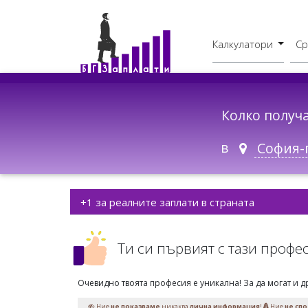
Калкулатори
Ср
Бруто - Нето
В друг град
Колко получ
в
+1 за реалните заплати в страната
Ти си първият с тази профе
Очевидно твоята професия е уникална! За да могат и д
Ние
не показваме
никаква
лична информация
!
Ние
не сп