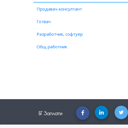
Продавач-консултант
Готвач
Разработчик, софтуер
Общ работник
БГ Заплати
БГ Заплати е мястото, където можеш да видиш реалното възнагражд